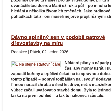
pozemky by se tu našly i pro další dva domy. Žijí tu s
dvanáctiletou dcerou Marií už rok a půl – po mnoha l
hledání a několika životních změnách. Jako hrdinové 
pohádkách totiž i oni museli nejprve projít různými st
Dávno splněný sen v podobě patrové
dřevostavby na míru
Redakce
|
Pátek, 02. leden 2026
Některé plány a nápady 
čas, aby mohly uzrát. H
zapustit kořeny a trpělivě čekat na tu správnou dobu.
tomto případě – poprvé totiž Milan na „svou" dodava
firmou narazil zhruba o šest let dříve, než s manželko
vůbec začali uvažovat o stavbě domu. Byla to jedno
láska na první pohled – a tak to nakonec i zůstalo.