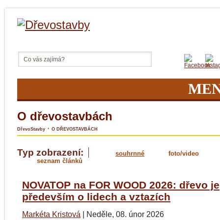
ME
O dřevostavbách
›
DřevoStavby
O DŘEVOSTAVBÁCH
Typ zobrazení:
souhrnné
foto/video
seznam článků
NOVATOP na FOR WOOD 2026: dřevo je
především o lidech a vztazích
Markéta Kristová
|
Neděle, 08. únor 2026