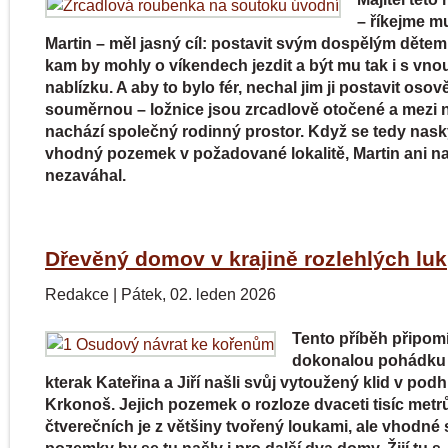
– říkejme m
Martin – měl jasný cíl: postavit svým dospělým děte
kam by mohly o víkendech jezdit a být mu tak i s vno
nablízku. A aby to bylo fér, nechal jim ji postavit osov
souměrnou – ložnice jsou zrcadlově otočené a mezi n
nachází společný rodinný prostor. Když se tedy nask
vhodný pozemek v požadované lokalitě, Martin ani na
nezaváhal.
Dřevěný domov v krajině rozlehlých luk
Redakce
|
Pátek, 02. leden 2026
Tento příběh připom
dokonalou pohádku 
kterak Kateřina a Jiří našli svůj vytoužený klid v podh
Krkonoš. Jejich pozemek o rozloze dvaceti tisíc metr
čtverečních je z většiny tvořený loukami, ale vhodné