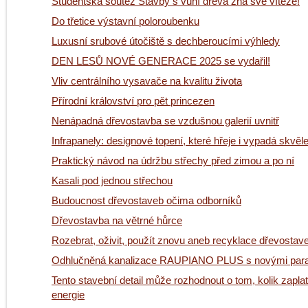
Studentská soutěž Stavby s vůní dřeva zná své vítěze!
Do třetice výstavní poloroubenku
Luxusní srubové útočiště s dechberoucími výhledy
DEN LESŮ NOVÉ GENERACE 2025 se vydařil!
Vliv centrálního vysavače na kvalitu života
Přírodní království pro pět princezen
Nenápadná dřevostavba se vzdušnou galerií uvnitř
Infrapanely: designové topení, které hřeje i vypadá skvěl
Praktický návod na údržbu střechy před zimou a po ní
Kasali pod jednou střechou
Budoucnost dřevostaveb očima odborníků
Dřevostavba na větrné hůrce
Rozebrat, oživit, použít znovu aneb recyklace dřevostave
Odhlučněná kanalizace RAUPIANO PLUS s novými par
Tento stavební detail může rozhodnout o tom, kolik zaplat
energie