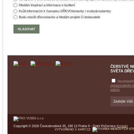
Hledám inspiraci a informace o bydlení
Kvůli informacím k časopisu DŘEVO&stavby / sruby&roubenky
Budu stavět dřevostavbu a hledám projekt či dodavatele
ČERSTVÉ N
SVĚTA DŘE
Souhlasím
zpracováním 
údajů
.
Copyright © 2026 Českobrodská 35, 190 12 Praha 9 - Dolní Počernice
Kontakt
VYTVOŘENO V XART.CZ