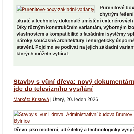
Purenitové box
chytrým řešen
skryté a technicky dokonalé umístění exteriérových ž
Díky různým konstrukčním variantám, výborným iz
vlastnostem a kompatibilitě s fasádními systémy spl
nároky současné architektury i energeticky úsporn
stavění. Pojďme se podívat na jejich základní variant
kterých můžete vybírat.
Stavby s vůní dřeva: nový dokumentární
jde do televizního vysílání
Markéta Kristová
|
Úterý, 20. leden 2026
Dřevo jako moderní, udržitelný a technologicky vysp