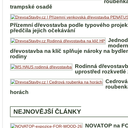
roubenka
trampské osadě
Přízemní dřevostavba podle typového projek
předčila jejich očekávání
Jednod
modern
dřevostavba na klíč splňuje nároky na bydle
rodiny
Rodinná dřevostav
uprostřed rozkvetlé
Cedrová
roubenk
horách
NEJNOVĚJŠÍ ČLÁNKY
NOVATOP na F