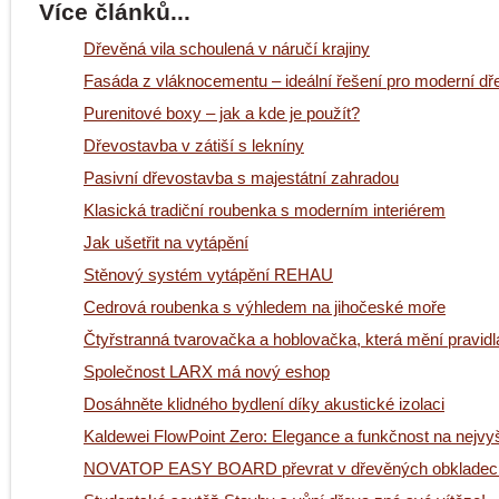
Více článků...
Dřevěná vila schoulená v náručí krajiny
Fasáda z vláknocementu – ideální řešení pro moderní d
Purenitové boxy – jak a kde je použít?
Dřevostavba v zátiší s lekníny
Pasivní dřevostavba s majestátní zahradou
Klasická tradiční roubenka s moderním interiérem
Jak ušetřit na vytápění
Stěnový systém vytápění REHAU
Cedrová roubenka s výhledem na jihočeské moře
Čtyřstranná tvarovačka a hoblovačka, která mění pravidl
Společnost LARX má nový eshop
Dosáhněte klidného bydlení díky akustické izolaci
Kaldewei FlowPoint Zero: Elegance a funkčnost na nejvyš
NOVATOP EASY BOARD převrat v dřevěných obkladec