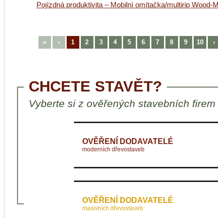
Pojízdná produktivita – Mobilní omítačka/multirip Wood
«
‹
1
2
3
4
5
6
7
8
9
10
›
CHCETE STAVĚT?
Vyberte si z ověřených stavebních firem
OVĚŘENÍ DODAVATELÉ
moderních dřevostaveb
OVĚŘENÍ DODAVATELÉ
masivních dřevostaveb