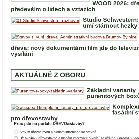
WOOD 2026: dře
především o lidech a vztazích
Studio Schwestern:
umí stárnout hezky
dřeva: nový dokumentární film jde do televiz
vysílání
AKTUÁLNĚ Z OBORU
Základní varianty
purenitových box
Komplex
fasádní 
pro dřevostavby
Proč jste na portále DŘEVO&stavby?
Stavím dřevostavbu a hledám informace ke stavbě
Už bydlím v dřevostavbě a hledám informace týkající se užívání / provozu / d