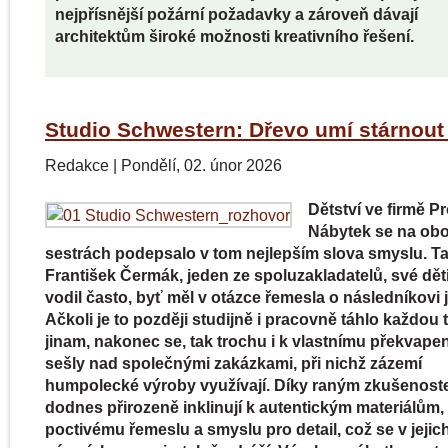
nejpřísnější požární požadavky a zároveň dávají
architektům široké možnosti kreativního řešení.
Studio Schwestern: Dřevo umí stárnout
Redakce
|
Pondělí, 02. únor 2026
Dětství ve firmě Pro
Nábytek se na ob
sestrách podepsalo v tom nejlepším slova smyslu. Ta
František Čermák, jeden ze spoluzakladatelů, své děti
vodil často, byť měl v otázce řemesla o následníkovi 
Ačkoli je to později studijně i pracovně táhlo každou
jinam, nakonec se, tak trochu i k vlastnímu překvapen
sešly nad společnými zakázkami, při nichž zázemí
humpolecké výroby využívají. Díky raným zkušenos
dodnes přirozeně inklinují k autentickým materiálům,
poctivému řemeslu a smyslu pro detail, což se v jejic