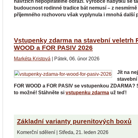
návrzích nepopiratelně odráží. Výrobce nábytku se ta
budoucnost rodinné tradice bát nemusí – z nesmírně
příjemného rozhovoru však vyplynula i mnohá další p
Vstupenky zdarma na stavební veletrh
WOOD a FOR PASIV 2026
Markéta Kristová
|
Pátek, 06. únor 2026
Jít na ne
stavební
FOR WOOD a FOR PASIV se vstupenkou ZDARMA? S
to možné! Stáhněte si
vstupenku zdarma
už teď!
Základní varianty purenitových boxů
Komerční sdělení
|
Středa, 21. leden 2026