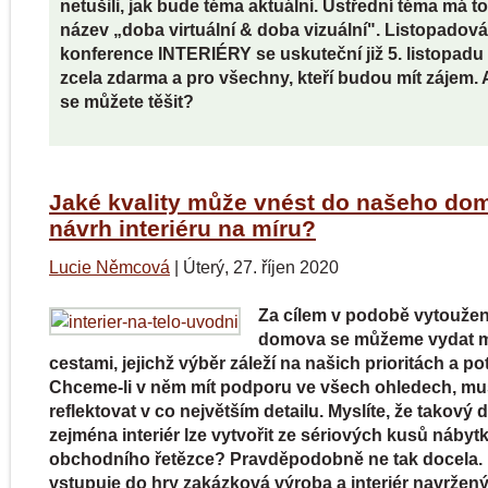
netušili, jak bude téma aktuální. Ústřední téma má to
název „doba virtuální & doba vizuální". Listopadová
konference INTERIÉRY se uskuteční již 5. listopadu
zcela zdarma a pro všechny, kteří budou mít zájem. 
se můžete těšit?
Jaké kvality může vnést do našeho do
návrh interiéru na míru?
Lucie Němcová
|
Úterý, 27. říjen 2020
Za cílem v podobě vytouže
domova se můžeme vydat 
cestami, jejichž výběr záleží na našich prioritách a p
Chceme-li v něm mít podporu ve všech ohledech, mu
reflektovat v co největším detailu. Myslíte, že takový
zejména interiér lze vytvořit ze sériových kusů nábyt
obchodního řetězce? Pravděpodobně ne tak docela. 
vstupuje do hry zakázková výroba a interiér navržený