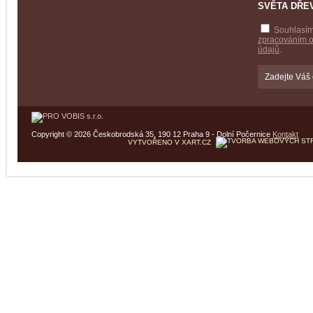
SVĚTA DŘE
Souhlasím
zpracováním 
údajů
.
Copyright © 2026 Českobrodská 35, 190 12 Praha 9 - Dolní Počernice
Kontakt
VYTVOŘENO V XART.CZ