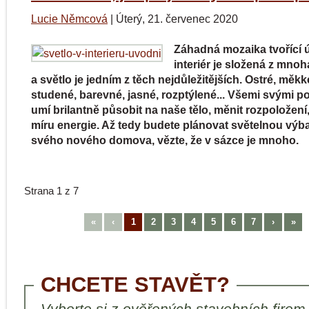
Lucie Němcová
|
Úterý, 21. červenec 2020
Záhadná mozaika tvořící 
interiér je složená z mnoh
a světlo je jedním z těch nejdůležitějších. Ostré, měkké
studené, barevné, jasné, rozptýlené... Všemi svými 
umí brilantně působit na naše tělo, měnit rozpoložení,
míru energie. Až tedy budete plánovat světelnou výb
svého nového domova, vězte, že v sázce je mnoho.
Strana 1 z 7
«
‹
1
2
3
4
5
6
7
›
»
CHCETE STAVĚT?
Vyberte si z ověřených stavebních firem