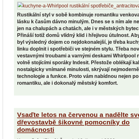
Rustikální styl v sobě kombinuje romantiku venkov
lásku k časům dávno minulým. Dnes se s ním ale ne
jen na chalupách a chatách, ale i v městských bytec
Přináší totiž domů vlídný klid i hřejivou útulnost. A
byl výsledný dojem co nejdokonalejší, je třeba kuc
linku doplnit i spotřebiči ve stejném stylu. Třeba no
vestavnými troubami a varnými deskami Whirlpool 
volně stojícími sporáky Indesit. Přestože oblékají ka
nostalgicky vnímané minulosti, skrývají nejmoderně
technologie a funkce. Proto vám nabídnou nejen po
romantiku, ale i dokonalý městský komfort.
Vsaďte letos na červenou a nadělte sv
dřevostavbě šikovné pomocníky do
domácnosti