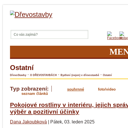
ME
Ostatní
›
›
›
DřevoStavby
O DŘEVOSTAVBÁCH
Bydlení (nejen) v dřevostavbě
Ostatní
Typ zobrazení:
souhrnné
foto/video
seznam článků
Pokojové rostliny v interiéru, jejich sprá
výběr a pozitivní účinky
Dana Jakoubková
|
Pátek, 03. leden 2025