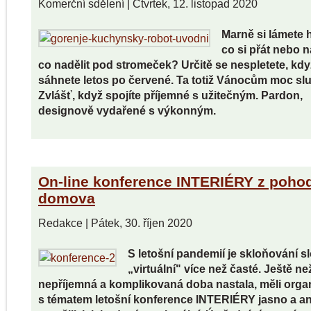
Komerční sdělení
|
Čtvrtek, 12. listopad 2020
Marně si lámete 
co si přát nebo 
co nadělit pod stromeček? Určitě se nespletete, kdy
sáhnete letos po červené. Ta totiž Vánocům moc slu
Zvlášť, když spojíte příjemné s užitečným. Pardon,
designově vydařené s výkonným.
On-line konference INTERIÉRY z pohod
domova
Redakce
|
Pátek, 30. říjen 2020
S letošní pandemií je skloňování s
„virtuální" více než časté. Ještě ne
nepříjemná a komplikovaná doba nastala, měli organ
s tématem letošní konference INTERIÉRY jasno a an