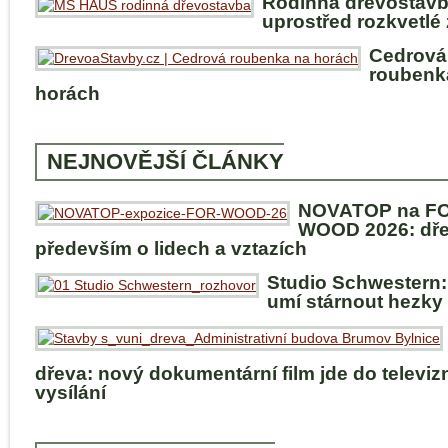
Rodinná dřevostav
uprostřed rozkvetlé
Cedrová
roubenk
horách
NEJNOVĚJŠÍ ČLÁNKY
NOVATOP na F
WOOD 2026: dře
především o lidech a vztazích
Studio Schwestern:
umí stárnout hezky
dřeva: nový dokumentární film jde do televiz
vysílání