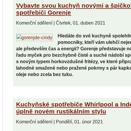
Vybavte svou kuchyň novými a špičk
spotřebiči Gorenje
Komerční sdělení
|
Čtvrtek, 01. duben 2021
Hledáte do své kuchyně spolehli
pomocníky, kteří vám ulehčí neje
ale především čas a energii? Gorenje představuje 
řadu myček pro bezchybně čisté a suché nádobí sp
s novým typem horkovzdušné fritézy, ve které připra
lahodné smažené nebo pražené pokrmy s pár kapk
oleje nebo zcela bez tuku.
Kuchyňské spotřebiče Whirlpool a Inde
úplně novém rustikálním stylu
Komerční sdělení
|
Pondělí, 01. únor 2021