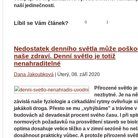
naší jedinečnosti.
Líbil se Vám článek?
0
1
Nedostatek denního světla může poško
naše zdraví. Denní světlo je totiž
nenahraditelné
Dana Jakoubková
|
Úterý, 08. září 2020
Přirozené světlo j
nezbytné. Je na n
závislá naše fyziologie a cirkadiální rytmy ovlivňuje si
jakákoli droga. Přesto se mu „vyhýbáme" a trávíme v
budovách až devadesát procent svého času. I při spl
normových požadavků na prosvětlení staveb se biol
optima dosahuje velice těžko a v zimní sezóně ho nel
dosáhnout prakticky vůbec. A protože přirozené svět