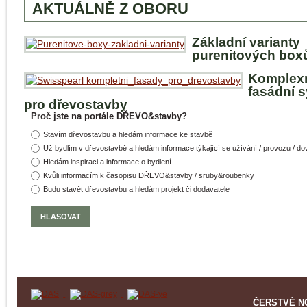
AKTUÁLNĚ Z OBORU
Základní varianty
purenitových box
Komplex
fasádní 
pro dřevostavby
Proč jste na portále DŘEVO&stavby?
Stavím dřevostavbu a hledám informace ke stavbě
Už bydlím v dřevostavbě a hledám informace týkající se užívání / provozu / d
Hledám inspiraci a informace o bydlení
Kvůli informacím k časopisu DŘEVO&stavby / sruby&roubenky
Budu stavět dřevostavbu a hledám projekt či dodavatele
ČERSTVÉ N