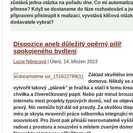
zůstává jedna otázka na pořadu dne. Co mi automati
přinese? Když se dostaneme do fáze rozhodování a j
připraveni přistoupit k realizaci, vyvstává klíčová otáz
dodavatele vybrat?
Dispozice aneb důležitý opěrný pilíř
spokojeného bydlení
Lucie Němcová
|
Úterý, 14. březen 2023
Základ skvělého int
domova. Někdy se z
vytvořit takový „plánek“ je hračka a stačí k tomu krea
chvilka a čtverečkovaný papír. Nebo pár minut brouz
internetu mezi projekty typových domů, než se objeví
pravý. Nic nemůže být dál od pravdy. Za skvělou disp
míru je skryta mravenčí práce odborníka integrující
souvislostí. Pro život pak přináší nesrovnatelně vyšší
radost z prostoru a souznění s místem zvaným domo