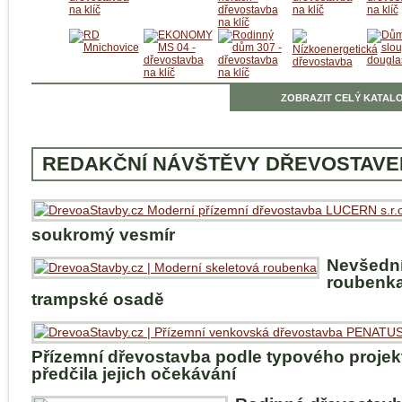
ZOBRAZIT CELÝ KATALO
REDAKČNÍ NÁVŠTĚVY DŘEVOSTAVE
soukromý vesmír
Nevšedn
roubenka
trampské osadě
Přízemní dřevostavba podle typového projek
předčila jejich očekávání