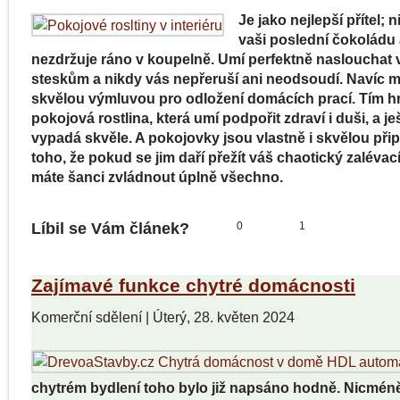
Je jako nejlepší přítel; 
vaši poslední čokoládu
nezdržuje ráno v koupelně. Umí perfektně naslouchat
steskům a nikdy vás nepřeruší ani neodsoudí. Navíc 
skvělou výmluvou pro odložení domácích prací. Tím hr
pokojová rostlina, která umí podpořit zdraví i duši, a je
vypadá skvěle. A pokojovky jsou vlastně i skvělou př
toho, že pokud se jim daří přežít váš chaotický zalévací
máte šanci zvládnout úplně všechno.
Líbil se Vám článek?
0
1
Zajímavé funkce chytré domácnosti
Komerční sdělení
|
Úterý, 28. květen 2024
chytrém bydlení toho bylo již napsáno hodně. Nicméně