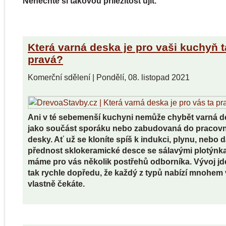
Nenechte si takovou příležitost ujít.
Která varná deska je pro vaši kuchyň t
pravá?
Komerční sdělení
|
Pondělí, 08. listopad 2021
Ani v té sebemenší kuchyni nemůže chybět varná 
jako součást sporáku nebo zabudovaná do pracovn
desky. Ať už se kloníte spíš k indukci, plynu, nebo 
přednost sklokeramické desce se sálavými plotýnk
máme pro vás několik postřehů odborníka. Vývoj jde
tak rychle dopředu, že každý z typů nabízí mnohem 
vlastně čekáte.