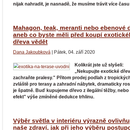
nijak nahradit, je nasnadě, že musíme trávit více čas
Mahagon, teak, meranti nebo ebenové 
aneb co byste měli před koupí exotick
dřeva vědět
Dana Jakoubková
|
Pátek, 04. září 2020
Kolikrát jste už slyšeli:
„Nekupujte exotické dřev
zachraňte pralesy." Přitom prodej podlah z tropických
zvláště pro terasy a zahradní nábytek, dramaticky ro
je špatně. Buď kupujeme dřevo z ilegální těžby, neb
efekt" výše zmíněné dedukce trhlinu.
Výběr světla v interiéru výrazně ovlivňu
naše zdraví, jak při jeho výběru postup