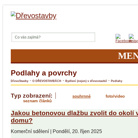
ME
Podlahy a povrchy
›
›
›
DřevoStavby
O DŘEVOSTAVBÁCH
Bydlení (nejen) v dřevostavbě
Podlahy
Typ zobrazení:
souhrnné
foto/video
seznam článků
Jakou betonovou dlažbu zvolit do okolí
domu?
Komerční sdělení
|
Pondělí, 20. říjen 2025