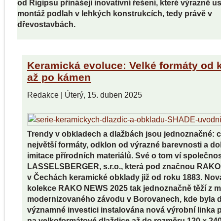
od Rigipsu přinášejí inovativní řešení, které výrazně 
montáž podlah v lehkých konstrukcích, tedy právě v
dřevostavbách.
Keramická evoluce: Velké formáty od k
až po kámen
Redakce
|
Úterý, 15. duben 2025
Trendy v obkladech a dlažbách jsou jednoznačné: 
největší formáty, odklon od výrazné barevnosti a d
imitace přírodních materiálů. Své o tom ví společno
LASSELSBERGER, s.r.o., která pod značnou RAKO 
v Čechách keramické obklady již od roku 1883. Nov
kolekce RAKO NEWS 2025 tak jednoznačně těží z m
modernizovaného závodu v Borovanech, kde byla d
významné investici instalována nová výrobní linka 
na velkoformátové dlaždice až do rozměru 120 × 24