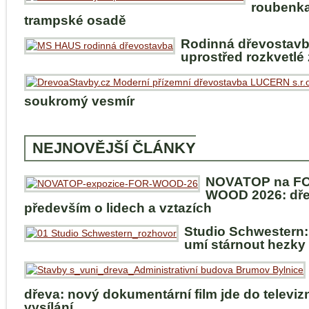
roubenka
trampské osadě
Rodinná dřevostav
uprostřed rozkvetlé
soukromý vesmír
NEJNOVĚJŠÍ ČLÁNKY
NOVATOP na F
WOOD 2026: dře
především o lidech a vztazích
Studio Schwestern:
umí stárnout hezky
dřeva: nový dokumentární film jde do televiz
vysílání