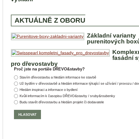
AKTUÁLNĚ Z OBORU
Základní varianty
purenitových box
Komplex
fasádní 
pro dřevostavby
Proč jste na portále DŘEVO&stavby?
Stavím dřevostavbu a hledám informace ke stavbě
Už bydlím v dřevostavbě a hledám informace týkající se užívání / provozu / d
Hledám inspiraci a informace o bydlení
Kvůli informacím k časopisu DŘEVO&stavby / sruby&roubenky
Budu stavět dřevostavbu a hledám projekt či dodavatele