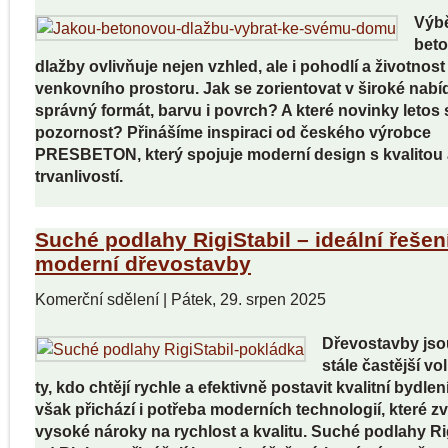
Výb
bet
dlažby ovlivňuje nejen vzhled, ale i pohodlí a životnos
venkovního prostoru. Jak se zorientovat v široké nabíd
správný formát, barvu i povrch? A které novinky letos s
pozornost? Přinášíme inspiraci od českého výrobce
PRESBETON, který spojuje moderní design s kvalitou 
trvanlivostí.
Suché podlahy RigiStabil – ideální řešen
moderní dřevostavby
Komerční sdělení
|
Pátek, 29. srpen 2025
Dřevostavby jso
stále častější vo
ty, kdo chtějí rychle a efektivně postavit kvalitní bydlení
však přichází i potřeba moderních technologií, které z
vysoké nároky na rychlost a kvalitu. Suché podlahy Ri