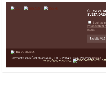
ČERSTVÉ N
SVĚTA DŘE
Souhlasím
zpracováním 
údajů
.
Copyright © 2026 Českobrodská 35, 190 12 Praha 9 - Dolní Počernice
Kontakt
VYTVOŘENO V XART.CZ