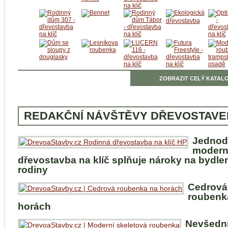
ZOBRAZIT CELÝ KATALO
REDAKČNÍ NÁVŠTĚVY DŘEVOSTAVE
Jednod
modern
dřevostavba na klíč splňuje nároky na bydle
rodiny
Cedrová
roubenk
horách
Nevšedn