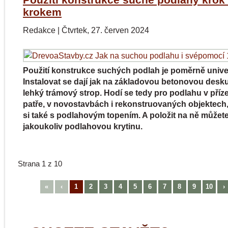
krokem
Redakce
|
Čtvrtek, 27. červen 2024
Použití konstrukce suchých podlah je poměrně univer
Instalovat se dají jak na základovou betonovou desku
lehký trámový strop. Hodí se tedy pro podlahu v příze
patře, v novostavbách i rekonstruovaných objektech
si také s podlahovým topením. A položit na ně můžet
jakoukoliv podlahovou krytinu.
Strana 1 z 10
«
‹
1
2
3
4
5
6
7
8
9
10
›