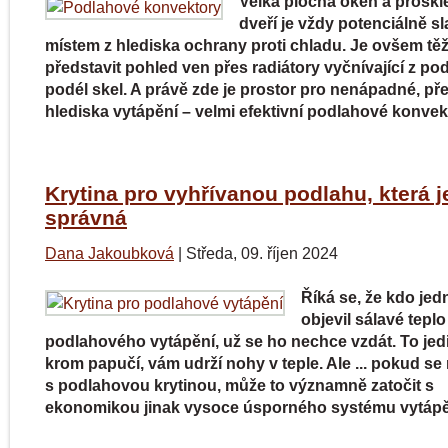
Velká plocha oken a prosk
dveří je vždy potenciálně s
místem z hlediska ochrany proti chladu. Je ovšem těž
představit pohled ven přes radiátory vyčnívající z po
podél skel. A právě zde je prostor pro nenápadné, pře
hlediska vytápění – velmi efektivní podlahové konvek
Krytina pro vyhřívanou podlahu, která j
správná
Dana Jakoubková
|
Středa, 09. říjen 2024
Říká se, že kdo je
objevil sálavé teplo
podlahového vytápění, už se ho nechce vzdát. To jed
krom papučí, vám udrží nohy v teple. Ale ... pokud se 
s podlahovou krytinou, může to významně zatočit s
ekonomikou jinak vysoce úsporného systému vytápě