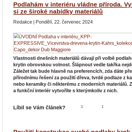
Podlahám v interiéru vládne příroda. Vy
si ze široké nabídky materiálů
Redakce
|
Pondělí, 22. červenec 2024
Vlastnosti dnešních materiálů dávají při volbě podla
krytin obrovskou volnost. Šlápnout vedle takřka nejd
Záležet tak bude hlavně na preferencích, zda dáte př
přírodnímu řešení za použití dřeva, tvrdé podlaze z 
nebo keramiky či některému z moderních materiálů. 
a funkční interiér vytvoříte s kterýmkoliv z nich.
Líbil se Vám článek?
1
1
Použití konstrukce suché podlahy krok