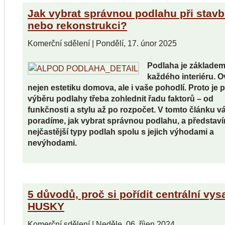
Jak vybrat správnou podlahu při stav
nebo rekonstrukci?
Komerční sdělení
|
Pondělí, 17. únor 2025
Podlaha je základe
každého interiéru. O
nejen estetiku domova, ale i vaše pohodlí. Proto je p
výběru podlahy třeba zohlednit řadu faktorů – od
funkčnosti a stylu až po rozpočet. V tomto článku 
poradíme, jak vybrat správnou podlahu, a představ
nejčastější typy podlah spolu s jejich výhodami a
nevýhodami.
5 důvodů, proč si pořídit centrální vy
HUSKY
Komerční sdělení
|
Neděle, 06. říjen 2024