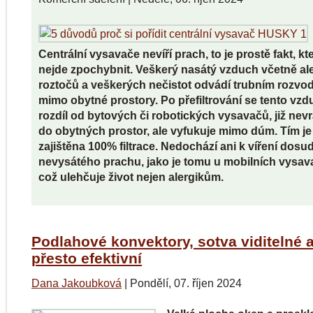
Centrální vysavače nevíří prach, to je prostě fakt, kt
nejde zpochybnit. Veškerý nasátý vzduch včetně al
roztočů a veškerých nečistot odvádí trubním rozv
mimo obytné prostory. Po přefiltrování se tento vzd
rozdíl od bytových či robotických vysavačů, již nevr
do obytných prostor, ale vyfukuje mimo dúm. Tím je
zajištěna 100% filtrace. Nedochází ani k víření dosu
nevysátého prachu, jako je tomu u mobilních vysav
což ulehčuje život nejen alergikům.
Podlahové konvektory, sotva viditelné 
přesto efektivní
Dana Jakoubková
|
Pondělí, 07. říjen 2024