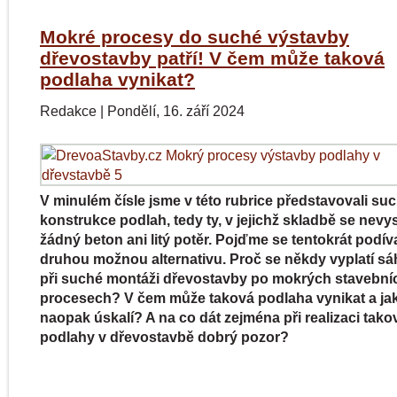
Mokré procesy do suché výstavby
dřevostavby patří! V čem může taková
podlaha vynikat?
Redakce
|
Pondělí, 16. září 2024
V minulém čísle jsme v této rubrice představovali su
konstrukce podlah, tedy ty, v jejichž skladbě se nevy
žádný beton ani litý potěr. Pojďme se tentokrát podív
druhou možnou alternativu. Proč se někdy vyplatí sá
při suché montáži dřevostavby po mokrých stavební
procesech? V čem může taková podlaha vynikat a ja
naopak úskalí? A na co dát zejména při realizaci tako
podlahy v dřevostavbě dobrý pozor?