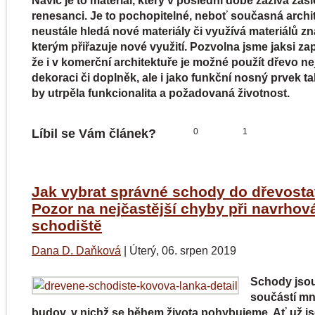
Navíc je to materiál, který v poslední době zažívá za
renesanci. Je to pochopitelné, neboť současná archi
neustále hledá nové materiály či využívá materiálů z
kterým přiřazuje nové využití. Pozvolna jsme jaksi za
že i v komerční architektuře je možné použít dřevo ne
dekoraci či doplněk, ale i jako funkční nosný prvek ta
by utrpěla funkcionalita a požadovaná životnost.
Líbil se Vám článek?
0
1
Jak vybrat správné schody do dřevost
Pozor na nejčastější chyby při navrhov
schodiště
Dana D. Daňková
|
Úterý, 06. srpen 2019
Schody jso
součástí m
budov, v nichž se během života pohybujeme. Ať už j