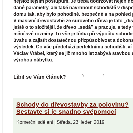
nejsložitějším postupům. Je třeba dodržovat nejen 
dané parametry, ale také navrhnout schodiště v dispo
domu tak, aby bylo pohodlné, bezpečné a na pohled 
V masivní dřevostavbě ze surového dřeva je tato „dis
ještě o to složitější, že dřevo „sedá" a pracuje, a tedy
mění své rozměry. To vše je třeba při výpočtu schodiš
úvahu a zajistit dostatečnou přizpůsobivost a dokon
výsledek. Co vše předchází perfektnímu schodišti, ví
Václav Vrábel, který se již mnoho let zabývá stavbou
výrobou nábytku.
Líbil se Vám článek?
0
2
Schody do dřevostavby za polovinu?
Sestavte si je snadno svépomocí
Komerční sdělení
|
Středa, 23. leden 2019