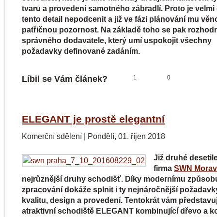
tvaru a provedení samotného zábradlí. Proto je velmi 
tento detail nepodcenit a již ve fázi plánování mu věn
patřičnou pozornost. Na základě toho se pak rozhod
správného dodavatele, který umí uspokojit všechny
požadavky definované zadáním.
Líbil se Vám článek?
1
0
ELEGANT je prostě elegantní
Komerční sdělení
|
Pondělí, 01. říjen 2018
Již druhé desetile
firma
SWN Morav
nejrůznější druhy schodišť. Díky modernímu způsob
zpracování dokáže splnit i ty nejnáročnější požadavk
kvalitu, design a provedení. Tentokrát vám představ
atraktivní schodiště ELEGANT kombinující dřevo a k