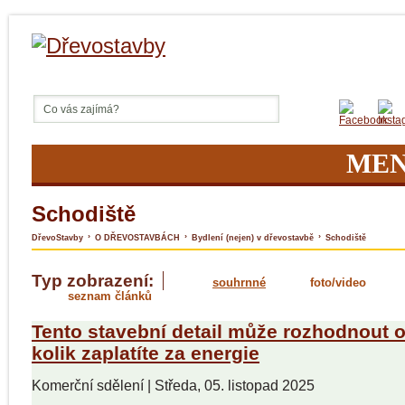
ME
Schodiště
›
›
›
DřevoStavby
O DŘEVOSTAVBÁCH
Bydlení (nejen) v dřevostavbě
Schodiště
Typ zobrazení:
souhrnné
foto/video
seznam článků
Tento stavební detail může rozhodnout o
kolik zaplatíte za energie
Komerční sdělení
|
Středa, 05. listopad 2025