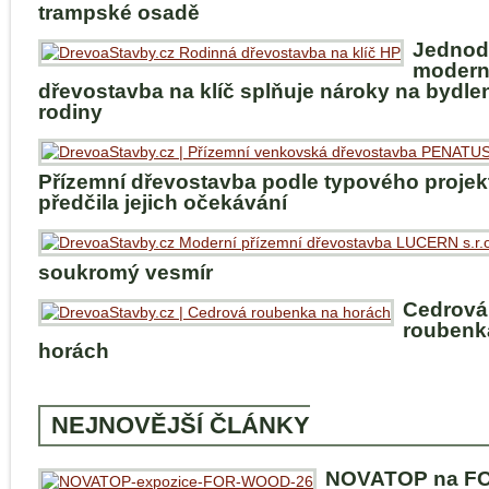
trampské osadě
Jednod
modern
dřevostavba na klíč splňuje nároky na bydle
rodiny
Přízemní dřevostavba podle typového projek
předčila jejich očekávání
soukromý vesmír
Cedrová
roubenk
horách
NEJNOVĚJŠÍ ČLÁNKY
NOVATOP na F