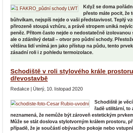
Když se doma pořádně
přesto máte pocit, že t
bůhvíkam, nejspíš nejde o vaši představivost. Teplý v
přirozeně stoupá vzhůru, a právě stropem uniká nejvíc
peněz. Přitom často nejde o nedostatečně izolovanou 
ale o zdánlivý detail – otvor pro půdní schody. Přestož
většina lidí vnímá jen jako přístup na půdu, tento prvek
zásadní roli i z pohledu termoizolace.
Schodiště v roli stylového krále prostoru
dřevostavbě
Redakce
|
Úterý, 10. listopad 2020
Schodiště je věcí
řadě utilitární, to 
neznamená, že nemůže být zároveň estetickým prvke
Může se stát doslova stylotvorným králem prostoru, p
případě, že je součástí obývacího pokoje nebo vstupní