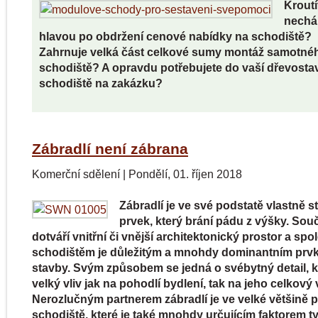
Kroutí
nechá
hlavou po obdržení cenové nabídky na schodiště?
Zahrnuje velká část celkové sumy montáž samotné
schodiště? A opravdu potřebujete do vaší dřevosta
schodiště na zakázku?
Zábradlí není zábrana
Komerční sdělení
|
Pondělí, 01. říjen 2018
Zábradlí je ve své podstatě vlastně s
prvek, který brání pádu z výšky. Sou
dotváří vnitřní či vnější architektonický prostor a spo
schodištěm je důležitým a mnohdy dominantním prv
stavby. Svým způsobem se jedná o svébytný detail, 
velký vliv jak na pohodlí bydlení, tak na jeho celkový 
Nerozlučným partnerem zábradlí je ve velké většině 
schodiště, které je také mnohdy určujícím faktorem t