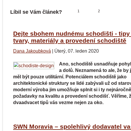
Líbil se Vám článek?
1
2
Dejte sbohem nudnému schodišti - tipy
tvary, materiály a provedení schodiště
Dana Jakoubková
|
Úterý, 07. leden 2020
Ano, schodiště usnadňuje pohy
a dolů. Neznamená to ale, že by 
měl být pouze utilitární. Potenciálem schodiště jako
architektonické struktury se lidé zabývali už od staro
moderní výroba jim umožňuje splnit si i ty nejnáročně
požadavky na kvalitu a provedení schodišť. Věříme, 
dvaadvacet tipů vás vezme nejen za oko.
SWN Moravia – spolehlivý dodavatel v