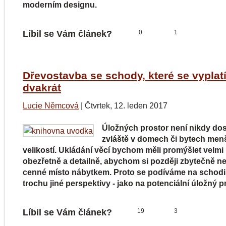
moderním designu.
Líbil se Vám článek?
0
1
Dřevostavba se schody, které se vyplat
dvakrát
Lucie Němcová
|
Čtvrtek, 12. leden 2017
Úložných prostor není nikdy dos
zvláště v domech či bytech men
velikostí. Ukládání věcí bychom měli promýšlet velmi
obezřetně a detailně, abychom si později zbytečně ne
cenné místo nábytkem. Proto se podíváme na schodi
trochu jiné perspektivy - jako na potenciální úložný p
Líbil se Vám článek?
19
3