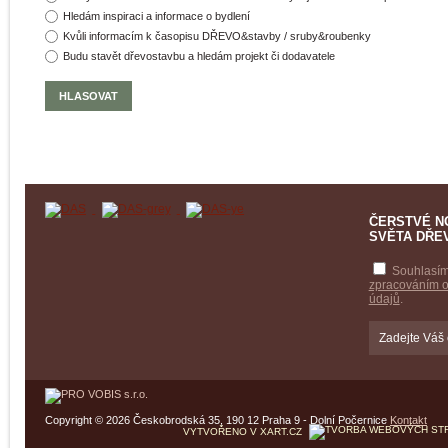
Hledám inspiraci a informace o bydlení
Kvůli informacím k časopisu DŘEVO&stavby / sruby&roubenky
Budu stavět dřevostavbu a hledám projekt či dodavatele
ČERSTVÉ N
SVĚTA DŘE
Souhlasím
zpracováním 
údajů
.
Copyright © 2026 Českobrodská 35, 190 12 Praha 9 - Dolní Počernice
Kontakt
VYTVOŘENO V XART.CZ