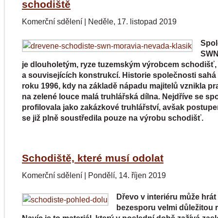
schodiště
Komerční sdělení
|
Neděle, 17. listopad 2019
Spol
SWN
je dlouholetým, ryze tuzemským výrobcem schodišť, 
a souvisejících konstrukcí. Historie společnosti sahá
roku 1996, kdy na základě nápadu majitelů vznikla pr
na zelené louce malá truhlářská dílna. Nejdříve se sp
profilovala jako zakázkové truhlářství, avšak postup
se již plně soustředila pouze na výrobu schodišť.
Schodiště, které musí odolat
Komerční sdělení
|
Pondělí, 14. říjen 2019
Dřevo v interiéru může hrát
bezesporu velmi důležitou ro