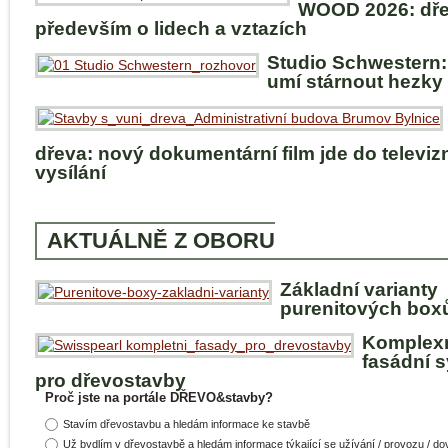
WOOD 2026: dře
především o lidech a vztazích
Studio Schwestern:
umí stárnout hezky
dřeva: nový dokumentární film jde do televiz
vysílání
AKTUÁLNĚ Z OBORU
Základní varianty
purenitových box
Komplex
fasádní 
pro dřevostavby
Proč jste na portále DŘEVO&stavby?
Stavím dřevostavbu a hledám informace ke stavbě
Už bydlím v dřevostavbě a hledám informace týkající se užívání / provozu / d