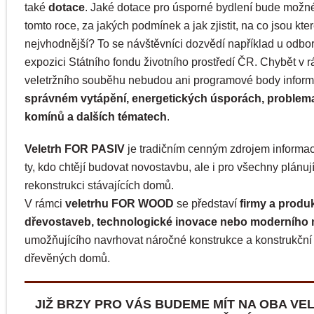
také
dotace
. Jaké dotace pro úsporné bydlení bude možné
tomto roce, za jakých podmínek a jak zjistit, na co jsou kte
nejvhodnější? To se návštěvníci dozvědí například u odbo
expozici Státního fondu životního prostředí ČR. Chybět v 
veletržního souběhu nebudou ani programové body informu
správném vytápění, energetických úsporách, problema
komínů a dalších tématech
.
Veletrh FOR PASIV
je tradičním cenným zdrojem informac
ty, kdo chtějí budovat novostavbu, ale i pro všechny plánují
rekonstrukci stávajících domů.
V rámci
veletrhu FOR WOOD
se představí
firmy a produ
dřevostaveb, technologické inovace nebo moderního 
umožňujícího navrhovat náročné konstrukce a konstrukční
dřevěných domů.
JIŽ BRZY PRO VÁS BUDEME MÍT NA OBA VE