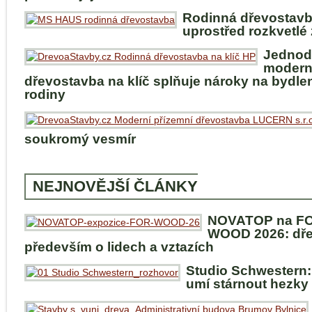
Rodinná dřevostav
uprostřed rozkvetlé
Jednod
modern
dřevostavba na klíč splňuje nároky na bydle
rodiny
soukromý vesmír
NEJNOVĚJŠÍ ČLÁNKY
NOVATOP na F
WOOD 2026: dře
především o lidech a vztazích
Studio Schwestern:
umí stárnout hezky