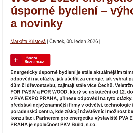
úsporné bydlení – výh
a novinky
Markéta Kristová
|
Čtvrtek, 08. leden 2026
|
Energeticky úsporné bydlení je stále aktuálnějším tém
odpovědi na otázky, jak ušetřit za energie, jak vybrat p
dům či dřevostavbu, zajímají stále více Čechů. Veletrž
FOR PASIV a FOR WOOD, který se uskuteční od 12. do
v PVA EXPO PRAHA, přinese odpovědi na tyto otázky.
představí nejvýznamnější firmy v odvětví, technologie 
poradenská centra, kde získají návštěvníci možnost b
konzultací. Partnerem pro energetiku výstaviště PVA
PRAHA je společnost PKV Build, s.r.o.