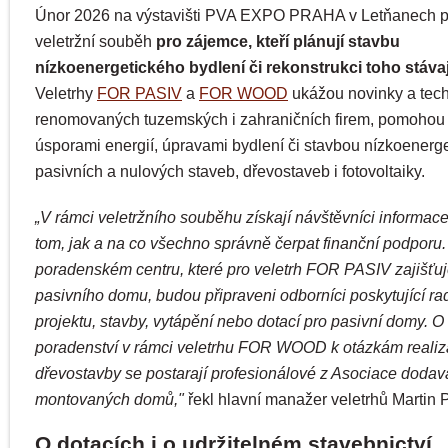
Únor 2026 na výstavišti PVA EXPO PRAHA v Letňanech p
veletržní souběh
pro zájemce, kteří plánují stavbu
nízkoenergetického bydlení či rekonstrukci toho stáva
Veletrhy
FOR PASIV
a
FOR WOOD
ukážou novinky a tec
renomovaných tuzemských i zahraničních firem, pomohou
úsporami energií, úpravami bydlení či stavbou nízkoenerge
pasivních a nulových staveb, dřevostaveb i fotovoltaiky.
„V rámci veletržního souběhu získají návštěvníci informace
tom, jak a na co všechno správně čerpat finanční podporu.
poradenském centru, které pro veletrh FOR PASIV zajišťu
pasivního domu, budou připraveni odborníci poskytující rad
projektu, stavby, vytápění nebo dotací pro pasivní domy. O
poradenství v rámci veletrhu FOR WOOD k otázkám reali
dřevostavby se postarají profesionálové z Asociace dodav
montovaných domů,"
řekl hlavní manažer veletrhů Martin 
O dotacích i o udržitelném stavebnictví