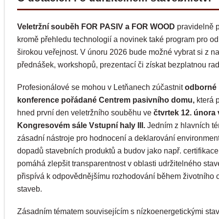
Veletržní souběh FOR PASIV a FOR WOOD
pravidelně p
kromě přehledu technologií a novinek také program pro od
širokou veřejnost. V únoru 2026 bude možné vybrat si z n
přednášek, workshopů, prezentací či získat bezplatnou rad
Profesionálové se mohou v Letňanech zúčastnit
odborné
konference pořádané Centrem pasivního domu,
která 
hned první den veletržního souběhu ve
čtvrtek 12. února 
Kongresovém sále Vstupní haly III.
Jedním z hlavních t
zásadní nástroje pro hodnocení a deklarování environmen
dopadů stavebních produktů a budov jako např. certifikac
pomáhá zlepšit transparentnost v oblasti udržitelného stav
přispívá k odpovědnějšímu rozhodování během životního 
staveb.
Zásadním tématem souvisejícím s nízkoenergetickými sta