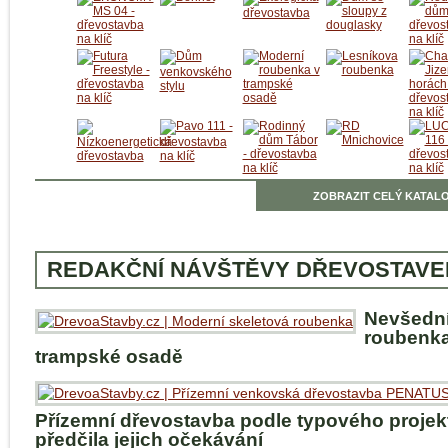
ZOBRAZIT CELÝ KATALO
REDAKČNÍ NÁVŠTĚVY DŘEVOSTAVE
Nevšedn
roubenka
trampské osadě
Přízemní dřevostavba podle typového projek
předčila jejich očekávání