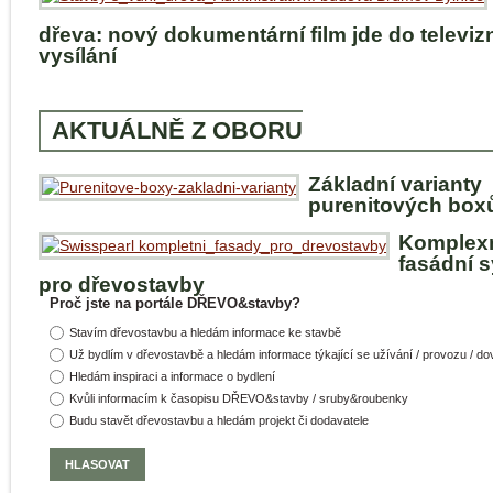
dřeva: nový dokumentární film jde do televiz
vysílání
AKTUÁLNĚ Z OBORU
Základní varianty
purenitových box
Komplex
fasádní 
pro dřevostavby
Proč jste na portále DŘEVO&stavby?
Stavím dřevostavbu a hledám informace ke stavbě
Už bydlím v dřevostavbě a hledám informace týkající se užívání / provozu / d
Hledám inspiraci a informace o bydlení
Kvůli informacím k časopisu DŘEVO&stavby / sruby&roubenky
Budu stavět dřevostavbu a hledám projekt či dodavatele