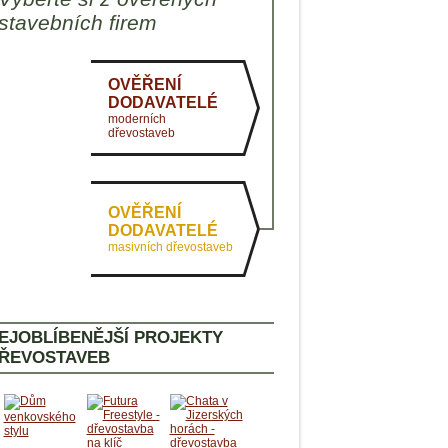
AKTUÁLNĚ
stavebních firem
PASIVNÍ DOMY
ZDRAVÉ BYDLENÍ
OVĚŘENÍ
DODAVATELÉ
moderních
dřevostaveb
OVĚŘENÍ
DODAVATELÉ
masivních dřevostaveb
EJOBLÍBENĚJŠÍ PROJEKTY
ŘEVOSTAVEB