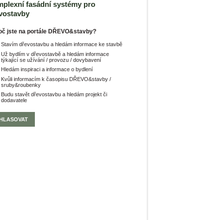
plexní fasádní systémy pro
vostavby
oč jste na portále DŘEVO&stavby?
Stavím dřevostavbu a hledám informace ke stavbě
Už bydlím v dřevostavbě a hledám informace
týkající se užívání / provozu / dovybavení
Hledám inspiraci a informace o bydlení
Kvůli informacím k časopisu DŘEVO&stavby /
sruby&roubenky
Budu stavět dřevostavbu a hledám projekt či
dodavatele