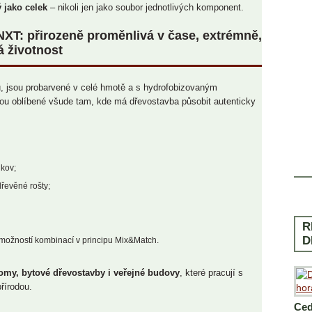
 jako celek
– nikoli jen jako soubor jednotlivých komponent.
 NXT: přirozeně proměnlivá v čase, extrémně,
á životnost
u, jsou probarvené v celé hmotě a s hydrofobizovaným
sou oblíbené všude tam, kde má dřevostavba působit autenticky
 kov;
dřevěné rošty;
R
D
 možností kombinací v principu Mix&Match.
omy, bytové dřevostavby i veřejné budovy
, které pracují s
řírodou.
Ced