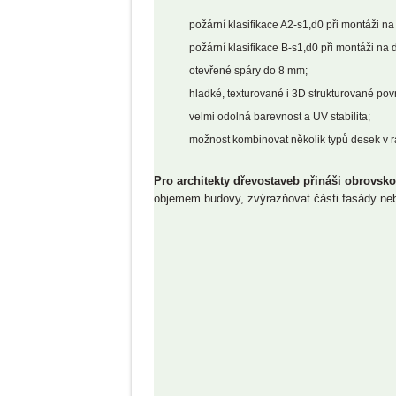
požární klasifikace A2-s1,d0 při montáži na
požární klasifikace B-s1,d0 při montáži na
otevřené spáry do 8 mm;
hladké, texturované i 3D strukturované pov
velmi odolná barevnost a UV stabilita;
možnost kombinovat několik typů desek v r
Pro architekty dřevostaveb přináši obrovs
objemem budovy, zvýrazňovat části fasády nebo