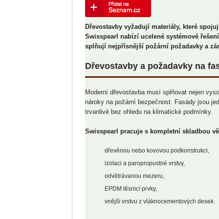
V PRODEJI OD 4. LISTOPAD
Radíme
2025
Dřevostavby vyžadují materiály, které spojuj
Swisspearl nabízí ucelené systémové řešen
splňují nejpřísnější požární požadavky a zá
Dřevostavby a požadavky na fas
Moderní dřevostavba musí splňovat nejen vysoký
nároky na požární bezpečnost. Fasády jsou jedn
trvanlivé bez ohledu na klimatické podmínky.
Swisspearl pracuje s kompletní skladbou vět
dřevěnou nebo kovovou podkonstrukci,
izolaci a paropropustné vrstvy,
odvětrávanou mezeru,
EPDM těsnicí prvky,
vnější vrstvu z vláknocementových desek.