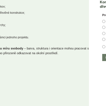
Kom
dře
 kov;
 dřevěné konstrukce;
Pr
rchy;
ámci jednoho projektu.
kou míru svobody
– barva, struktura i orientace mohou pracovat s
 přirozeně odkazovat na okolní prostředí.