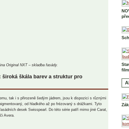
NOV
pře
Sch
Sta
ina Original NXT – skladba fasády.
fil
 široká škála barev a struktur pro
A
emu, tak i s přirozeně šedým jádrem, jsou k dispozici s různými
 pigmentovaný, od hladkého až po frézovaný s drážkami. Tyto
Zák
asádních desek Swisspearl. Do této série patří mimo jiné Carat,
 či Avera.