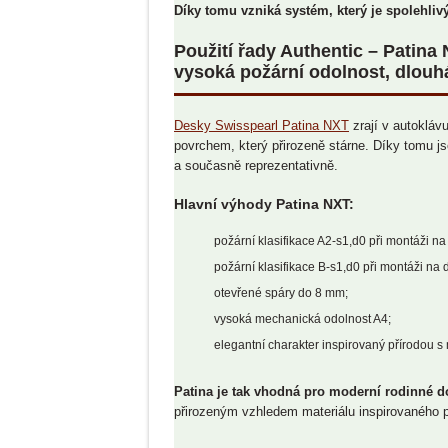
Díky tomu vzniká systém, který je spolehlivý
Použití řady Authentic – Patina
vysoká požární odolnost, dlouh
Desky Swisspearl Patina NXT
zrají v autokláv
povrchem, který přirozeně stárne. Díky tomu j
a současně reprezentativně.
Hlavní výhody Patina NXT:
požární klasifikace A2-s1,d0 při montáži na
požární klasifikace B-s1,d0 při montáži na 
otevřené spáry do 8 mm;
vysoká mechanická odolnost A4;
elegantní charakter inspirovaný přírodou s
Patina je tak vhodná pro moderní rodinné d
přirozeným vzhledem materiálu inspirovaného p