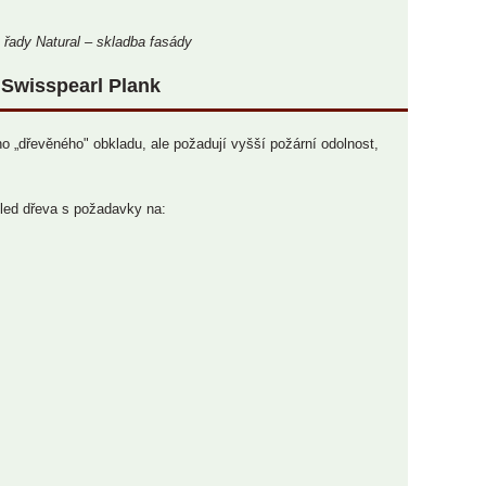
 řady Natural – skladba fasády
: Swisspearl Plank
ního „dřevěného" obkladu, ale požadují vyšší požární odolnost,
led dřeva s požadavky na: