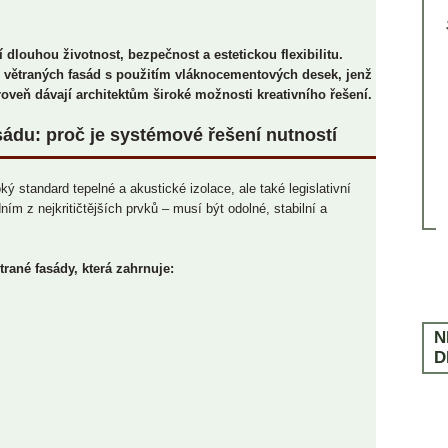
Ochrana dřeva
LITERATURA
V PRODEJI OD 13. ŘÍJNA 2025
VYCHÁZÍ 4. ÚNORA 2025
Rekonstrukce
SLOVNÍČEK POJMŮ
Ostatní
í dlouhou životnost, bezpečnost a estetickou flexibilitu.
í větraných fasád s použitím vláknocementových desek, jenž
ČASTÉ DOTAZY
roveň dávají architektům široké možnosti kreativního řešení.
ádu: proč je systémové řešení nutností
 standard tepelné a akustické izolace, ale také legislativní
ím z nejkritičtějších prvků – musí být odolné, stabilní a
rané fasády, která zahrnuje:
N
D