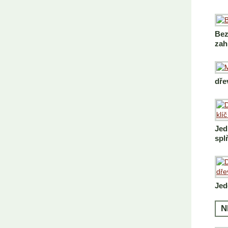
Bez
zah
dře
Jed
spl
Jed
N