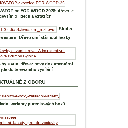
ATOP na FOR WOOD 2026: dřevo je
devším o lidech a vztazích
Studio
western: Dřevo umí stárnout hezky
vby s vůní dřeva: nový dokumentární
m jde do televizního vysílání
KTUÁLNĚ Z OBORU
ladní varianty purenitových boxů