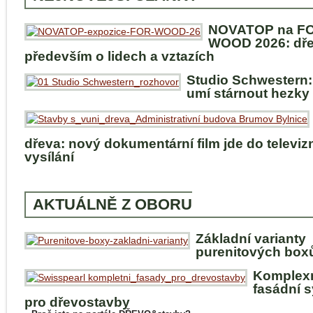
NOVATOP na F
WOOD 2026: dře
především o lidech a vztazích
Studio Schwestern:
umí stárnout hezky
dřeva: nový dokumentární film jde do televiz
vysílání
AKTUÁLNĚ Z OBORU
Základní varianty
purenitových box
Komplex
fasádní 
pro dřevostavby