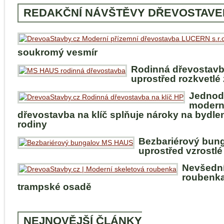
REDAKČNÍ NÁVŠTĚVY DŘEVOSTAVE
soukromý vesmír
Rodinná dřevostav
uprostřed rozkvetlé
Jednod
modern
dřevostavba na klíč splňuje nároky na bydle
rodiny
Bezbariérový bun
uprostřed vzrostlé
Nevšedn
roubenka
trampské osadě
NEJNOVĚJŠÍ ČLÁNKY