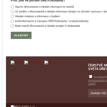
Proč jste na portále DŘEVO&stavby?
Stavím dřevostavbu a hledám informace ke stavbě
Už bydlím v dřevostavbě a hledám informace týkající se užívání / provozu / d
Hledám inspiraci a informace o bydlení
Kvůli informacím k časopisu DŘEVO&stavby / sruby&roubenky
Budu stavět dřevostavbu a hledám projekt či dodavatele
ČERSTVÉ N
SVĚTA DŘE
Souhlasím
zpracováním 
údajů
.