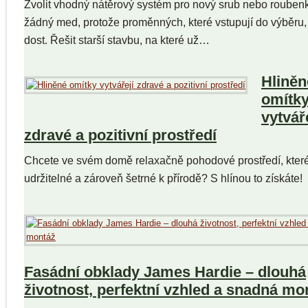
Zvolit vhodný nátěrový systém pro nový srub nebo rouben
žádný med, protože proměnných, které vstupují do výběru, 
dost. Řešit starší stavbu, na které už…
Hliněn
omítk
vytvář
zdravé a pozitivní prostředí
Chcete ve svém domě relaxačně pohodové prostředí, které
udržitelné a zároveň šetrné k přírodě? S hlínou to získáte!
Fasádní obklady James Hardie – dlouhá
životnost, perfektní vzhled a snadná mo