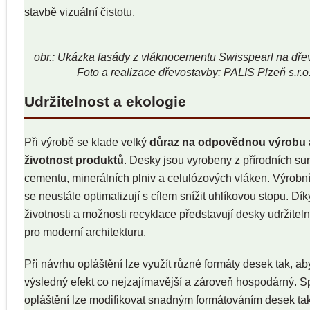
stavbě vizuální čistotu.
obr.: Ukázka fasády z vláknocementu Swisspearl na dře
Foto a realizace dřevostavby: PALIS Plzeň s.r.o
Udržitelnost a ekologie
Při výrobě se klade velký
důraz na odpovědnou výrobu 
životnost produktů
. Desky jsou vyrobeny z přírodních su
cementu, minerálních plniv a celulózových vláken. Výrobn
se neustále optimalizují s cílem snížit uhlíkovou stopu. Dí
životnosti a možnosti recyklace představují desky udržitel
pro moderní architekturu.
Při návrhu opláštění lze využít různé formáty desek tak, ab
výsledný efekt co nejzajímavější a zároveň hospodárný. S
opláštění lze modifikovat snadným formátováním desek tak