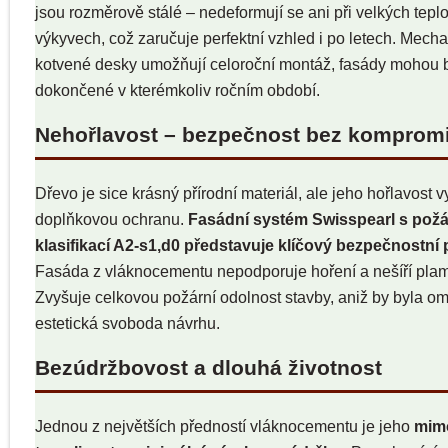
jsou rozměrově stálé – nedeformují se ani při velkých teplo
výkyvech, což zaručuje perfektní vzhled i po letech. Mech
kotvené desky umožňují celoroční montáž, fasády mohou 
dokončené v kterémkoliv ročním období.
Nehořlavost – bezpečnost bez komprom
Dřevo je sice krásný přírodní materiál, ale jeho hořlavost 
doplňkovou ochranu.
Fasádní systém Swisspearl s požá
klasifikací A2-s1,d0 představuje klíčový bezpečnostní 
Fasáda z vláknocementu nepodporuje hoření a nešíří pla
Zvyšuje celkovou požární odolnost stavby, aniž by byla 
estetická svoboda návrhu.
Bezúdržbovost a dlouhá životnost
Jednou z největších předností vláknocementu je jeho
mim