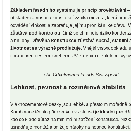
Základem fasádního systému je princip provětrávání
–
obkladem a nosnou konstrukcí vzniká mezera, která umož
odvádění vlhkosti a zabraňuje jejímu pronikání ke dřevu.
V
zůstává pod kontrolou
, čímž se eliminuje riziko kondenza
a hniloby.
Dřevěná konstrukce zůstává suchá, stabilní a 
životnost se výrazně prodlužuje
. Vnější vrstva obkladu 
chrání před deštěm, sněhem, UV zářením i teplotními výky
obr. Odvětrávaná fasáda Swisspearl.
Lehkost, pevnost a rozměrová stabilita
Vláknocementové desky jsou lehké, a přesto mimořádně 
Kombinace těchto přirozených vlastností je
ideální pro d
kde se klade důraz na minimální zatížení konstrukce. Níz
usnadňuje montáž a snižuje nároky na nosnou konstrukci