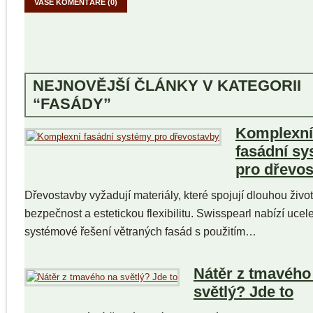
VAŠE KOMENTÁŘE (0)
NEJNOVĚJŠÍ ČLÁNKY V KATEGORII
“FASÁDY”
Komplexní
fasádní s
pro dřevo
Dřevostavby vyžadují materiály, které spojují dlouhou život
bezpečnost a estetickou flexibilitu. Swisspearl nabízí ucel
systémové řešení větraných fasád s použitím…
Nátěr z tmavého
světlý? Jde to