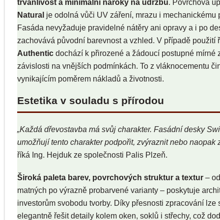
trvanlivost a minimální nároky na údržbu
. Povrchová úp
Natural
je odolná vůči UV záření, mrazu i mechanickému 
Fasáda nevyžaduje pravidelné nátěry ani opravy a i po dese
zachovává původní barevnost a vzhled. V případě použití 
Authentic
dochází k přirozené a žádoucí postupné mírné
závislosti na vnějších podmínkách. To z vláknocementu čin
vynikajícím poměrem nákladů a životnosti.
Estetika v souladu s přírodou
„Každá dřevostavba má svůj charakter. Fasádní desky Swi
umožňují tento charakter podpořit, zvýraznit nebo naopak z
říká Ing. Hejduk ze společnosti Palis Plzeň.
Široká paleta barev, povrchových struktur a textur
– od
matných po výrazně probarvené varianty – poskytuje archi
investorům svobodu tvorby. Díky přesnosti zpracování lze
elegantně řešit detaily kolem oken, soklů i střechy, což do