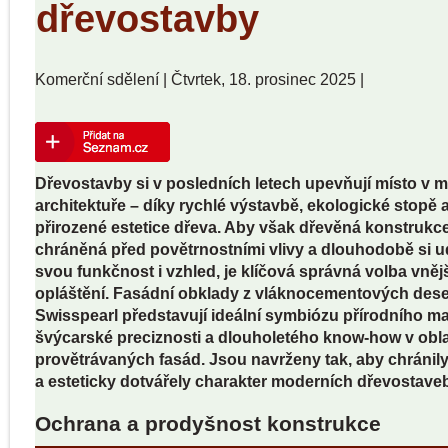
dřevostavby
Komerční sdělení
|
Čtvrtek, 18. prosinec 2025
|
Dřevostavby si v posledních letech upevňují místo v 
architektuře – díky rychlé výstavbě, ekologické stopě 
přirozené estetice dřeva. Aby však dřevěná konstrukce
chráněná před povětrnostními vlivy a dlouhodobě si u
svou funkčnost i vzhled, je klíčová správná volba vněj
opláštění. Fasádní obklady z vláknocementových des
Swisspearl představují ideální symbiózu přírodního mat
švýcarské preciznosti a dlouholetého know-how v obla
provětrávaných fasád. Jsou navrženy tak, aby chránily
a esteticky dotvářely charakter moderních dřevostave
Ochrana a prodyšnost konstrukce