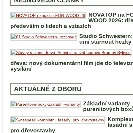
NEJNOVĚJŠÍ ČLÁNKY
NOVATOP na F
WOOD 2026: dře
především o lidech a vztazích
Studio Schwestern:
umí stárnout hezky
dřeva: nový dokumentární film jde do televiz
vysílání
AKTUÁLNĚ Z OBORU
Základní varianty
purenitových box
Komplex
fasádní 
pro dřevostavby