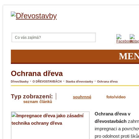
ME
Ochrana dřeva
›
›
›
DřevoStavby
O DŘEVOSTAVBÁCH
Stavba dřevostavby
Ochrana dřeva
Typ zobrazení:
souhrnné
foto/video
seznam článků
Ochrana dřeva v
dřevostavbách
zahrn
impregnaci a povrcho
pro odolnost proti šk