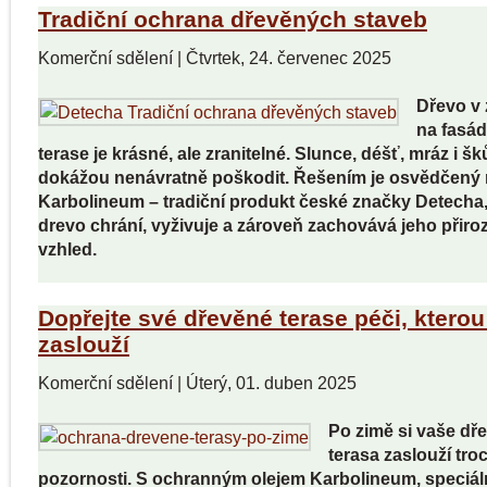
Tradiční ochrana dřevěných staveb
Komerční sdělení
|
Čtvrtek, 24. červenec 2025
Dřevo v 
na fasá
terase je krásné, ale zranitelné. Slunce, déšť, mráz i š
dokážou nenávratně poškodit. Řešením je osvědčený 
Karbolineum – tradiční produkt české značky Detecha,
drevo chrání, vyživuje a zároveň zachovává jeho přiro
vzhled.
Dopřejte své dřevěné terase péči, kterou
zaslouží
Komerční sdělení
|
Úterý, 01. duben 2025
Po zimě si vaše dř
terasa zaslouží tro
pozornosti. S ochranným olejem Karbolineum, speciál