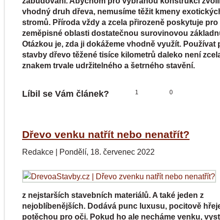
zabudování. Abychom pro vybranou konstrukci zvolil
vhodný druh dřeva, nemusíme těžit kmeny exotickýc
stromů. Příroda vždy a zcela přirozeně poskytuje pro
zeměpisné oblasti dostatečnou surovinovou základn
Otázkou je, zda ji dokážeme vhodně využít. Používat 
stavby dřevo těžené tisíce kilometrů daleko není zcela
znakem trvale udržitelného a šetrného stavění.
Líbil se Vám článek?
1
0
Dřevo venku natřít nebo nenatřít?
Redakce
|
Pondělí, 18. červenec 2022
z nejstarších stavebních materiálů. A také jeden z
nejoblíbenějších. Dodává punc luxusu, pocitově hřeje
potěchou pro oči. Pokud ho ale necháme venku, vys