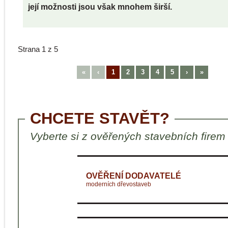
její možnosti jsou však mnohem širší.
Strana 1 z 5
«
‹
1
2
3
4
5
›
»
CHCETE STAVĚT?
Vyberte si z ověřených stavebních firem
OVĚŘENÍ DODAVATELÉ
moderních dřevostaveb