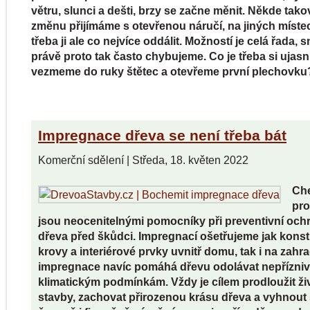
větru, slunci a dešti, brzy se začne měnit. Někde tak
změnu přijímáme s otevřenou náručí, na jiných místec
třeba ji ale co nejvíce oddálit. Možností je celá řada, 
právě proto tak často chybujeme. Co je třeba si ujasni
vezmeme do ruky štětec a otevřeme první plechovku
Impregnace dřeva se není třeba bát
Komerční sdělení
|
Středa, 18. květen 2022
Ch
pro
jsou neocenitelnými pomocníky při preventivní och
dřeva před škůdci. Impregnací ošetřujeme jak konst
krovy a interiérové prvky uvnitř domu, tak i na zahr
impregnace navíc pomáhá dřevu odolávat nepřízni
klimatickým podmínkám. Vždy je cílem prodloužit ži
stavby, zachovat přirozenou krásu dřeva a vyhnout