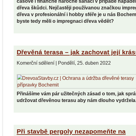
časově i finančně náročné sanaci v případě napade
dřeva škůdci. Nejčastěji používanou značkou impr
dřeva v profesionální i hobby sféře je u nás Bochem
byste tedy měli o impregnaci dřeva vědět?
Dřevěná terasa – jak zachovat její krá
Komerční sdělení
|
Pondělí, 25. duben 2022
Přinášíme vám pár užitečných zásad o tom, jak spr
udržovat dřevěnou terasu aby nám dlouho vydržela
Při stavbě pergoly nezapomeňte na