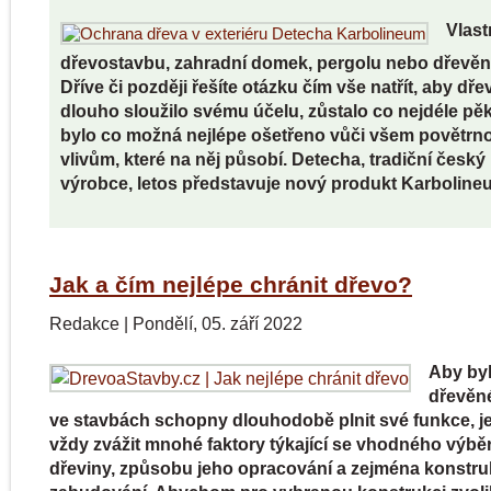
Vlast
dřevostavbu, zahradní domek, pergolu nebo dřevěn
Dříve či později řešíte otázku čím vše natřít, aby dře
dlouho sloužilo svému účelu, zůstalo co nejdéle pě
bylo co možná nejlépe ošetřeno vůči všem povětrn
vlivům, které na něj působí. Detecha, tradiční český
výrobce, letos představuje nový produkt Karbolineu
Jak a čím nejlépe chránit dřevo?
Redakce
|
Pondělí, 05. září 2022
Aby by
dřevěn
ve stavbách schopny dlouhodobě plnit své funkce, je
vždy zvážit mnohé faktory týkající se vhodného výbě
dřeviny, způsobu jeho opracování a zejména konstr