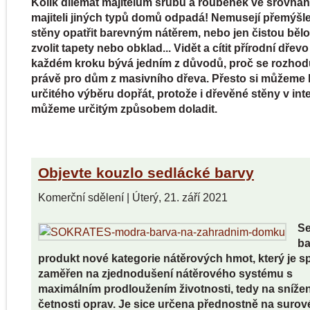
Kolik dilemat majitelům srubů a roubenek ve srovnán
majiteli jiných typů domů odpadá! Nemusejí přemýšle
stěny opatřit barevným nátěrem, nebo jen čistou běl
zvolit tapety nebo obklad... Vidět a cítit přírodní dřevo
každém kroku bývá jedním z důvodů, proč se rozho
právě pro dům z masivního dřeva. Přesto si můžeme 
určitého výběru dopřát, protože i dřevěné stěny v inte
můžeme určitým způsobem doladit.
Objevte kouzlo sedlácké barvy
Komerční sdělení
|
Úterý, 21. září 2021
Se
ba
produkt nové kategorie nátěrových hmot, který je s
zaměřen na zjednodušení nátěrového systému s
maximálním prodloužením životnosti, tedy na snížen
četnosti oprav. Je sice určena přednostně na surov