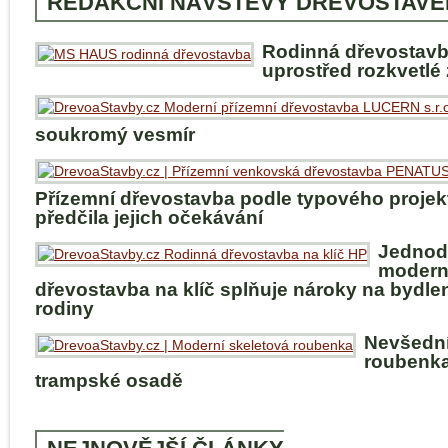
REDAKČNÍ NÁVŠTĚVY DŘEVOSTAVE
Rodinná dřevostav
uprostřed rozkvetlé
soukromý vesmír
Přízemní dřevostavba podle typového projek
předčila jejich očekávání
Jednod
modern
dřevostavba na klíč splňuje nároky na bydle
rodiny
Nevšedn
roubenka
trampské osadě