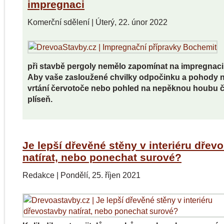
impregnaci
Komerční sdělení
|
Úterý, 22. únor 2022
při stavbě pergoly nemělo zapomínat na impregnaci
Aby vaše zasloužené chvilky odpočinku a pohody n
vrtání červotoče nebo pohled na nepěknou houbu č
plíseň.
Je lepší dřevěné stěny v interiéru dřev
natírat, nebo ponechat surové?
Redakce
|
Pondělí, 25. říjen 2021