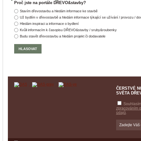
Proč jste na portále DŘEVO&stavby?
Stavím dřevostavbu a hledám informace ke stavbě
Už bydlím v dřevostavbě a hledám informace týkající se užívání / provozu / d
Hledám inspiraci a informace o bydlení
Kvůli informacím k časopisu DŘEVO&stavby / sruby&roubenky
Budu stavět dřevostavbu a hledám projekt či dodavatele
ČERSTVÉ N
SVĚTA DŘE
Souhlasím
zpracováním 
údajů
.