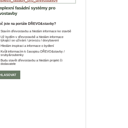
plexní fasádní systémy pro
vostavby
oč jste na portále DŘEVO&stavby?
Stavím dřevostavbu a hledám informace ke stavbě
Už bydlím v dřevostavbě a hledám informace
týkající se užívání / provozu / dovybavení
Hledám inspiraci a informace o bydlení
Kvůli informacím k časopisu DŘEVO&stavby /
sruby&roubenky
Budu stavět dřevostavbu a hledám projekt či
dodavatele