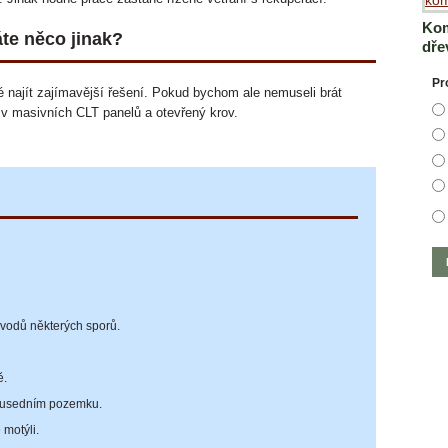
Kom
te něco jinak?
dře
Pr
 najít zajímavější řešení. Pokud bychom ale nemuseli brát
 v masivních CLT panelů a otevřený krov.
vodů některých sporů.
ě.
sousedním pozemku.
 motýli.