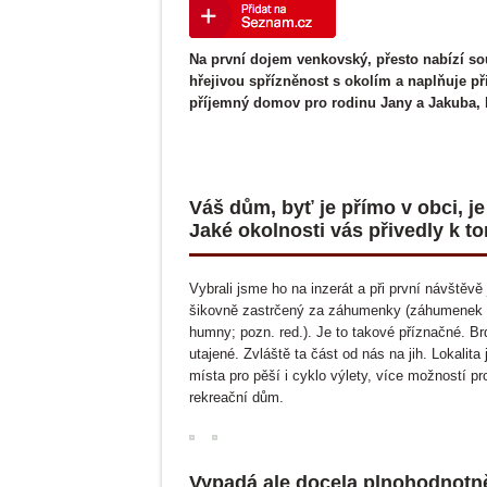
V PRODEJI OD 4. LISTOPAD
Radíme
2025
Na první dojem venkovský, přesto nabízí s
hřejivou spřízněnost s okolím a naplňuje př
příjemný domov pro rodinu Jany a Jakuba, 
Váš dům, byť je přímo v obci, je
Jaké okolnosti vás přivedly k 
Vybrali jsme ho na inzerát a při první návštěvě 
šikovně zastrčený za záhumenky (záhumenek 
humny; pozn. red.). Je to takové příznačné. B
utajené. Zvláště ta část od nás na jih. Lokalita
místa pro pěší i cyklo výlety, více možností pr
rekreační dům.
Vypadá ale docela plnohodnotn