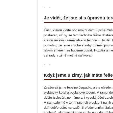
Je vidět, že jste si s úpravou teré
Část, kterou vidíte pod úrovní domu, jsme muse
postaven, už by se tam technika těžko dostáv
starou rezavou zemědělskou techniku. To děti h
pomohlo, že jsme v době stavby už měli připrav
jakým směrem se budeme ubírat. Později jsme 
zahrady v zimě možné sáňkovat.
Když jsme u zimy, jak máte řeše
Zvažovali jsme tepelné čerpadlo, ale s ohledem
elektrický kotel a podlahové topení. V rámci do
dobře izolován, nemáme ani vysoký účet za el
A samozřejmě v tom hraje roli prosklení na jih
daří dobře držet na uzdě. S předokenními žaluz
kuchyně, ale mysleli jsme si, že nebudou třeba