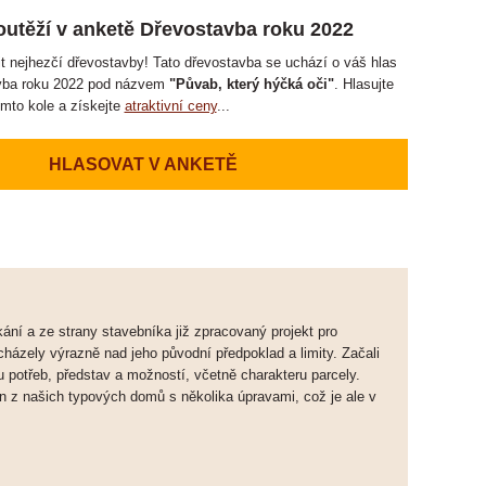
utěží v anketě Dřevostavba roku 2022
 nejhezčí dřevostavby! Tato dřevostavba se uchází o váš hlas
vba roku 2022 pod názvem
"Půvab, který hýčká oči"
. Hlasujte
omto kole a získejte
atraktivní ceny
...
HLASOVAT V ANKETĚ
ání a ze strany stavebníka již zpracovaný projekt pro
cházely výrazně nad jeho původní předpoklad a limity. Začali
 potřeb, představ a možností, včetně charakteru parcely.
 z našich typových domů s několika úpravami, což je ale v