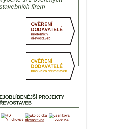
AKTUÁLNĚ
stavebních firem
PASIVNÍ DOMY
ZDRAVÉ BYDLENÍ
OVĚŘENÍ
DODAVATELÉ
moderních
dřevostaveb
OVĚŘENÍ
DODAVATELÉ
masivních dřevostaveb
EJOBLÍBENĚJŠÍ PROJEKTY
ŘEVOSTAVEB