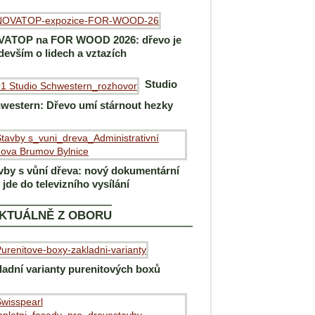
ATOP na FOR WOOD 2026: dřevo je
devším o lidech a vztazích
Studio
western: Dřevo umí stárnout hezky
vby s vůní dřeva: nový dokumentární
m jde do televizního vysílání
KTUÁLNĚ Z OBORU
ladní varianty purenitových boxů