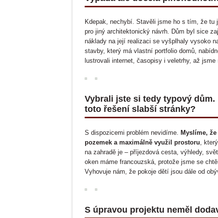
Kdepak, nechybí. Stavěli jsme ho s tím, že tu
pro jiný architektonický návrh. Dům byl sice 
náklady na její realizaci se vyšplhaly vysoko
stavby, který má vlastní portfolio domů, nab
lustrovali internet, časopisy i veletrhy, až jsme
Vybrali jste si tedy typový dům
toto řešení slabší stránky?
S dispozicemi problém nevidíme.
Myslíme, že 
pozemek a maximálně využil prostoru
, kter
na zahradě je – příjezdová cesta, výhledy, svět
oken máme francouzská, protože jsme se chtěli 
Vyhovuje nám, že pokoje dětí jsou dále od ob
S úpravou projektu neměl doda