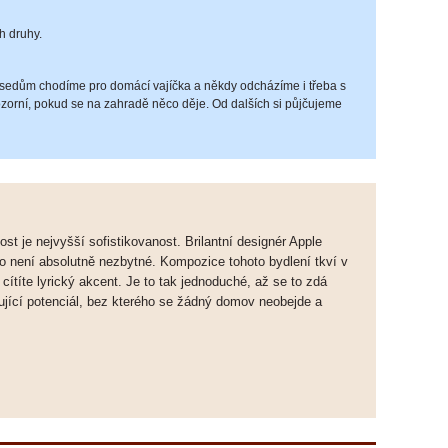
h druhy.
sedům chodíme pro domácí vajíčka a někdy odcházíme i třeba s
ozorní, pokud se na zahradě něco děje. Od dalších si půjčujeme
st je nejvyšší sofistikovanost. Brilantní designér Apple
co není absolutně nezbytné. Kompozice tohoto bydlení tkví v
cítíte lyrický akcent. Je to tak jednoduché, až se to zdá
ující potenciál, bez kterého se žádný domov neobejde a