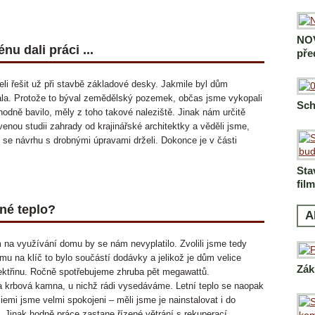
NOV
nu dali práci ...
pře
li řešit už při stavbě základové desky. Jakmile byl dům
ala. Protože to býval zemědělský pozemek, občas jsme vykopali
Sch
odně bavilo, měly z toho takové naleziště. Jinak nám určitě
enou studii zahrady od krajinářské architektky a věděli jsme,
se návrhu s drobnými úpravami drželi. Dokonce je v části
Sta
fil
né teplo?
A
 na využívání domu by se nám nevyplatilo. Zvolili jsme tedy
mu na klíč to bylo součástí dodávky a jelikož je dům velice
Zák
ektřinu. Ročně spotřebujeme zhruba pět megawattů.
 a krbová kamna, u nichž rádi vysedáváme. Letní teplo se naopak
iemi jsme velmi spokojeni – měli jsme je nainstalovat i do
. Jinak hodně práce zastane řízené větrání s rekuperací.