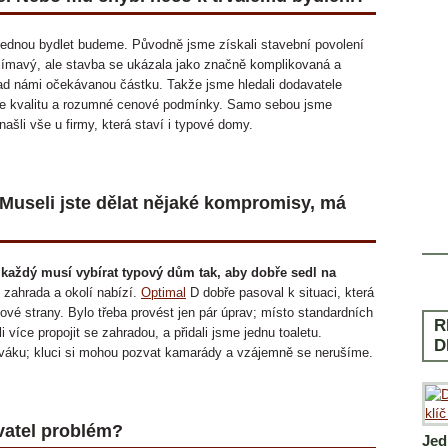
 jednou bydlet budeme. Původně jsme získali stavební povolení
zajímavý, ale stavba se ukázala jako značně komplikovaná a
 nad námi očekávanou částku. Takže jsme hledali dodavatele
ídne kvalitu a rozumné cenové podmínky. Samo sebou jsme
 našli vše u firmy, která staví i typové domy.
. Museli jste dělat nějaké kompromisy, má
každý musí vybírat typový dům tak, aby dobře sedl na
ý zahrada a okolí nabízí.
Optimal
D dobře pasoval k situaci, která
ové strany. Bylo třeba provést jen pár úprav; místo standardních
R
více propojit se zahradou, a přidali jsme jednu toaletu.
D
ýváku; kluci si mohou pozvat kamarády a vzájemně se nerušíme.
vatel problém?
Jed