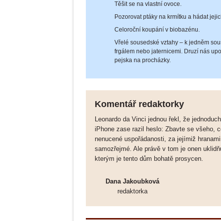
Těšit se na vlastní ovoce.
Pozorovat ptáky na krmítku a hádat jejic
Celoroční koupání v biobazénu.
Vřelé sousedské vztahy – k jedněm sou
frgálem nebo jaternicemi. Druzí nás up
pejska na procházky.
Komentář redaktorky
Leonardo da Vinci jednou řekl, že jednoducho
iPhone zase razil heslo: Zbavte se všeho, 
nenucené uspořádanosti, za jejímiž hranami 
samozřejmé. Ale právě v tom je onen uklidň
kterým je tento dům bohatě prosycen.
Dana Jakoubková
redaktorka