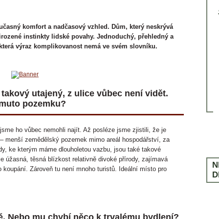
Ochrana dřeva
LITERATURA
V PRODEJI OD 13. ŘÍJNA 2025
VYCHÁZÍ 4. ÚNORA 2025
Rekonstrukce
SLOVNÍČEK POJMŮ
Ostatní
oučasný komfort a nadčasový vzhled. Dům, který neskrývá
irozené instinkty lidské povahy. Jednoduchý, přehledný a
ČASTÉ DOTAZY
která výraz komplikovanost nemá ve svém slovníku.
 takový utajený, z ulice vůbec není vidět.
tomuto pozemku?
jsme ho vůbec nemohli najít. Až posléze jsme zjistili, že je
– menší zemědělský pozemek mimo areál hospodářství, za
rdy, ke kterým máme dlouholetou vazbu, jsou také takové
 je úžasná, těsná blízkost relativně divoké přírody, zajímavá
N
o koupání. Zároveň tu není mnoho turistů. Ideální místo pro
D
ě. Nebo mu chybí něco k trvalému bydlení?