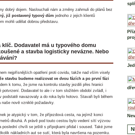
spl
my dobrý dojem. Naslouchali nám a změny zahrnuli do plánů bez
jný, již postavený typový dům
jednoho z jejich klientů
něm mohli udělat dobrou představu.
Pří
pro
na klíč. Dodavatel má u typového domu
oušené a stavba logisticky nevázne. Nebo
kávání?
Jed
ěhem nejpřísnějších opatření proti covidu, takže nad vším visely
e stavbu budeme realizovat ve dvou fázích a po první fázi
dem k tomu, že jsme na kontrolu stavby jezdili přes hranici
dře
potvrzení. Dodavatel to ale i v tom složitém období zvládl, i
 podstatě navazovaly a do roka bylo hotovo. Stavaři byli během
 na naše nově vzniklé požadavky.
k je atypický v tom, že příjezdová cesta, na jejímž konci
Nev
 metrů dlouhá. A právě pod touto cestou bylo vedení sítí výzvou
 poslední chvíli se ještě s přípojkami přidal i soused. Také jsme
N
ěkolik nákladních aut se sutí, která byla navršena na pozemku.