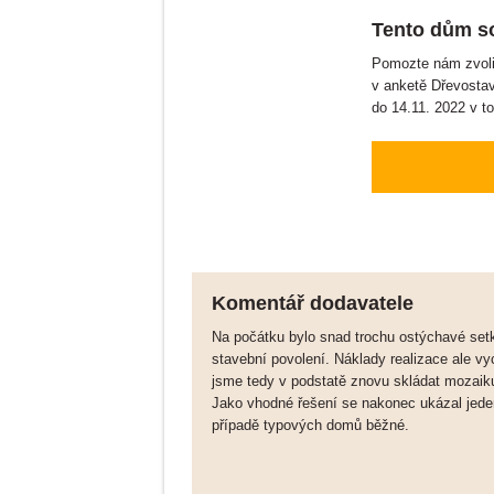
Tento dům so
Pomozte nám zvolit
v anketě Dřevosta
do 14.11. 2022 v t
Komentář dodavatele
Na počátku bylo snad trochu ostýchavé setk
stavební povolení. Náklady realizace ale vy
jsme tedy v podstatě znovu skládat mozaiku
Jako vhodné řešení se nakonec ukázal jeden
případě typových domů běžné.