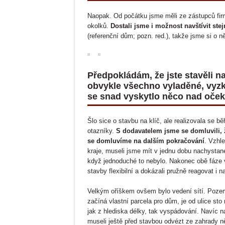
Naopak. Od počátku jsme měli ze zástupců fir
okolků.
Dostali jsme i možnost navštívit ste
(referenční dům; pozn. red.), takže jsme si o 
Předpokládám, že jste stavěli 
obvykle všechno vyladěné, vyzk
se snad vyskytlo něco nad oče
Šlo sice o stavbu na klíč, ale realizovala se b
otazníky.
S dodavatelem jsme se domluvili, ž
se domluvíme na dalším pokračování
. Vzhle
kraje, museli jsme mít v jednu dobu nachystané 
když jednoduché to nebylo. Nakonec obě fáze v
stavby flexibilní a dokázali pružně reagovat i
Velkým oříškem ovšem bylo vedení sítí. Pozeme
začíná vlastní parcela pro dům, je od ulice sto
jak z hlediska délky, tak vyspádování. Navíc na
museli ještě před stavbou odvézt ze zahrady n