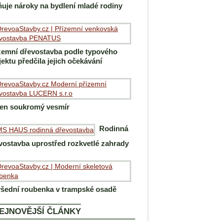
ňuje nároky na bydlení mladé rodiny
zemní dřevostavba podle typového
jektu předčila jejich očekávání
en soukromý vesmír
Rodinná
vostavba uprostřed rozkvetlé zahrady
šední roubenka v trampské osadě
EJNOVĚJŠÍ ČLÁNKY