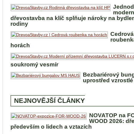
Jednod
modern
dřevostavba na klíč splňuje nároky na bydle
rodiny
Cedrová
roubenk
horách
soukromý vesmír
Bezbariérový bun
uprostřed vzrostlé
NEJNOVĚJŠÍ ČLÁNKY
NOVATOP na F
WOOD 2026: dře
především o lidech a vztazích