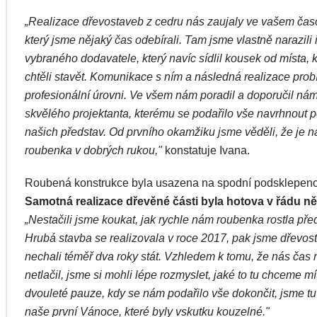
„Realizace dřevostaveb z cedru nás zaujaly ve vašem čas
který jsme nějaký čas odebírali. Tam jsme vlastně narazili 
vybraného dodavatele, který navíc sídlil kousek od místa,
chtěli stavět. Komunikace s ním a následná realizace prob
profesionální úrovni. Ve všem nám poradil a doporučil nám
skvělého projektanta, kterému se podařilo vše navrhnout 
našich představ. Od prvního okamžiku jsme věděli, že je 
roubenka v dobrých rukou,"
konstatuje Ivana.
Roubená konstrukce byla usazena na spodní podsklepeno
Samotná realizace dřevěné části byla hotova v řádu ně
„Nestačili jsme koukat, jak rychle nám roubenka rostla pře
Hrubá stavba se realizovala v roce 2017, pak jsme dřevos
nechali téměř dva roky stát. Vzhledem k tomu, že nás čas 
netlačil, jsme si mohli lépe rozmyslet, jaké to tu chceme mí
dvouleté pauze, kdy se nám podařilo vše dokončit, jsme tu 
naše první Vánoce, které byly vskutku kouzelné."