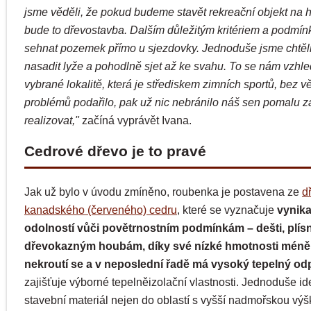
jsme věděli, že pokud budeme stavět rekreační objekt na 
bude to dřevostavba. Dalším důležitým kritériem a podmín
sehnat pozemek přímo u sjezdovky. Jednoduše jsme chtěl
nasadit lyže a pohodlně sjet až ke svahu. To se nám vzhl
vybrané lokalitě, která je střediskem zimních sportů, bez v
problémů podařilo, pak už nic nebránilo náš sen pomalu za
realizovat,"
začíná vyprávět Ivana.
Cedrové dřevo je to pravé
Jak už bylo v úvodu zmíněno, roubenka je postavena ze
d
kanadského (červeného) cedru
, které se vyznačuje
vynika
odolností vůči povětrnostním podmínkám – dešti, plísn
dřevokazným houbám, díky své nízké hmotnosti méně
nekroutí se a v neposlední řadě má vysoký tepelný od
zajišťuje výborné tepelněizolační vlastnosti. Jednoduše id
stavební materiál nejen do oblastí s vyšší nadmořskou výš