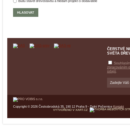
Budu stavět dřevostavbu a hledám projekt či dodavatele
ČERSTVÉ N
SVĚTA DŘE
Souhlasím
zpracováním 
údajů
.
Copyright © 2026 Českobrodská 35, 190 12 Praha 9 - Dolní Počernice
Kontakt
VYTVOŘENO V XART.CZ