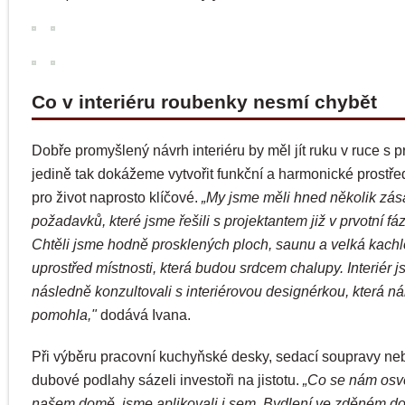
Co v interiéru roubenky nesmí chybět
Dobře promyšlený návrh interiéru by měl jít ruku v ruce s p
jedině tak dokážeme vytvořit funkční a harmonické prostředí
pro život naprosto klíčové.
„My jsme měli hned několik zás
požadavků, které jsme řešili s projektantem již v prvotní fá
Chtěli jsme hodně prosklených ploch, saunu a velká kac
uprostřed místnosti, která budou srdcem chalupy. Interiér 
následně konzultovali s interiérovou designérkou, která 
pomohla,"
dodává Ivana.
Při výběru pracovní kuchyňské desky, sedací soupravy ne
dubové podlahy sázeli investoři na jistotu.
„Co se nám osv
našem domě, jsme aplikovali i sem. Bydlení ve zděném d