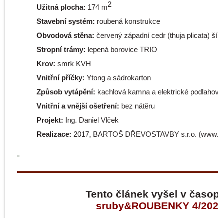
2
Užitná plocha:
174 m
Stavební systém:
roubená konstrukce
Obvodová stěna:
červený západní cedr (thuja plicata) 
Stropní trámy:
lepená borovice TRIO
Krov:
smrk KVH
Vnitřní příčky:
Ytong a sádrokarton
Způsob vytápění:
kachlová kamna a elektrické podlahov
Vnitřní a vnější ošetření:
bez nátěru
Projekt:
Ing. Daniel Vlček
Realizace:
2017, BARTOŠ DŘEVOSTAVBY s.r.o. (www.b
Tento článek vyšel v časo
sruby&ROUBENKY 4/20