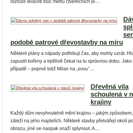
rozloze dvaceti tisíc metrů čtverečních je…
Dá
sp
sen
podobě patrové dřevostavby na míru
Některé plány a nápady potřebují čas, aby mohly uzrát. H
zapustit kořeny a trpělivě čekat na tu správnou dobu. Jako
případě – poprvé totiž Milan na „svou"…
Dřevěná vila
schoulená v n
krajiny
Každý dům nevyhnutelně mění krajinu – jakým způsobem, 
záleží na jeho majitelích. Některé stavby přetvářejí okolí 
obrazu, jiné se naopak snaží splynout. A…