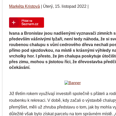
Markéta Kristová
|
Úterý, 15. listopad 2022
|
Ivana a Bronislav jsou nadšenými vyznavači zimních s
především vášnivými lyžaři, není tedy náhoda, že si s
roubenou chalupu s vůní cedrového dřeva nechali pos
přímo pod sjezdovkou, na místě s krásnými výhledy na
vrcholky hor. I přesto, že jim chalupa poskytuje útočiš
přes zimu, mohou s jistotou říci, že dřevostavba předčil
očekávání.
Již třetím rokem využívají investoři společně s přáteli a ro
roubenku k rekreaci. V době, kdy začali o výstavbě chalup
přemýšlet, měli už zhruba představu o tom, jak by mohla v
důležité však bylo získat parcelu na tom správném místě.
„