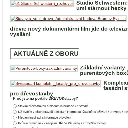
Studio Schwestern:
umí stárnout hezky
dřeva: nový dokumentární film jde do televiz
vysílání
AKTUÁLNĚ Z OBORU
Základní varianty
purenitových box
Komplex
fasádní 
pro dřevostavby
Proč jste na portále DŘEVO&stavby?
Stavím dřevostavbu a hledám informace ke stavbě
Už bydlím v dřevostavbě a hledám informace týkající se užívání / provozu / d
Hledám inspiraci a informace o bydlení
Kvůli informacím k časopisu DŘEVO&stavby / sruby&roubenky