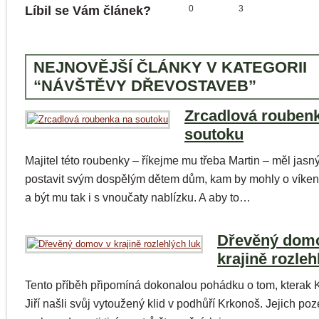
Líbil se Vám článek?
0
3
NEJNOVĚJŠÍ ČLÁNKY V KATEGORII
“NÁVŠTĚVY DŘEVOSTAVEB”
Zrcadlová rouben
soutoku
Majitel této roubenky – říkejme mu třeba Martin – měl jasný 
postavit svým dospělým dětem dům, kam by mohly o víken
a být mu tak i s vnoučaty nablízku. A aby to…
Dřevěný dom
krajině rozleh
Tento příběh připomíná dokonalou pohádku o tom, kterak K
Jiří našli svůj vytoužený klid v podhůří Krkonoš. Jejich po