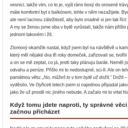
vesnici, takže vím, co to je, vyjít ráno bosý do orosené trávy
máte komfortní byt s balkónem, tohle v něm nezažijete. By
ale není lacinou záležitostí, aby bylo snadné si jen tak říct
A my se ženou jsme oba v bytě vyrůstali, takže nám přišlo 
jednom takovém i žít.
Zlomový okamžik nastal, když jsem byl na návštěvě u kam
který měl nějaké dva tři roky domeček, zařizovali se, tvořili
a on se mě zeptal, co já, jestli taky plánuju barák. Neměl j
odvahu a peníze. Přišlo mi to nedostupné, sci-fi. Ale on te
památnou větu:
„No, můžeš to v tom bytě už dožít."
Dožít –
vyděsilo. Ve čtyřiceti letech jsem si najednou připadal jako
jako že už prostě nic jiného nebude. A začalo mi to vrtat hl
Když tomu jdete naproti, ty správné věc
začnou přicházet