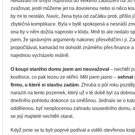
Nedávalo mi smysl hupsnout do velkého zadlužení na 30 l
zvažovat, jestli můžeme jet na dovolenou nebo si něco koup
by mi to nestálo. Navíc, žena byla od začátku proti, přišlo jí
zbytečná komplikace. Byla v bytě spokojená a nesnáší zm
ona by v něm dožila naprosto v klidu. Mně to ale nedalo sp
jsem, že správnými argumenty nakonec přesvědčím i ji. Za
propočítávat, kamarád mi dohodil známého přes finance a 
najednou vycházelo reálně.
O koupi starého domu jsem ani neuvažoval
– nechtěl j
kostlivce, co pak lezou ze skříní. Měl jsem jasno –
sehnat 
firmu, u které si stavbu zadám
. Zhruba o půl roku pozděj
narazili na tento pozemek, který už v té době byl za dobrou
dnešního pohledu dokonce za směšnou. Jednalo se o kata
oddělenou, byť neoplocenou zahradu sousedního domu, o
se její majitelé nechtěli starat.
Když jsme se tu byli poprvé podívat a viděli otevřenou kraj