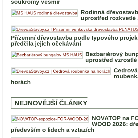
soukromý vesmír
Rodinná dřevostav
uprostřed rozkvetlé
Přízemní dřevostavba podle typového projek
předčila jejich očekávání
Bezbariérový bun
uprostřed vzrostlé
Cedrová
roubenk
horách
NEJNOVĚJŠÍ ČLÁNKY
NOVATOP na F
WOOD 2026: dře
především o lidech a vztazích