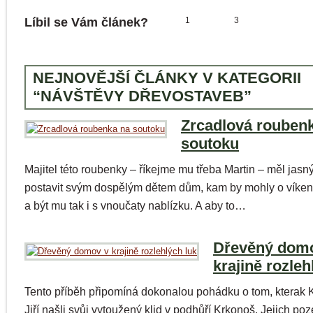
Líbil se Vám článek?
1
3
NEJNOVĚJŠÍ ČLÁNKY V KATEGORII
“NÁVŠTĚVY DŘEVOSTAVEB”
Zrcadlová rouben
soutoku
Majitel této roubenky – říkejme mu třeba Martin – měl jasný 
postavit svým dospělým dětem dům, kam by mohly o víken
a být mu tak i s vnoučaty nablízku. A aby to…
Dřevěný dom
krajině rozleh
Tento příběh připomíná dokonalou pohádku o tom, kterak K
Jiří našli svůj vytoužený klid v podhůří Krkonoš. Jejich po