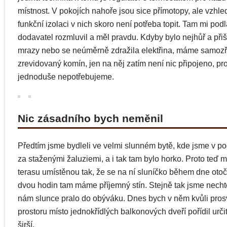
místnost. V pokojích nahoře jsou sice přímotopy, ale vzhl
funkční izolaci v nich skoro není potřeba topit. Tam mi po
dodavatel rozmluvil a měl pravdu. Kdyby bylo nejhůř a přiš
mrazy nebo se neúměrně zdražila elektřina, máme samoz
zrevidovaný komín, jen na něj zatím není nic připojeno, pro
jednoduše nepotřebujeme.
Nic zásadního bych neměnil
Předtím jsme bydleli ve velmi slunném bytě, kde jsme v pod
za staženými žaluziemi, a i tak tam bylo horko. Proto teď
terasu umístěnou tak, že se na ní sluníčko během dne otoč
dvou hodin tam máme příjemný stín. Stejně tak jsme nechtě
nám slunce pralo do obýváku. Dnes bych v něm kvůli prosv
prostoru místo jednokřídlých balkonových dveří pořídil urči
širší.