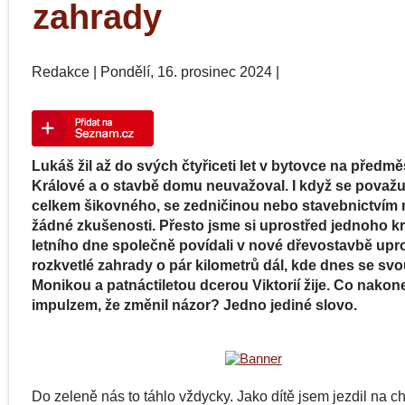
zahrady
Redakce
|
Pondělí, 16. prosinec 2024
|
Lukáš žil až do svých čtyřiceti let v bytovce na předmě
Králové a o stavbě domu neuvažoval. I když se považu
celkem šikovného, se zedničinou nebo stavebnictvím
žádné zkušenosti. Přesto jsme si uprostřed jednoho 
letního dne společně povídali v nové dřevostavbě upr
rozkvetlé zahrady o pár kilometrů dál, kde dnes se sv
Monikou a patnáctiletou dcerou Viktorií žije. Co nakon
impulzem, že změnil názor? Jedno jediné slovo.
Do zeleně nás to táhlo vždycky. Jako dítě jsem jezdil na c