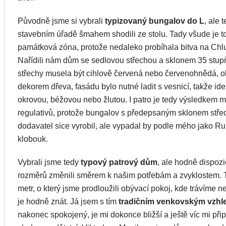
Původně jsme si vybrali
typizovaný bungalov do L
, ale 
stavebním úřadě šmahem shodili ze stolu. Tady všude je to
památková zóna, protože nedaleko probíhala bitva na Chl
Nařídili nám dům se sedlovou střechou a sklonem 35 stup
střechy musela být cihlově červená nebo červenohnědá, o
dekorem dřeva, fasádu bylo nutné ladit s vesnicí, takže id
okrovou, béžovou nebo žlutou. I patro je tedy výsledkem m
regulativů, protože bungalov s předepsaným sklonem stř
dodavatel sice vyrobil, ale vypadal by podle mého jako R
klobouk.
Vybrali jsme tedy
typový patrový dům
, ale hodně dispozi
rozměrů změnili směrem k našim potřebám a zvyklostem. 
metr, o který jsme prodloužili obývací pokoj, kde trávíme ne
je hodně znát. Já jsem s tím
tradičním venkovským vzh
nakonec spokojený, je mi dokonce bližší a ještě víc mi př