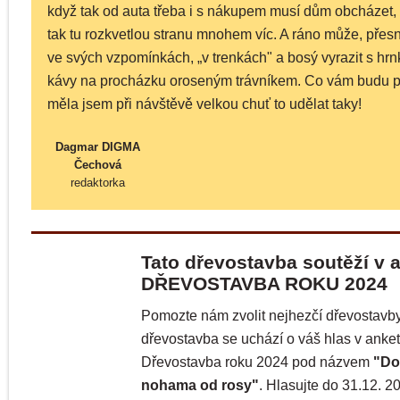
když tak od auta třeba i s nákupem musí dům obcházet, u
tak tu rozkvetlou stranu mnohem víc. A ráno může, přes
ve svých vzpomínkách, „v trenkách" a bosý vyrazit s hr
kávy na procházku oroseným trávníkem. Co vám budu p
měla jsem při návštěvě velkou chuť to udělat taky!
Dagmar DIGMA
Čechová
redaktorka
Tato dřevostavba soutěží v 
DŘEVOSTAVBA ROKU 2024
Pomozte nám zvolit nejhezčí dřevostavby
dřevostavba se uchází o váš hlas v anke
Dřevostavba roku 2024 pod názvem
"Dož
nohama od rosy"
. Hlasujte do 31.12. 2