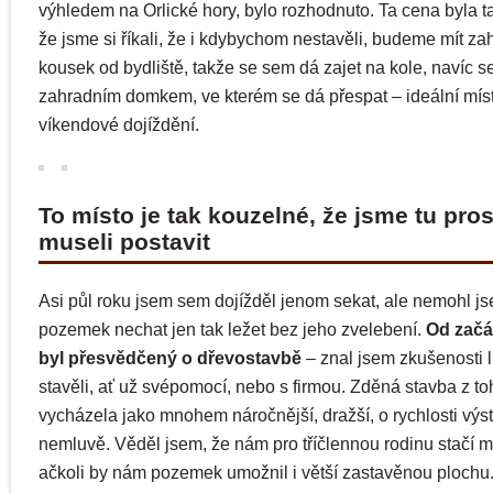
výhledem na Orlické hory, bylo rozhodnuto. Ta cena byla t
že jsme si říkali, že i kdybychom nestavěli, budeme mít za
kousek od bydliště, takže se sem dá zajet na kole, navíc s
zahradním domkem, ve kterém se dá přespat – ideální mís
víkendové dojíždění.
To místo je tak kouzelné, že jsme tu pros
museli postavit
Asi půl roku jsem sem dojížděl jenom sekat, ale nemohl j
pozemek nechat jen tak ležet bez jeho zvelebení.
Od začá
byl přesvědčený o dřevostavbě
– znal jsem zkušenosti li
stavěli, ať už svépomocí, nebo s firmou. Zděná stavba z to
vycházela jako mnohem náročnější, dražší, o rychlosti výs
nemluvě. Věděl jsem, že nám pro tříčlennou rodinu stačí 
ačkoli by nám pozemek umožnil i větší zastavěnou plochu