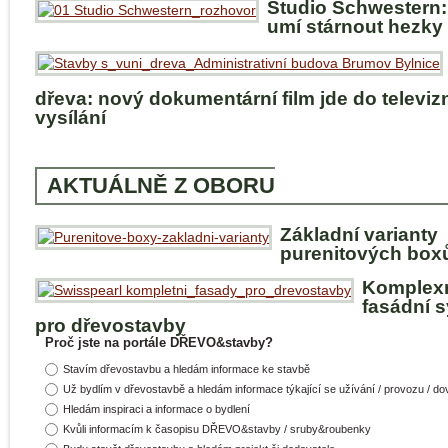
Studio Schwestern:
umí stárnout hezky
dřeva: nový dokumentární film jde do televiz
vysílání
AKTUÁLNĚ Z OBORU
Základní varianty
purenitových box
Komplex
fasádní 
pro dřevostavby
Proč jste na portále DŘEVO&stavby?
Stavím dřevostavbu a hledám informace ke stavbě
Už bydlím v dřevostavbě a hledám informace týkající se užívání / provozu / d
Hledám inspiraci a informace o bydlení
Kvůli informacím k časopisu DŘEVO&stavby / sruby&roubenky