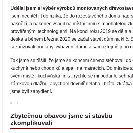
Udělal jsem si výběr výrobců montovaných dřevostav
jsem nechtěl jít do rizika, že do rozestavěného domu napr
nasněží, a nakonec vsadil na místní firmu s mnohaletou zk
prověřenými technologiemi. Na konci roku 2019 se dělala
deska a během března 2020 se začal stavět dům na klíč. 
si zařizovali podlahy, vybavení domu a samozřejmě jeho ok
Tak jsme se těšili, že jsme se koncem června stěhovali d
kuchyně nebo chodníků a spali na matracích. Do měsíce a
svém místě i kuchyňská linka, rychle se mi podařilo sehnat
zámkovou dlažbu, abychom dovnitř netahali bláto, zkrátka 
jsme byli zabydlení.
Zbytečnou obavou jsme si stavbu
zkomplikovali