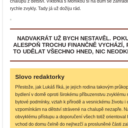
chalupu z dětství. Viktorka s Monikou si na dům se zahrad
rychle zvykly. Tady já už dožiju rád.
NADVAKRÁT UŽ BYCH NESTAVĚL. POK
ALESPOŇ TROCHU FINANČNĚ VYCHÁZÍ, 
TO UDĚLAT VŠECHNO HNED, NIC NEODK
Slovo redaktorky
Přestože, jak Lukáš říká, je jejich rodina takovým průk
bydlení v domě oproti širokému příbuzenstvu zvyklému 
bytové podmínky, vztah k přírodě a vesnickému životu i 
vzpomínkám na dětství strávené na chalupě nezapře. N
obvyklému přístupu a doporučení všech totiž orientoval 
vchod do domu čelně do nejhezčí a prosluněné části zah