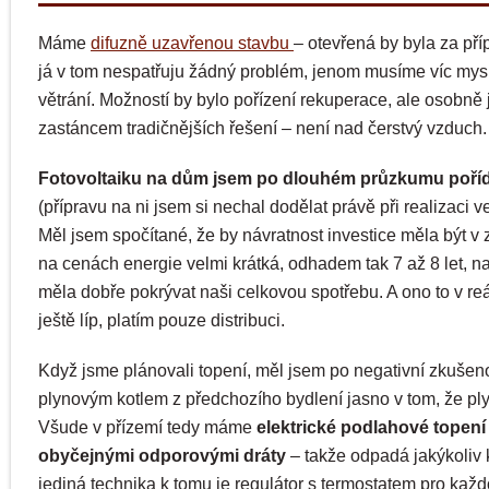
Máme
difuzně uzavřenou stavbu
– otevřená by byla za příp
já v tom nespatřuju žádný problém, jenom musíme víc mys
větrání. Možností by bylo pořízení rekuperace, ale osobně
zastáncem tradičnějších řešení – není nad čerstvý vzduch.
Fotovoltaiku na dům jsem po dlouhém průzkumu pořídi
(přípravu na ni jsem si nechal dodělat právě při realizaci v
Měl jsem spočítané, že by návratnost investice měla být v z
na cenách energie velmi krátká, odhadem tak 7 až 8 let, n
měla dobře pokrývat naši celkovou spotřebu. A ono to v re
ještě líp, platím pouze distribuci.
Když jsme plánovali topení, měl jsem po negativní zkušeno
plynovým kotlem z předchozího bydlení jasno v tom, že ply
Všude v přízemí tedy máme
elektrické podlahové topení
obyčejnými odporovými dráty
– takže odpadá jakýkoliv 
jediná technika k tomu je regulátor s termostatem pro kaž