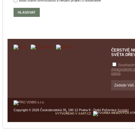
Budu stavět dřevostavbu a hledám projekt či dodavatele
ČERSTVÉ N
SVĚTA DŘE
Souhlasím
zpracováním 
údajů
.
Copyright © 2026 Českobrodská 35, 190 12 Praha 9 - Dolní Počernice
Kontakt
VYTVOŘENO V XART.CZ