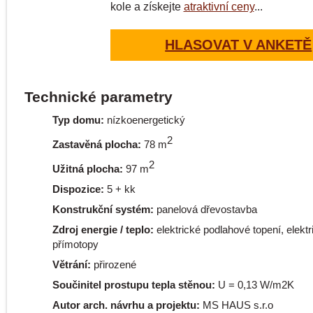
kole a získejte
atraktivní ceny
...
HLASOVAT V ANKETĚ
Technické parametry
Typ domu:
nízkoenergetický
2
Zastavěná plocha:
78 m
2
Užitná plocha:
97 m
Dispozice:
5 + kk
Konstrukční systém:
panelová dřevostavba
Zdroj energie / teplo:
elektrické podlahové topení, elektr
přímotopy
Větrání:
přirozené
Součinitel prostupu tepla stěnou:
U = 0,13 W/m2K
Autor arch. návrhu a projektu:
MS HAUS s.r.o