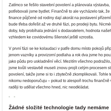
Zatímco se řešilo stavební povolení a plánovala výstavba,
potřebovali jsme bydlet. Finančně to ale vycházelo tak, že
finance půjčené od rodiny dají akorát na postavení přízemí
bude třeba dořešit až ve druhé fázi, po prodeji bytu. Nic
doby, kdy probíhala jednání s dodavatelem, hodnota naše
vzhledem ke covidovému šílenství ještě vzrostla.
V první fázi se ke kolaudaci v patře domu místo pokojů přip
jenom vazníky a provizorní podlaha a rok dva jsme ho použ
jako půdu pro uskladnění věcí. Mezitím všechno podražilo,
jsme kvůli vestavbě museli znovu projít celým procesem s
povolení, takže jsme si to i zbytečně zkomplikovali. Tohle 
nikomu nedoporučuju – pokud to alespoň trochu finančně 
raději to udělat všechno hned, nic neodkládat.
Žádné složité technologie tady nemáme