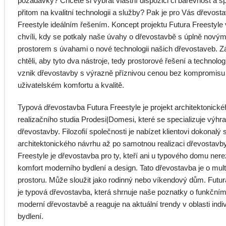
požadavky? Chcete si vybrat vlastní dispozici či barevnost a s
přitom na kvalitní technologii a služby? Pak je pro Vás dřevost
Freestyle ideálním řešením. Koncept projektu Futura Freestyle 
chvíli, kdy se potkaly naše úvahy o dřevostavbě s úplně nový
prostorem s úvahami o nové technologii našich dřevostaveb. 
chtěli, aby tyto dva nástroje, tedy prostorové řešení a technolo
vznik dřevostavby s výrazně příznivou cenou bez kompromisu
uživatelském komfortu a kvalitě.
Typová dřevostavba Futura Freestyle je projekt architektonické
realizačního studia Prodesi|Domesi, které se specializuje výhr
dřevostavby. Filozofií společnosti je nabízet klientovi dokonalý 
architektonického návrhu až po samotnou realizaci dřevostavby
Freestyle je dřevostavba pro ty, kteří ani u typového domu nere
komfort moderního bydlení a design. Tato dřevostavba je o mul
prostoru. Může sloužit jako rodinný nebo víkendový dům. Futur
je typová dřevostavba, která shrnuje naše poznatky o funkčním
moderní dřevostavbě a reaguje na aktuální trendy v oblasti indi
bydlení.