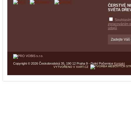
ČERSTVÉ N
SVĚTA DŘE
Souhlasím
zpracováním 
údajů
.
Copyright © 2026 Českobrodská 35, 190 12 Praha 9 - Dolní Počernice
Kontakt
VYTVOŘENO V XART.CZ