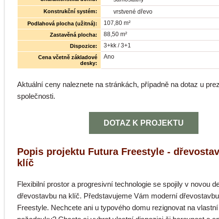
Konstrukční systém:
vrstvené dřevo
107,80 m²
Podlahová plocha (užitná):
88,50 m²
Zastavěná plocha:
3+kk / 3+1
Dispozice:
Ano
Cena včetně základové
desky:
Aktuální ceny naleznete na stránkách, případně na dotaz u pr
společnosti.
DOTAZ K PROJEKTU
Popis projektu Futura Freestyle - dřevosta
klíč
Flexibilní prostor a progresivní technologie se spojily v novou 
dřevostavbu na klíč. Představujeme Vám moderní dřevostavbu
Freestyle. Nechcete ani u typového domu rezignovat na vlastní