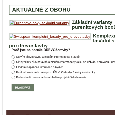
AKTUÁLNĚ Z OBORU
Základní varianty
purenitových box
Komplex
fasádní 
pro dřevostavby
Proč jste na portále DŘEVO&stavby?
Stavím dřevostavbu a hledám informace ke stavbě
Už bydlím v dřevostavbě a hledám informace týkající se užívání / provozu / d
Hledám inspiraci a informace o bydlení
Kvůli informacím k časopisu DŘEVO&stavby / sruby&roubenky
Budu stavět dřevostavbu a hledám projekt či dodavatele