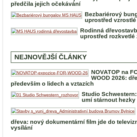
předčila jejich očekávání
Bezbariérový bun
uprostřed vzrostlé
Rodinná dřevostav
uprostřed rozkvetlé
NEJNOVĚJŠÍ ČLÁNKY
NOVATOP na F
WOOD 2026: dře
především o lidech a vztazích
Studio Schwestern:
umí stárnout hezky
dřeva: nový dokumentární film jde do televiz
vysílání