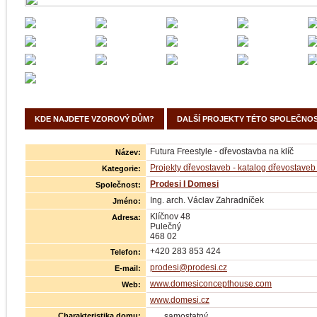
KDE NAJDETE VZOROVÝ DŮM?
DALŠÍ PROJEKTY TÉTO SPOLEČNOS
Futura Freestyle - dřevostavba na klíč
Název:
Projekty dřevostaveb - katalog dřevostaveb 
Kategorie:
Prodesi I Domesi
Společnost:
Ing. arch. Václav Zahradníček
Jméno:
Klíčnov 48
Adresa:
Pulečný
468 02
+420 283 853 424
Telefon:
prodesi@prodesi.cz
E-mail:
www.domesiconcepthouse.com
Web:
www.domesi.cz
Charakteristika domu:
samostatný