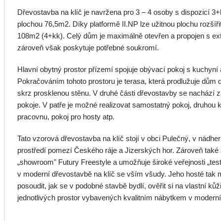
Dřevostavba na klíč je navržena pro 3 – 4 osoby s dispozicí 3+
plochou 76,5m2. Díky platformě II.NP lze užitnou plochu rozšíři
108m2 (4+kk). Celý dům je maximálně otevřen a propojen s ex
zároveň však poskytuje potřebné soukromí.
Hlavní obytný prostor přízemí spojuje obývací pokoj s kuchyní a
Pokračováním tohoto prostoru je terasa, která prodlužuje dům 
skrz prosklenou stěnu. V druhé části dřevostavby se nachází 
pokoje. V patře je možné realizovat samostatný pokoj, druhou 
pracovnu, pokoj pro hosty atp.
Tato vzorová dřevostavba na klíč stojí v obci Pulečný, v nádh
prostředí pomezí Českého ráje a Jizerských hor. Zároveň také 
„showroom" Futury Freestyle a umožňuje široké veřejnosti „test
v moderní dřevostavbě na klíč se vším všudy. Jeho hosté tak
posoudit, jak se v podobné stavbě bydlí, ověřit si na vlastní kůž
jednotlivých prostor vybavených kvalitním nábytkem v modern