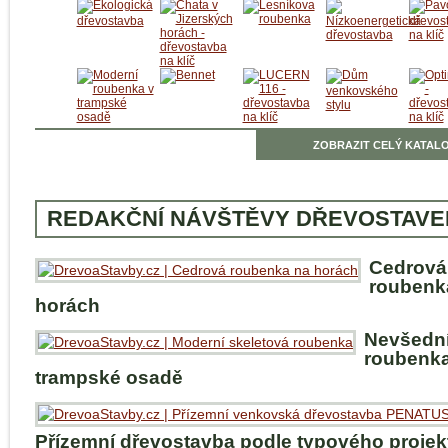
ZOBRAZIT CELÝ KATALO
REDAKČNÍ NÁVŠTĚVY DŘEVOSTAVE
Cedrová
roubenk
horách
Nevšedn
roubenka
trampské osadě
Přízemní dřevostavba podle typového projek