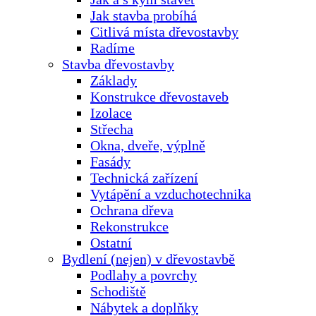
Jak stavba probíhá
Citlivá místa dřevostavby
Radíme
Stavba dřevostavby
Základy
Konstrukce dřevostaveb
Izolace
Střecha
Okna, dveře, výplně
Fasády
Technická zařízení
Vytápění a vzduchotechnika
Ochrana dřeva
Rekonstrukce
Ostatní
Bydlení (nejen) v dřevostavbě
Podlahy a povrchy
Schodiště
Nábytek a doplňky