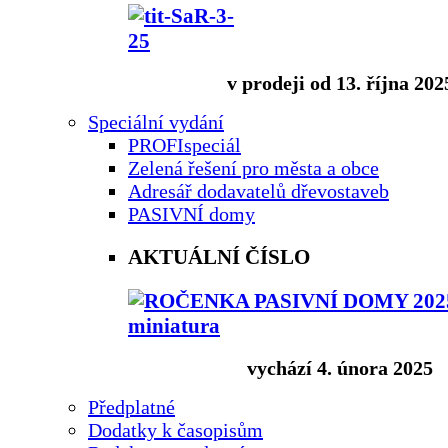
v prodeji od 13. října 202
Speciální vydání
PROFIspeciál
Zelená řešení pro města a obce
Adresář dodavatelů dřevostaveb
PASIVNÍ domy
AKTUÁLNÍ ČÍSLO
vychází 4. února 2025
Předplatné
Dodatky k časopisům