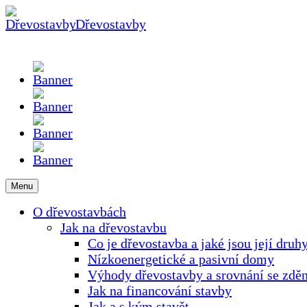
Dřevostavby
Menu
O dřevostavbách
Jak na dřevostavbu
Co je dřevostavba a jaké jsou její druh
Nízkoenergetické a pasivní domy
Výhody dřevostavby a srovnání se z
Jak na financování stavby
Jak a s kým stavět