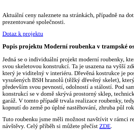
Aktuální ceny naleznete na stránkách, případně na dot
prezentované společnosti.
Dotaz k projektu
Popis projektu Moderní roubenka v trampské o
Jedná se o individuální projekt moderní roubenky, kte
svou skeletovou konstrukcí. Ta je usazena na vyšší zd
který je viditelný v interiéru. Dřevěná kostrukce je po
vysušených BSH hranolů (těžký dřevěný skelet), kter
především svou pevností, odolností a stálostí. Pod s
konstrukcí se v domě skrývá prostorný sklep, technic
garáž. V tomto případě trvala realizace roubenky, ted
kopnutí do země po úplné nastěhování, zhruba půl rok
Tuto roubenku jsme měli možnost navštívit v rámci r
návštěvy. Celý příběh si můžete přečíst
ZDE
.