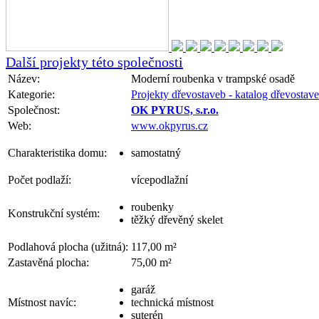
Další projekty této společnosti
Název:
Moderní roubenka v trampské osadě
Kategorie:
Projekty dřevostaveb - katalog dřevostave
Společnost:
OK PYRUS, s.r.o.
Web:
www.okpyrus.cz
Charakteristika domu:
samostatný
Počet podlaží:
vícepodlažní
roubenky
Konstrukční systém:
těžký dřevěný skelet
Podlahová plocha (užitná):
117,00 m²
Zastavěná plocha:
75,00 m²
garáž
Místnost navíc:
technická místnost
suterén