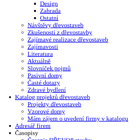
Design
Zahrada
Ostatní
Návštěvy dřevostaveb
Zkušenosti z dřevostavby
Zajímavé realizace dřevostaveb
Zajímavosti
Literatura
Aktuálně
Slovníček pojmů
Pasivní domy
Časté dotazy
Zdravé bydlení
Katalog projektů dřevostaveb
Projekty dřevostaveb
Vzorové domy
Mám zájem o uvedení firmy v katalogu
Adresář firem
Časopisy