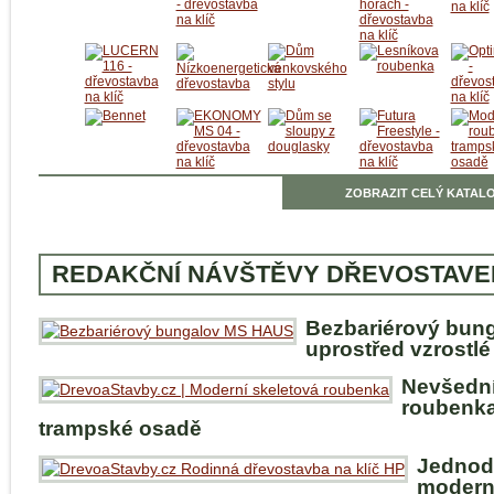
ZOBRAZIT CELÝ KATALO
REDAKČNÍ NÁVŠTĚVY DŘEVOSTAVE
Bezbariérový bun
uprostřed vzrostlé
Nevšedn
roubenka
trampské osadě
Jednod
modern