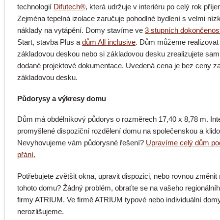
technologií
Difutech®
, která udržuje v interiéru po celý rok příj
Zejména tepelná izolace zaručuje pohodlné bydlení s velmi níz
náklady na vytápění. Domy stavíme ve
3 stupních dokončenost
Start, stavba Plus a
dům All inclusive
. Dům můžeme realizovat
základovou deskou nebo si základovou desku zrealizujete sam
dodané projektové dokumentace. Uvedená cena je bez ceny z
základovou desku.
Půdorysy a výkresy domu
Dům má obdélníkový půdorys o rozměrech 17,40 x 8,78 m. Int
promyšlené dispoziční rozdělení domu na společenskou a klido
Nevyhovujeme vám půdorysné řešení?
Upravíme celý dům po
přání.
Potřebujete zvětšit okna, upravit dispozici, nebo rovnou změni
tohoto domu? Žádný problém, obraťte se na vašeho regionální
firmy ATRIUM. Ve firmě ATRIUM typové nebo individuální dom
nerozlišujeme.