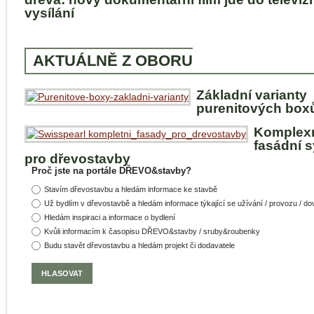
vysílání
AKTUÁLNĚ Z OBORU
Základní varianty
purenitových box
Komplex
fasádní 
pro dřevostavby
Proč jste na portále DŘEVO&stavby?
Stavím dřevostavbu a hledám informace ke stavbě
Už bydlím v dřevostavbě a hledám informace týkající se užívání / provozu / d
Hledám inspiraci a informace o bydlení
Kvůli informacím k časopisu DŘEVO&stavby / sruby&roubenky
Budu stavět dřevostavbu a hledám projekt či dodavatele