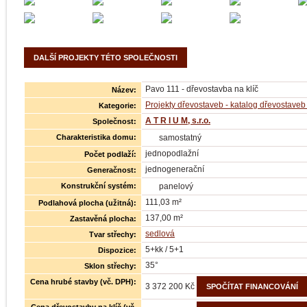
DALŠÍ PROJEKTY TÉTO SPOLEČNOSTI
Pavo 111 - dřevostavba na klíč
Název:
Projekty dřevostaveb - katalog dřevostaveb 
Kategorie:
A T R I U M, s.r.o.
Společnost:
Charakteristika domu:
samostatný
jednopodlažní
Počet podlaží:
jednogenerační
Generačnost:
Konstrukční systém:
panelový
111,03 m²
Podlahová plocha (užitná):
137,00 m²
Zastavěná plocha:
sedlová
Tvar střechy:
5+kk / 5+1
Dispozice:
35°
Sklon střechy:
Cena hrubé stavby (vč. DPH):
3 372 200 Kč
SPOČÍTAT FINANCOVÁNÍ