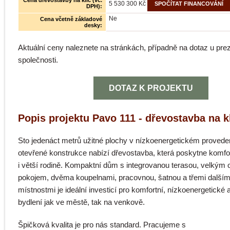
Cena dřevostavby na klíč (vč.
5 530 300 Kč
SPOČÍTAT FINANCOVÁNÍ
DPH):
Ne
Cena včetně základové
desky:
Aktuální ceny naleznete na stránkách, případně na dotaz u pr
společnosti.
DOTAZ K PROJEKTU
Popis projektu Pavo 111 - dřevostavba na k
Sto jedenáct metrů užitné plochy v nízkoenergetickém provede
otevřené konstrukce nabízí dřevostavba, která poskytne komfor
i větší rodině. Kompaktní dům s integrovanou terasou, velkým
pokojem, dvěma koupelnami, pracovnou, šatnou a třemi dalším
místnostmi je ideální investicí pro komfortní, nízkoenergetické 
bydlení jak ve městě, tak na venkově.
Špičková kvalita je pro nás standard. Pracujeme s