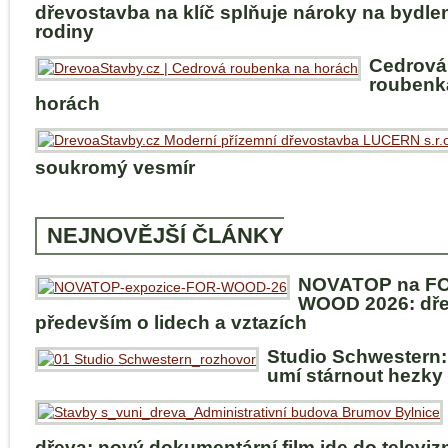
dřevostavba na klíč splňuje nároky na bydle
rodiny
Cedrová
roubenk
horách
soukromý vesmír
NEJNOVĚJŠÍ ČLÁNKY
NOVATOP na F
WOOD 2026: dře
především o lidech a vztazích
Studio Schwestern:
umí stárnout hezky
dřeva: nový dokumentární film jde do televiz