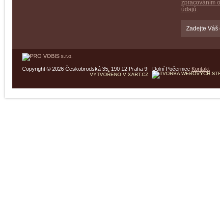
zpracováním 
údajů
.
Copyright © 2026 Českobrodská 35, 190 12 Praha 9 - Dolní Počernice
Kontakt
VYTVOŘENO V XART.CZ