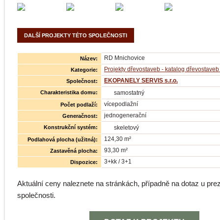
DALŠÍ PROJEKTY TÉTO SPOLEČNOSTI
RD Mnichovice
Název:
Projekty dřevostaveb - katalog dřevostaveb 
Kategorie:
EKOPANELY SERVIS s.r.o.
Společnost:
Charakteristika domu:
samostatný
vícepodlažní
Počet podlaží:
jednogenerační
Generačnost:
Konstrukční systém:
skeletový
124,30 m²
Podlahová plocha (užitná):
93,30 m²
Zastavěná plocha:
3+kk / 3+1
Dispozice:
Aktuální ceny naleznete na stránkách, případně na dotaz u pr
společnosti.