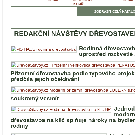
ZOBRAZIT CELÝ KATALO
REDAKČNÍ NÁVŠTĚVY DŘEVOSTAVE
Rodinná dřevostav
uprostřed rozkvetlé
Přízemní dřevostavba podle typového projek
předčila jejich očekávání
soukromý vesmír
Jednod
modern
dřevostavba na klíč splňuje nároky na bydle
rodiny