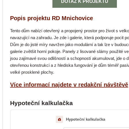
DOTAZ K PROJEKTU
Popis projektu RD Mnichovice
Tento dům nabízí otevřený a propojený prostor pro život s velk
navazující na zahradu. Je zde i galerie, která podporuje pocit pos
Dům je do jisté míry navržen jako modulární a tak lze v budouc
galerie zvětšit horní pokoje. Panely z lisované slámy použité v
jsou zajímavé svou odlišností a schopností akumulovat, jde o d
otevřenou konstrukci a z hlediska fungování je dům téměř pasiv
velké prosklené plochy.
Více informací najdete v redakční návštěvě
Hypoteční kalkulačka