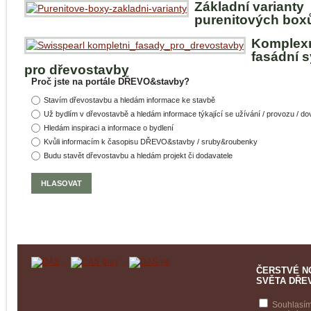
Základní varianty
purenitových box
Komplex
fasádní 
pro dřevostavby
Proč jste na portále DŘEVO&stavby?
Stavím dřevostavbu a hledám informace ke stavbě
Už bydlím v dřevostavbě a hledám informace týkající se užívání / provozu / d
Hledám inspiraci a informace o bydlení
Kvůli informacím k časopisu DŘEVO&stavby / sruby&roubenky
Budu stavět dřevostavbu a hledám projekt či dodavatele
ČERSTVÉ N
SVĚTA DŘE
Souhlasím