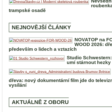
Nevšedn
roubenka
trampské osadě
NEJNOVĚJŠÍ ČLÁNKY
NOVATOP na F
WOOD 2026: dře
především o lidech a vztazích
Studio Schwestern:
umí stárnout hezky
dřeva: nový dokumentární film jde do televiz
vysílání
AKTUÁLNĚ Z OBORU