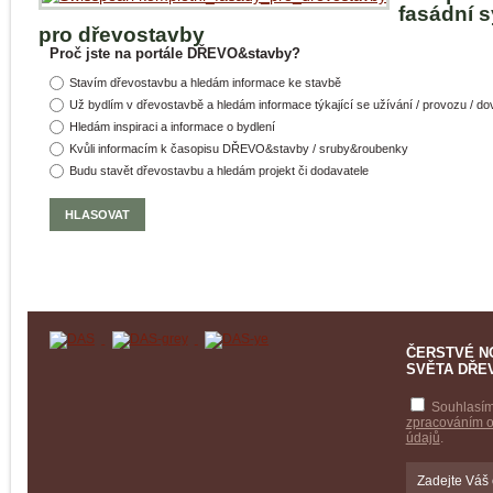
fasádní 
pro dřevostavby
Proč jste na portále DŘEVO&stavby?
Stavím dřevostavbu a hledám informace ke stavbě
Už bydlím v dřevostavbě a hledám informace týkající se užívání / provozu / d
Hledám inspiraci a informace o bydlení
Kvůli informacím k časopisu DŘEVO&stavby / sruby&roubenky
Budu stavět dřevostavbu a hledám projekt či dodavatele
ČERSTVÉ N
SVĚTA DŘE
Souhlasím
zpracováním 
údajů
.