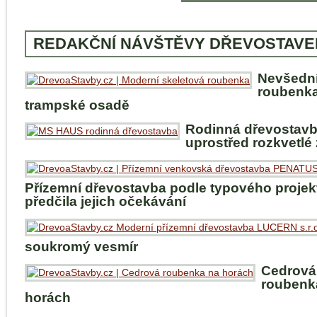
REDAKČNÍ NÁVŠTĚVY DŘEVOSTAVE
Nevšedn
roubenka
trampské osadě
Rodinná dřevostav
uprostřed rozkvetlé
Přízemní dřevostavba podle typového projek
předčila jejich očekávání
soukromý vesmír
Cedrová
roubenk
horách