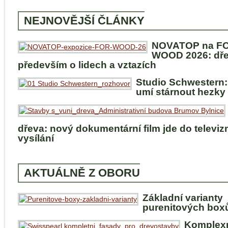
NEJNOVĚJŠÍ ČLÁNKY
NOVATOP na F
WOOD 2026: dře
především o lidech a vztazích
Studio Schwestern:
umí stárnout hezky
dřeva: nový dokumentární film jde do televiz
vysílání
AKTUÁLNĚ Z OBORU
Základní varianty
purenitových box
Komplex