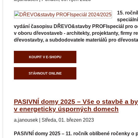
15. roční
speciáln
vydání časopisu DŘEVO&stavby PROFIspeciál pro o
v oboru dřevostaveb - architekty, projektanty, firmy rea
dřevostavby, a subdodovatele materiálů pro dřevost
KOUPIT V E-SHOPU
STÁHNOUT ONLINE
PASIVNÍ domy 2025 – Vše o stavbě a by
v energeticky úsporných domech
a.janousek
|
Středa, 01. březen 2023
PASIVNÍ domy 2025 – 11. ročník oblíbené ročenky o 