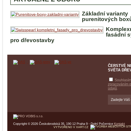
Základní varianty
purenitových box
Komplex
fasádní 
pro dřevostavby
ČERSTVÉ N
SVĚTA DŘE
Souhlasím
zpracováním 
údajů
.
Copyright © 2026 Českobrodská 35, 190 12 Praha 9 - Dolní Počernice
Kontakt
VYTVOŘENO V XART.CZ