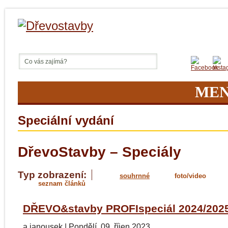
ME
Speciální vydání
DřevoStavby – Speciály
Typ zobrazení:
souhrnné
foto/video
seznam článků
DŘEVO&stavby PROFIspeciál 2024/202
a.janousek
|
Pondělí, 09. říjen 2023