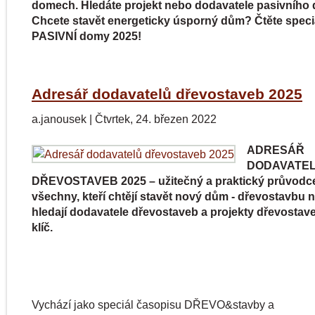
domech. Hledáte projekt nebo dodavatele pasivníh
Chcete stavět energeticky úsporný dům? Čtěte speci
PASIVNÍ domy 2025!
Adresář dodavatelů dřevostaveb 2025
a.janousek
|
Čtvrtek, 24. březen 2022
ADRESÁŘ
DODAVATE
DŘEVOSTAVEB 2025 – užitečný a praktický průvodc
všechny, kteří chtějí stavět nový dům - dřevostavbu na
hledají dodavatele dřevostaveb a projekty dřevostav
klíč.
Vychází jako speciál časopisu DŘEVO&stavby a