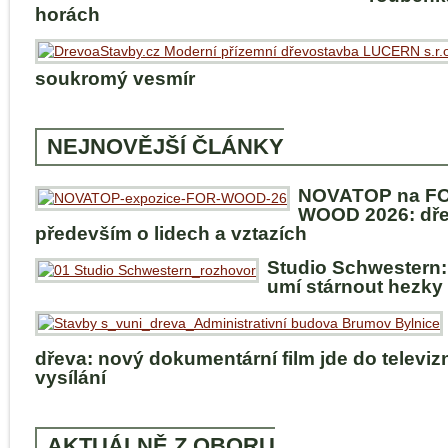
horách
soukromý vesmír
NEJNOVĚJŠÍ ČLÁNKY
NOVATOP na F
WOOD 2026: dře
především o lidech a vztazích
Studio Schwestern:
umí stárnout hezky
dřeva: nový dokumentární film jde do televiz
vysílání
AKTUÁLNĚ Z OBORU