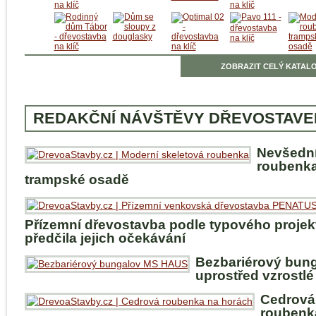
ZOBRAZIT CELÝ KATALO
REDAKČNÍ NÁVŠTĚVY DŘEVOSTAVE
Nevšedn
roubenka
trampské osadě
Přízemní dřevostavba podle typového projek
předčila jejich očekávání
Bezbariérový bun
uprostřed vzrostlé
Cedrová
roubenk