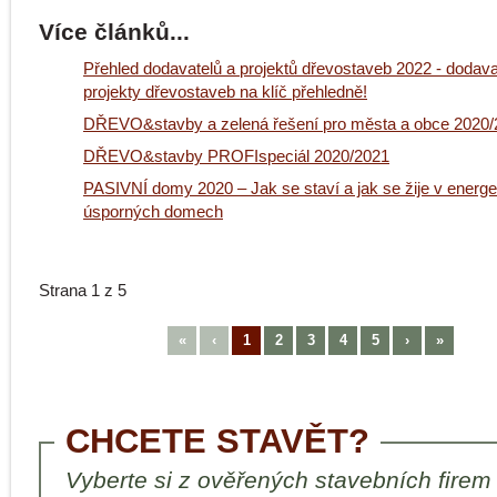
Více článků...
Přehled dodavatelů a projektů dřevostaveb 2022 - dodava
projekty dřevostaveb na klíč přehledně!
DŘEVO&stavby a zelená řešení pro města a obce 2020/
DŘEVO&stavby PROFIspeciál 2020/2021
PASIVNÍ domy 2020 – Jak se staví a jak se žije v energe
úsporných domech
Strana 1 z 5
«
‹
1
2
3
4
5
›
»
CHCETE STAVĚT?
Vyberte si z ověřených stavebních firem