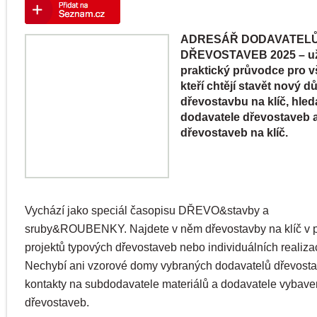
ADRESÁŘ DODAVATEL
DŘEVOSTAVEB 2025 – už
praktický průvodce pro v
kteří chtějí stavět nový d
dřevostavbu na klíč, hleda
dodavatele dřevostaveb a
dřevostaveb na klíč.
Vychází jako speciál časopisu DŘEVO&stavby a
sruby&ROUBENKY. Najdete v něm dřevostavby na klíč v
projektů typových dřevostaveb nebo individuálních realizací
Nechybí ani vzorové domy vybraných dodavatelů dřevosta
kontakty na subdodavatele materiálů a dodavatele vybave
dřevostaveb.