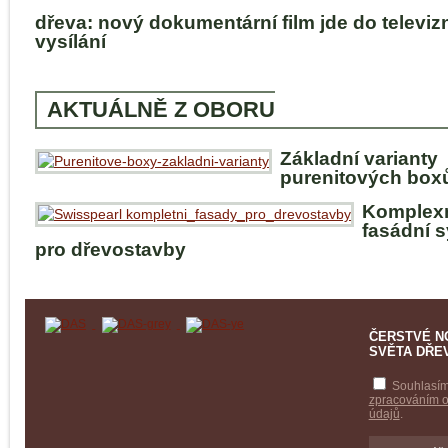
dřeva: nový dokumentární film jde do televiz
vysílání
AKTUÁLNĚ Z OBORU
Základní varianty
purenitových box
Komplex
fasádní 
pro dřevostavby
ČERSTVÉ N
SVĚTA DŘE
Souhlasím
zpracováním 
údajů
.