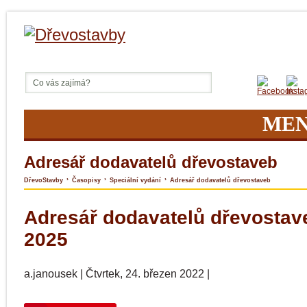
ME
Adresář dodavatelů dřevostaveb
›
›
›
DřevoStavby
Časopisy
Speciální vydání
Adresář dodavatelů dřevostaveb
Adresář dodavatelů dřevostav
2025
a.janousek
|
Čtvrtek, 24. březen 2022
|