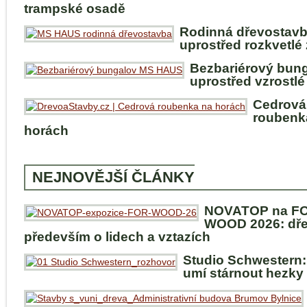
trampské osadě
Rodinná dřevostav
uprostřed rozkvetlé
Bezbariérový bun
uprostřed vzrostlé
Cedrová
roubenk
horách
NEJNOVĚJŠÍ ČLÁNKY
NOVATOP na F
WOOD 2026: dře
především o lidech a vztazích
Studio Schwestern:
umí stárnout hezky