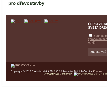
pro dřevostavby
ČERSTVÉ N
SVĚTA DŘE
Souhlasím
zpracováním 
údajů
.
Copyright © 2026 Českobrodská 35, 190 12 Praha 9 - Dolní Počernice
Kontakt
VYTVOŘENO V XART.CZ