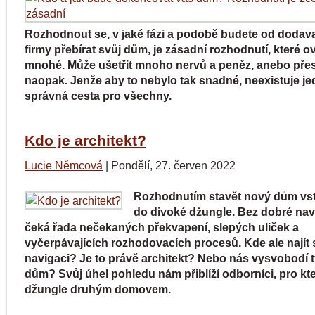
Rozhodnout se, v jaké fázi a podobě budete od dodav
firmy přebírat svůj dům, je zásadní rozhodnutí, které ov
mnohé. Může ušetřit mnoho nervů a peněz, anebo pře
naopak. Jenže aby to nebylo tak snadné, neexistuje j
správná cesta pro všechny.
Kdo je architekt?
Lucie Němcová
|
Pondělí, 27. červen 2022
Rozhodnutím stavět nový dům vs
do divoké džungle. Bez dobré nav
čeká řada nečekaných překvapení, slepých uliček a
vyčerpávajících rozhodovacích procesů. Kde ale najít
navigaci? Je to právě architekt? Nebo nás vysvobodí 
dům? Svůj úhel pohledu nám přiblíží odborníci, pro kter
džungle druhým domovem.