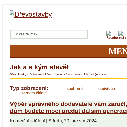
ME
Jak a s kým stavět
›
›
›
DřevoStavby
O dřevostavbách
Jak na dřevostavbu
Jak a s kým stavět
Typ zobrazení:
souhrnné
foto/video
seznam článků
Výběr správného dodavatele vám zaručí,
dům budete moci předat dalším generac
Komerční sdělení
|
Středa, 20. březen 2024