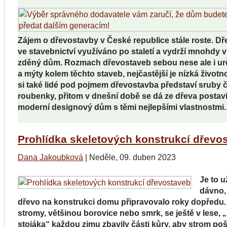
Zájem o dřevostavby v České republice stále roste. Dře
ve stavebnictví využíváno po staletí a vydrží mnohdy v
zděný dům. Rozmach dřevostaveb sebou nese ale i ur
a mýty kolem těchto staveb, nejčastější je nízká životn
si také lidé pod pojmem dřevostavba představí sruby č
roubenky, přitom v dnešní době se dá ze dřeva postavit
moderní designový dům s těmi nejlepšími vlastnostmi.
Prohlídka skeletových konstrukcí dřevo
Dana Jakoubková
|
Neděle, 09. duben 2023
Je to 
dávno,
dřevo na konstrukci domu připravovalo roky dopředu
stromy, většinou borovice nebo smrk, se ještě v lese, 
stojáka“ každou zimu zbavily části kůry, aby strom p