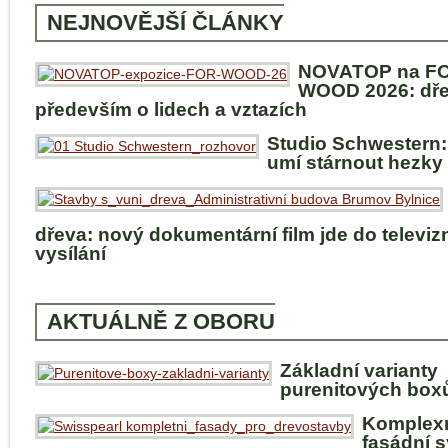
NEJNOVĚJŠÍ ČLÁNKY
NOVATOP na F
WOOD 2026: dře
především o lidech a vztazích
Studio Schwestern:
umí stárnout hezky
dřeva: nový dokumentární film jde do televiz
vysílání
AKTUÁLNĚ Z OBORU
Základní varianty
purenitových box
Komplex
fasádní 