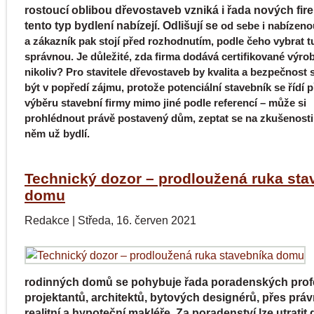
rostoucí oblibou dřevostaveb vzniká i řada nových fire
tento typ bydlení nabízejí. Odlišují se
od sebe i nabízenou
a zákazník pak stojí před rozhodnutím, podle čeho vybrat t
správnou.
Je důležité, zda firma dodává certifikované výrob
nikoliv? Pro stavitele dřevostaveb by kvalita
a bezpečnost 
být v popředí zájmu, protože potenciální stavebník se řídí p
výběru
stavební firmy mimo jiné podle referencí – může si
prohlédnout právě postavený dům, zeptat se na
zkušenosti l
něm už bydlí.
Technický dozor – prodloužená ruka sta
domu
Redakce
|
Středa, 16. červen 2021
rodinných domů se pohybuje řada poradenských prof
projektantů, architektů, bytových designérů, přes práv
realitní a hypoteční makléře. Za poradenství lze utratit 