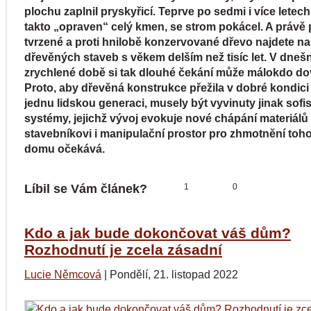
plochu zaplnil pryskyřicí. Teprve po sedmi i více letech
takto „opraven“ celý kmen, se strom pokácel. A právě 
tvrzené a proti hnilobě konzervované dřevo najdete na
dřevěných staveb s věkem delším než tisíc let. V dnešn
zrychlené době si tak dlouhé čekání může málokdo dov
Proto, aby dřevěná konstrukce přežila v dobré kondici
jednu lidskou generaci, musely být vyvinuty jinak sofi
systémy, jejichž vývoj evokuje nové chápání materiálů
stavebníkovi i manipulační prostor pro zhmotnění toho
domu očekává.
Líbil se Vám článek?
1
0
Kdo a jak bude dokončovat váš dům?
Rozhodnutí je zcela zásadní
Lucie Němcová
|
Pondělí, 21. listopad 2022