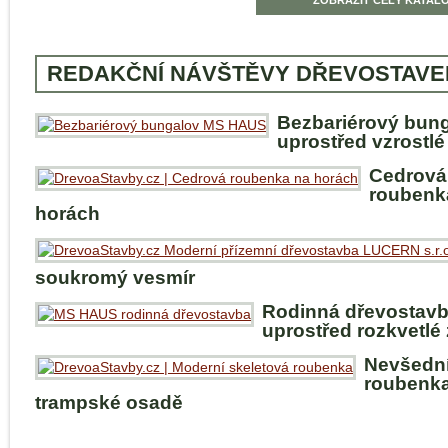
REDAKČNÍ NÁVŠTĚVY DŘEVOSTAVE
Bezbariérový bun
uprostřed vzrostlé
Cedrová
roubenk
horách
soukromý vesmír
Rodinná dřevostav
uprostřed rozkvetlé
Nevšedn
roubenka
trampské osadě