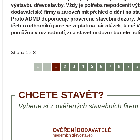
výstavbu dřevostavby. Vždy je potřeba nepodcenit vý
dodavatelské firmy a zároveň mít přehled o dění na sta
Proto ADMD doporučuje prověřené stavební dozory. 
těchto odborníků jsme se zeptali na pár otázek, které V
pomůžou v rozhodnutí, zda stavební dozor budete pot
Strana 1 z 8
«
‹
1
2
3
4
5
6
7
8
›
»
CHCETE STAVĚT?
Vyberte si z ověřených stavebních firem
OVĚŘENÍ DODAVATELÉ
moderních dřevostaveb