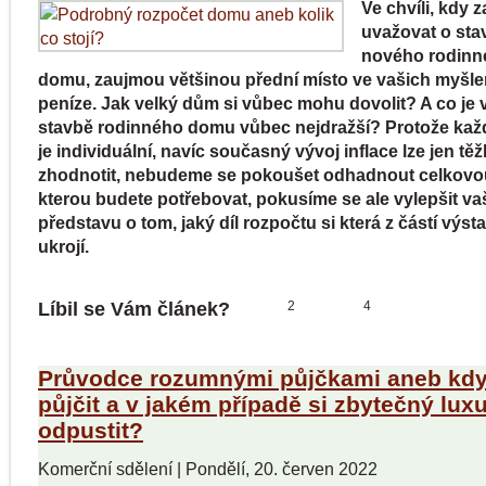
Ve chvíli, kdy 
uvažovat o sta
nového rodinn
domu, zaujmou většinou přední místo ve vašich myšl
peníze. Jak velký dům si vůbec mohu dovolit? A co je v
stavbě rodinného domu vůbec nejdražší? Protože každ
je individuální, navíc současný vývoj inflace lze jen tě
zhodnotit, nebudeme se pokoušet odhadnout celkovo
kterou budete potřebovat, pokusíme se ale vylepšit va
představu o tom, jaký díl rozpočtu si která z částí výst
ukrojí.
Líbil se Vám článek?
2
4
Průvodce rozumnými půjčkami aneb kdy
půjčit a v jakém případě si zbytečný luxu
odpustit?
Komerční sdělení
|
Pondělí, 20. červen 2022