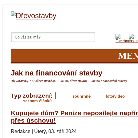
ME
Jak na financování stavby
›
›
›
DřevoStavby
O dřevostavbách
Jak na dřevostavbu
Jak na financování stavby
Typ zobrazení:
souhrnné
foto/video
seznam článků
Kupujete dům? Peníze neposílejte napří
přes úschovu!
Redakce
|
Úterý, 03. září 2024