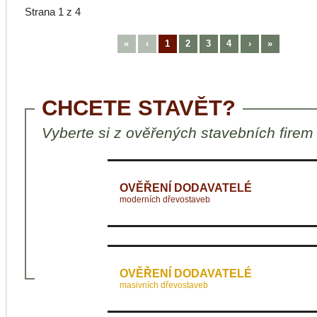
Strana 1 z 4
«
‹
1
2
3
4
›
»
CHCETE STAVĚT?
Vyberte si z ověřených stavebních firem
OVĚŘENÍ DODAVATELÉ
moderních dřevostaveb
OVĚŘENÍ DODAVATELÉ
masivních dřevostaveb