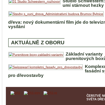
Studio Schwestern:
umí stárnout hezky
dřeva: nový dokumentární film jde do televiz
vysílání
AKTUÁLNĚ Z OBORU
Základní varianty
purenitových box
Komplex
fasádní 
pro dřevostavby
ČERSTVÉ N
SVĚTA DŘE