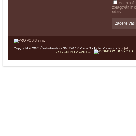
Souhlasím
zpracováním 
údajů
.
Copyright © 2026 Českobrodská 35, 190 12 Praha 9 - Dolní Počernice
Kontakt
VYTVOŘENO V XART.CZ