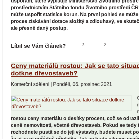
úsporám, které vypisuje Ministerstvo životního prostře
prostřednictvím Státního fondu životního prostředí Č
může uspořit statisíce korun. Na první pohled se může 
proces získávání dotace složitý a zdlouhavý, ve skute
ale přesně daný postup.
Líbil se Vám článek?
3
2
Ceny materiálů rostou: Jak se tato situa
dotkne dřevostaveb?
Komerční sdělení
|
Pondělí, 06. prosinec 2021
rostou ceny materiálu o desítky procent, což se odrazil
ceně nemovitostí, včetně dřevostaveb. Pokud se tedy 
rozhodnete pustit se do její výstavby, budete muset poč
že si za ni pořádně připlatíte. Jak se bude situace vyvíj