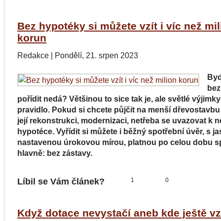
Bez hypotéky si můžete vzít i víc než mil
korun
Redakce
|
Pondělí, 21. srpen 2023
Byd
bez
pořídit nedá? Většinou to sice tak je, ale světlé výjimky
pravidlo. Pokud si chcete půjčit na menší dřevostavb
její rekonstrukci, modernizaci, netřeba se uvazovat k n
hypotéce. Vyřídit si můžete i běžný spotřební úvěr, s j
nastavenou úrokovou mírou, platnou po celou dobu sp
hlavně: bez zástavy.
Líbil se Vám článek?
1
0
Když dotace nevystačí aneb kde ještě vz