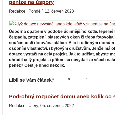
peníze na úspory
Redakce
|
Pondělí, 12. červen 2023
Úsporná opatření v podobě účinnějšího kotle, tepelné
čerpadla, zateplení, plastových oken či třeba fotovoltai
současnosti dotována státem. A to i rodinným domům
osobním vlastnictví, i bytovým družstvům. Jenže mál
dotace vystačí na celý projekt. Jak to udělat, abyste mo
uhradit celý projekt, a přitom se nevydali ze všech na
peněz? Cest je hned několik.
Líbil se Vám článek?
0
1
Podrobný rozpočet domu aneb kolik co s
Redakce
|
Úterý, 05. červenec 2022