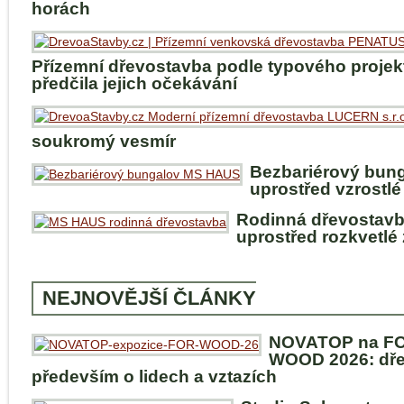
horách
Přízemní dřevostavba podle typového projek
předčila jejich očekávání
soukromý vesmír
Bezbariérový bun
uprostřed vzrostlé
Rodinná dřevostav
uprostřed rozkvetlé
NEJNOVĚJŠÍ ČLÁNKY
NOVATOP na F
WOOD 2026: dře
především o lidech a vztazích