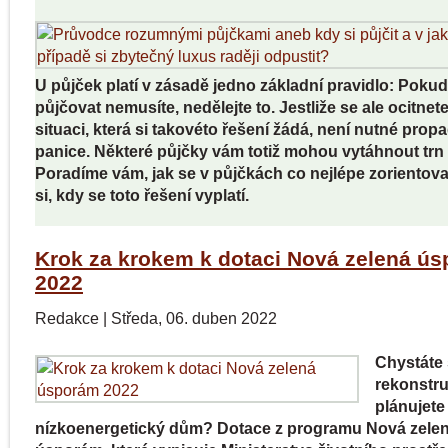
U půjček platí v zásadě jedno základní pravidlo: Pokud
půjčovat nemusíte, nedělejte to. Jestliže se ale ocitnete
situaci, která si takovéto řešení žádá, není nutné prop
panice. Některé půjčky vám totiž mohou vytáhnout trn 
Poradíme vám, jak se v půjčkách co nejlépe zorientovat
si, kdy se toto řešení vyplatí.
Krok za krokem k dotaci Nová zelená ú
2022
Redakce
|
Středa, 06. duben 2022
Chystáte 
rekonstr
plánujete
nízkoenergetický dům? Dotace z programu Nová zele