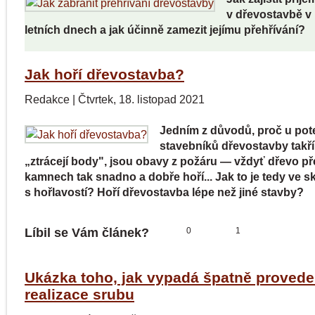
v dřevostavbě v
letních dnech a jak účinně zamezit jejímu přehřívání?
Jak hoří dřevostavba?
Redakce
|
Čtvrtek, 18. listopad 2021
Jedním z důvodů, proč u pot
stavebníků dřevostavby takří
„ztrácejí body", jsou obavy z požáru — vždyť dřevo př
kamnech tak snadno a dobře hoří... Jak to je tedy ve s
s hořlavostí? Hoří dřevostavba lépe než jiné stavby?
Líbil se Vám článek?
0
1
Ukázka toho, jak vypadá špatně proved
realizace srubu