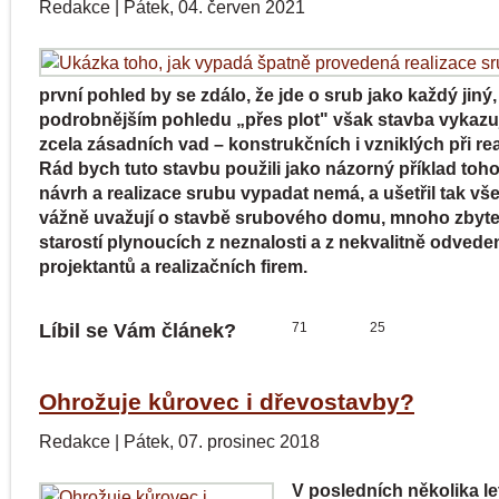
Redakce
|
Pátek, 04. červen 2021
první pohled by se zdálo, že jde o srub jako každý jiný,
podrobnějším pohledu „přes plot" však stavba vykaz
zcela zásadních vad – konstrukčních i vzniklých při rea
Rád bych tuto stavbu použili jako názorný příklad toho
návrh a realizace srubu vypadat nemá, a ušetřil tak vše
vážně uvažují o stavbě srubového domu, mnoho zbyt
starostí plynoucích z neznalosti a z nekvalitně odvede
projektantů a realizačních firem.
Líbil se Vám článek?
71
25
Ohrožuje kůrovec i dřevostavby?
Redakce
|
Pátek, 07. prosinec 2018
V posledních několika le