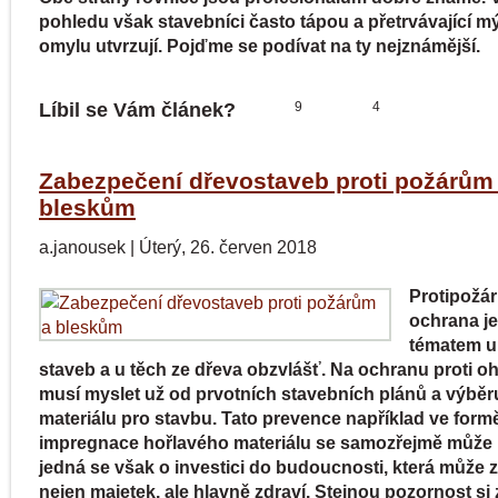
pohledu však stavebníci často tápou a přetrvávající mý
omylu utvrzují. Pojďme se podívat na ty nejznámější.
Líbil se Vám článek?
9
4
Zabezpečení dřevostaveb proti požárům
bleskům
a.janousek
|
Úterý, 26. červen 2018
Protipožár
ochrana je
tématem u
staveb a u těch ze dřeva obzvlášť. Na ochranu proti oh
musí myslet už od prvotních stavebních plánů a výběr
materiálu pro stavbu. Tato prevence například ve form
impregnace hořlavého materiálu se samozřejmě může p
jedná se však o investici do budoucnosti, která může 
nejen majetek, ale hlavně zdraví. Stejnou pozornost si 