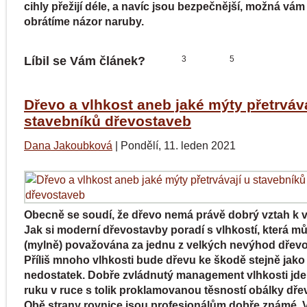
cihly přežijí déle, a navíc jsou bezpečnější, možná vám
obrátíme názor naruby.
Líbil se Vám článek?
3
5
Dřevo a vlhkost aneb jaké mýty přetrváva
stavebníků dřevostaveb
Dana Jakoubková
|
Pondělí, 11. leden 2021
Obecně se soudí, že dřevo nemá právě dobrý vztah k v
Jak si moderní dřevostavby poradí s vlhkostí, která m
(mylně) považována za jednu z velkých nevýhod dřev
Příliš mnoho vlhkosti bude dřevu ke škodě stejně jako j
nedostatek. Dobře zvládnutý management vlhkosti jde
ruku v ruce s tolik proklamovanou těsností obálky dře
Obě strany rovnice jsou profesionálům dobře známé. 