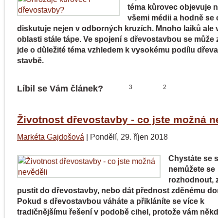
téma kůrovec objevuje n
všemi médii a hodně se
diskutuje nejen v odborných kruzích. Mnoho laiků ale v
oblasti stále tápe. Ve spojení s dřevostavbou se může 
jde o důležité téma vzhledem k vysokému podílu dřeva
stavbě.
Líbil se Vám článek?
3
2
Životnost dřevostavby - co jste možná n
Markéta Gajdošová
|
Pondělí, 29. říjen 2018
Chystáte se s
nemůžete se
rozhodnout, 
pustit do dřevostavby, nebo dát přednost zděnému d
Pokud s dřevostavbou váháte a přikláníte se více k
tradičnějšímu řešení v podobě cihel, protože vám někdo