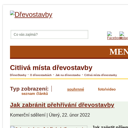
ME
Citlivá místa dřevostavby
›
›
›
DřevoStavby
O dřevostavbách
Jak na dřevostavbu
Citlivá místa dřevostavby
Typ zobrazení:
souhrnné
foto/video
seznam článků
Jak zabránit přehřívání dřevostavby
Komerční sdělení
|
Úterý, 22. únor 2022
Jak zajistit příj