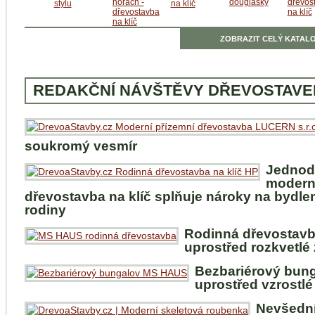
ZOBRAZIT CELÝ KATALO
REDAKČNÍ NÁVŠTĚVY DŘEVOSTAVE
soukromý vesmír
Jednod
modern
dřevostavba na klíč splňuje nároky na bydle
rodiny
Rodinná dřevostav
uprostřed rozkvetlé
Bezbariérový bun
uprostřed vzrostlé
Nevšedn