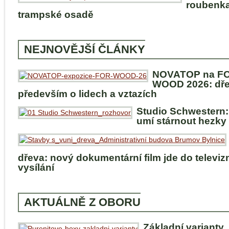
roubenka
trampské osadě
NEJNOVĚJŠÍ ČLÁNKY
NOVATOP na F
WOOD 2026: dře
především o lidech a vztazích
Studio Schwestern:
umí stárnout hezky
dřeva: nový dokumentární film jde do televiz
vysílání
AKTUÁLNĚ Z OBORU
Základní varianty