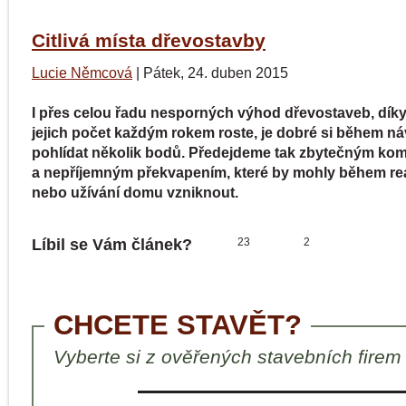
Citlivá místa dřevostavby
Lucie Němcová
|
Pátek, 24. duben 2015
I přes celou řadu nesporných výhod dřevostaveb, dík
jejich počet každým rokem roste, je dobré si během n
pohlídat několik bodů. Předejdeme tak zbytečným ko
a nepříjemným překvapením, které by mohly během re
nebo užívání domu vzniknout.
Líbil se Vám článek?
23
2
CHCETE STAVĚT?
Vyberte si z ověřených stavebních firem