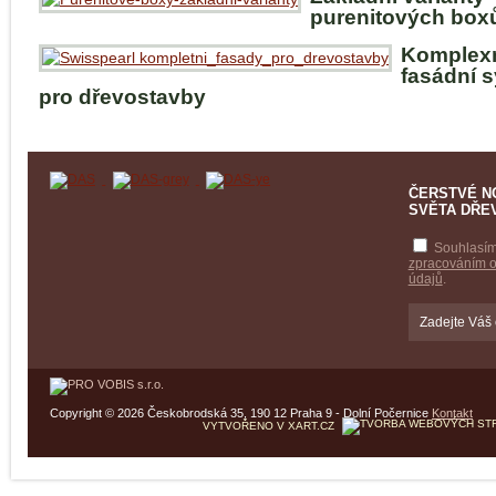
purenitových box
Komplex
fasádní 
pro dřevostavby
ČERSTVÉ N
SVĚTA DŘE
Souhlasím
zpracováním 
údajů
.
Copyright © 2026 Českobrodská 35, 190 12 Praha 9 - Dolní Počernice
Kontakt
VYTVOŘENO V XART.CZ