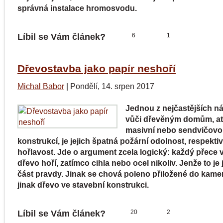
správná instalace hromosvodu.
Líbil se Vám článek?
6
1
Dřevostavba jako papír neshoří
Michal Babor
|
Pondělí, 14. srpen 2017
Jednou z nejčastějších n
vůči dřevěným domům, ať
masivní nebo sendvičov
konstrukcí, je jejich špatná požární odolnost, respekt
hořlavost. Jde o argument zcela logický: každý přece v
dřevo hoří, zatímco cihla nebo ocel nikoliv. Jenže to je
část pravdy. Jinak se chová poleno přiložené do kame
jinak dřevo ve stavební konstrukci.
Líbil se Vám článek?
20
2