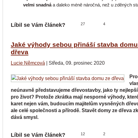
velmi snadná
a daleko méně náročná, než u zděných st
Líbil se Vám článek?
27
4
Jaké výhody sebou přináší stavba domu
dřeva
Lucie Němcová
|
Středa, 09. prosinec 2020
Pro
vla
neúnavně představujeme dřevostavby, jako ty nejlepší
pro život? Protože zkrátka mají nesporné výhody, které
karet nejen vám, budoucím majitelům vysněných dřev
ale celé společnosti a přírodě. Stavět domy ze dřeva z
dává smysl.
Líbil se Vám článek?
12
2