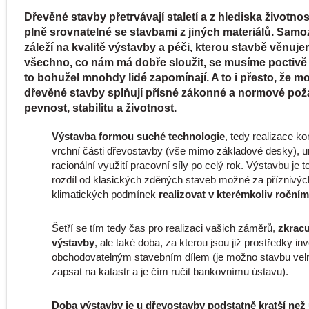
Dřevěné stavby přetrvávají staletí a z hlediska životnos
plně srovnatelné se stavbami z jiných materiálů. Sam
záleží na kvalitě výstavby a péči, kterou stavbě věnuje
všechno, co nám má dobře sloužit, se musíme poctivě s
to bohužel mnohdy lidé zapomínají. A to i přesto, že m
dřevěné stavby splňují přísné zákonné a normové po
pevnost, stabilitu a životnost.
Výstavba formou suché technologie
, tedy realizace k
vrchní části dřevostavby (vše mimo základové desky), 
racionální využití pracovní síly po celý rok. Výstavbu je 
rozdíl od klasických zděných staveb možné za příznivýc
klimatických podmínek
realizovat v kterémkoliv roční
Šetří se tím tedy čas pro realizaci vašich záměrů,
zkrac
výstavby
, ale také doba, za kterou jsou již prostředky in
obchodovatelným stavebním dílem (je možno stavbu vel
zapsat na katastr a je čím ručit bankovnímu ústavu).
Doba výstavby je u dřevostavby podstatně kratší než