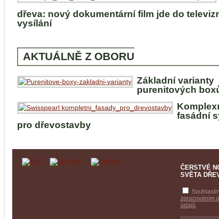
dřeva: nový dokumentární film jde do televiz
vysílání
AKTUÁLNĚ Z OBORU
Základní varianty
purenitových box
Komplex
fasádní 
pro dřevostavby
ČERSTVÉ N
SVĚTA DŘE
Souhlasím
zpracováním 
údajů
.