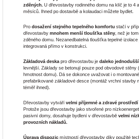
zděných.
U dřevostavby rodinného domu na klíč je to 4 
měsíců. Ihned po dostavbě a kolaudaci můžete bydlet.
Pro
dosažení stejného tepelného komfortu
stačí v pří
dřevostavby
mnohem menší tloušťka stěny
, než je tom
zděného domu. Nezanedbatelná tloušťka tepelné izolace j
integrovaná přímo v konstrukci.
Základová deska
pro dřevostavbu je
daleko jednodušší
levnější. Základy se betonují pouze pod obvodové stěny (
hmotnost domu). Dá se dokonce uvažovat i o montovan
prefabrikované základové desce (montáž vrchní stavby
téměř ihned).
Dřevostavby vytváří
velmi příjemné a zdravé prostředí
Protože jsou dřevostavby jako stvořené pro nízkoenerget
pasivní domy, dosahuje bydlení v dřevostavbě
velmi níz
provozních nákladů.
Úprava dispozic
místností dřevostavby díky použité tec