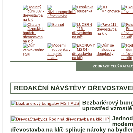
ZOBRAZIT CELÝ KATALO
REDAKČNÍ NÁVŠTĚVY DŘEVOSTAVE
Bezbariérový bun
uprostřed vzrostlé
Jednod
modern
dřevostavba na klíč splňuje nároky na bydle