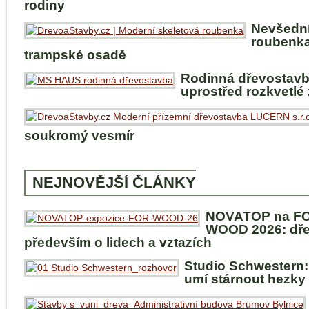
rodiny
Nevšedn
roubenka
trampské osadě
Rodinná dřevostav
uprostřed rozkvetlé
soukromý vesmír
NEJNOVĚJŠÍ ČLÁNKY
NOVATOP na F
WOOD 2026: dře
především o lidech a vztazích
Studio Schwestern:
umí stárnout hezky