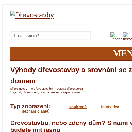
ME
Výhody dřevostavby a srovnání se
domem
›
›
DřevoStavby
O dřevostavbách
Jak na dřevostavbu
›
Výhody dřevostavby a srovnání se zděným domem
Typ zobrazení:
souhrnné
foto/video
seznam článků
Dřevostavbu, nebo zděný dům? S námi 
budete mít jasno