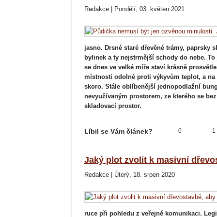
Redakce
|
Pondělí, 03. květen 2021
jasno. Drsné staré dřevěné trámy, paprsky s
bylinek a ty nejstrmější schody do nebe. T
se dnes ve velké míře staví krásně prosvětl
místnosti odolné proti výkyvům teplot, a n
skoro. Stále oblíbenější jednopodlažní bung
nevyužívaným prostorem, ze kterého se be
skladovací prostor.
Líbil se Vám článek?
0
1
Jaký plot zvolit k masivní dřev
Redakce
|
Úterý, 18. srpen 2020
ruce při pohledu z veřejné komunikaci. Legis