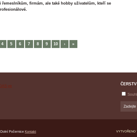
 řemeslníkům, firmám, ale také hobby uživatelům, kteří se
profesionálové.
4
5
6
7
8
9
10
›
»
ČERSTV
Souh
 Dolní Počernice
Kontakt
VYTVOŘENO 