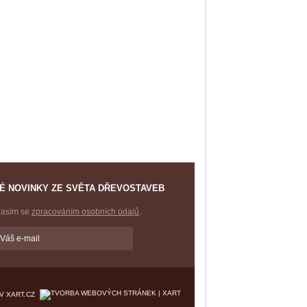
É NOVINKY ZE SVĚTA DŘEVOSTAVEB
lasím se
zpracováním osobních údajů
.
V XART.CZ