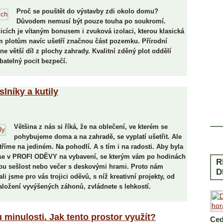
Proč se pouštět do výstavby zdi okolo domu?
Důvodem nemusí být pouze touha po soukromí.
icích je vítaným bonusem i zvuková izolaci, kterou klasická
m plotům navíc ušetří značnou část pozemku. Přírodní
 větší díl z plochy zahrady. Kvalitní zděný plot oddělí
batelný pocit bezpečí.
níky a kutily
Většina z nás si říká, že na oblečení, ve kterém se
pohybujeme doma a na zahradě, se vyplatí ušetřit. Ale
říme na jediném. Na pohodlí. A s tím i na radosti. Aby byla
se v PROFI ODĚVY na vybavení, se kterým vám po hodinách
R
nnou sešlost nebo večer s deskovými hrami. Proto nám
D
li jsme pro vás trojici oděvů, s níž kreativní projekty, od
ložení vyvýšených záhonů, zvládnete s lehkostí.
minulosti. Jak tento prostor využít?
Ced