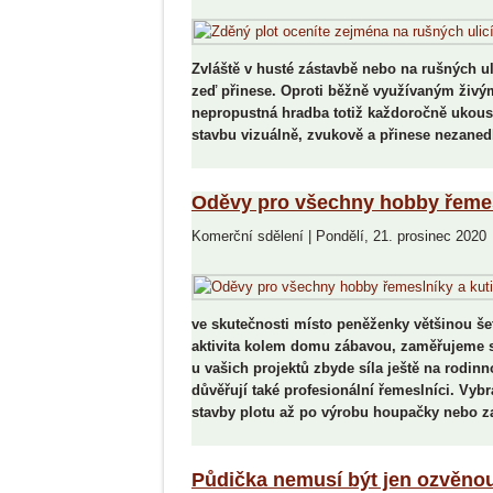
Zvláště v husté zástavbě nebo na rušných ul
zeď přinese. Oproti běžně využívaným živý
nepropustná hradba totiž každoročně ukousne
stavbu vizuálně, zvukově a přinese nezaned
Oděvy pro všechny hobby řemesl
Komerční sdělení
|
Pondělí, 21. prosinec 2020
ve skutečnosti místo peněženky většinou šet
aktivita kolem domu zábavou, zaměřujeme 
u vašich projektů zbyde síla ještě na rodi
důvěřují také profesionální řemeslníci. Vybra
stavby plotu až po výrobu houpačky nebo za
Půdička nemusí být jen ozvěnou 