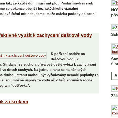
 ani tak, že každý dům musí mít plot. Postavíme-li si srub
 se dokonce obejít i bez jakýchkoliv vizuálně
NOV
takové štěstí mít nebudeme, takže otázku podoby oplocení
pře
Sch
fektivně využít k zachycení dešťové vody
K pořízení nádrže na
Sta
dešťovou vodu k
fil
Střídající se sucho a přívalové deště vybízí k zachytávání
í ve dnech suchých. Na jednu stranu se na některých
, na druhou stranu mohou být vyžadovány nemalé poplatky za
A
le jsou možné úspory za vodu až v tisícikorunách ročně.
ogram "dešťovka".
Zák
ok za krokem