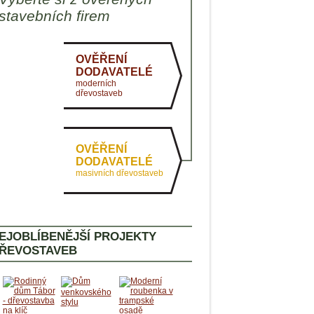
AKTUÁLNĚ
stavebních firem
PASIVNÍ DOMY
ZDRAVÉ BYDLENÍ
OVĚŘENÍ
DODAVATELÉ
moderních
dřevostaveb
OVĚŘENÍ
DODAVATELÉ
masivních dřevostaveb
EJOBLÍBENĚJŠÍ PROJEKTY
ŘEVOSTAVEB