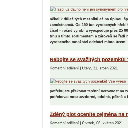
V PRODEJI OD 4. LISTOPAD
Radíme
2025
několik důležitých mezníků až na úplnou š
zaměstnanců. Od 150 tun vyrobených hřebíků
čísel – ročně vyrobí a vyexpeduje přes 25 0
trhu s tímto sortimentem a zároveň se řadí 
vyrobeného množství odchází mimo území Č
Nebojte se svažitých pozemků! 
Komerční sdělení
|
Úterý, 31. srpen 2021
potřebujete překonat terénní nerovnost na
potřebovat mrazuvzdorné, odolné, pěkné a
Zděný plot oceníte zejména na 
Komerční sdělení
|
Čtvrtek, 06. květen 2021