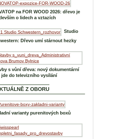
ATOP na FOR WOOD 2026: dřevo je
devším o lidech a vztazích
Studio
western: Dřevo umí stárnout hezky
vby s vůní dřeva: nový dokumentární
m jde do televizního vysílání
KTUÁLNĚ Z OBORU
ladní varianty purenitových boxů