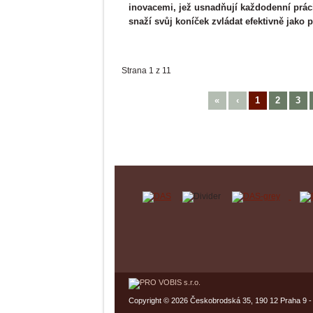
inovacemi, jež usnadňují každodenní práci
snaží svůj koníček zvládat efektivně jako 
Strana 1 z 11
«
‹
1
2
3
Copyright © 2026 Českobrodská 35, 190 12 Praha 9 -