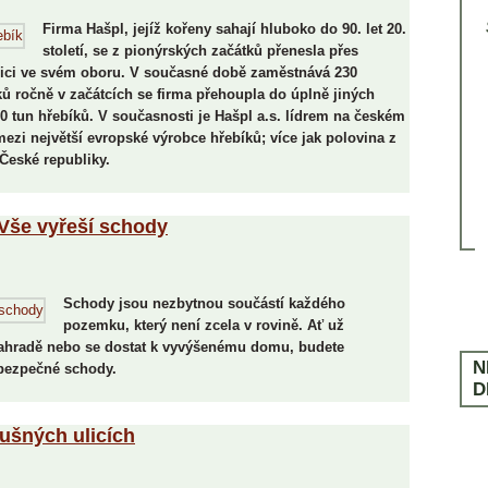
Ochrana dřeva
LITERATURA
V PRODEJI OD 13. ŘÍJNA 2025
VYCHÁZÍ 4. ÚNORA 2025
Firma Hašpl, jejíž kořeny sahají hluboko do 90. let 20.
Rekonstrukce
SLOVNÍČEK POJMŮ
století, se z pionýrských začátků přenesla přes
Ostatní
pici ve svém oboru. V současné době zaměstnává 230
ČASTÉ DOTAZY
 ročně v začátcích se firma přehoupla do úplně jiných
00 tun hřebíků. V současnosti je Hašpl a.s. lídrem na českém
mezi největší evropské výrobce hřebíků; více jak polovina z
eské republiky.
Vše vyřeší schody
Schody jsou nezbytnou součástí každého
pozemku, který není zcela v rovině. Ať už
 zahradě nebo se dostat k vyvýšenému domu, budete
N
 bezpečné schody.
D
rušných ulicích