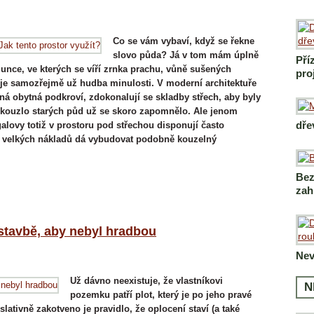
Co se vám vybaví, když se řekne
slovo půda? Já v tom mám úplně
Pří
lunce, ve kterých se víří zrnka prachu, vůně sušených
pro
o je samozřejmě už hudba minulosti. V moderní architektuře
ená obytná podkroví, zdokonalují se skladby střech, aby byly
a kouzlo starých půd už se skoro zapomnělo. Ale jenom
dře
alovy totiž v prostoru pod střechou disponují často
z velkých nákladů dá vybudovat podobně kouzelný
Bez
zah
ostavbě, aby nebyl hradbou
Nev
Už dávno neexistuje, že vlastníkovi
N
pozemku patří plot, který je po jeho pravé
lativně zakotveno je pravidlo, že oplocení staví (a také