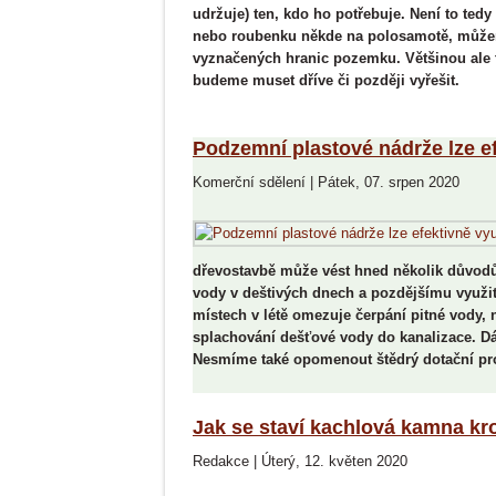
udržuje) ten, kdo ho potřebuje. Není to tedy
nebo roubenku někde na polosamotě, můžeme
vyznačených hranic pozemku. Většinou ale 
budeme muset dříve či později vyřešit.
Podzemní plastové nádrže lze e
Komerční sdělení
|
Pátek, 07. srpen 2020
dřevostavbě může vést hned několik důvodů. 
vody v deštivých dnech a pozdějšímu využit
místech v létě omezuje čerpání pitné vody
splachování dešťové vody do kanalizace. Dá
Nesmíme také opomenout štědrý dotační pr
Jak se staví kachlová kamna kr
Redakce
|
Úterý, 12. květen 2020