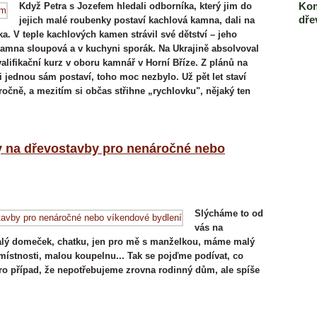
Kom
Když Petra s Jozefem hledali odborníka, který jim do
dře
jejich malé roubenky postaví kachlová kamna, dali na
a. V teple kachlových kamen strávil své dětství – jeho
kamna sloupová a v kuchyni sporák. Na Ukrajině absolvoval
valifikační kurz v oboru kamnář v Horní Bříze. Z plánů na
i jednou sám postaví, toho moc nezbylo. Už pět let staví
očně, a mezitím si občas střihne „rychlovku", nějaký ten
y na dřevostavby pro nenáročné nebo
Slýcháme to od
vás na
ý malý domeček, chatku, jen pro mě s manželkou, máme malý
stnosti, malou koupelnu... Tak se pojďme podívat, co
pro případ, že nepotřebujeme zrovna rodinný dům, ale spíše