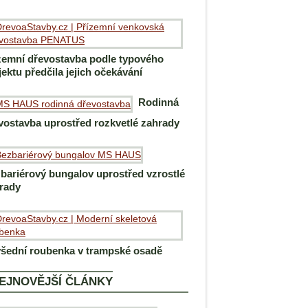
zemní dřevostavba podle typového
jektu předčila jejich očekávání
Rodinná
vostavba uprostřed rozkvetlé zahrady
bariérový bungalov uprostřed vzrostlé
rady
šední roubenka v trampské osadě
EJNOVĚJŠÍ ČLÁNKY