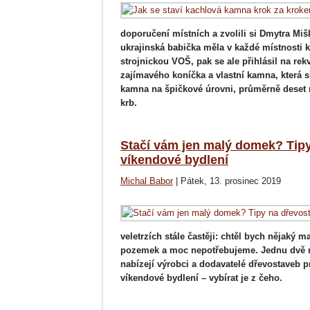
doporučení místních a zvolili si Dmytra Mišk
ukrajinská babička měla v každé místnosti 
strojnickou VOŠ, pak se ale přihlásil na rek
zajímavého koníčka a vlastní kamna, která s
kamna na špičkové úrovni, průměrně deset r
krb.
Stačí vám jen malý domek? Tip
víkendové bydlení
Michal Babor
|
Pátek, 13. prosinec 2019
veletrzích stále častěji: chtěl bych nějak
pozemek a moc nepotřebujeme. Jednu dvě mí
nabízejí výrobci a dodavatelé dřevostaveb 
víkendové bydlení – vybírat je z čeho.