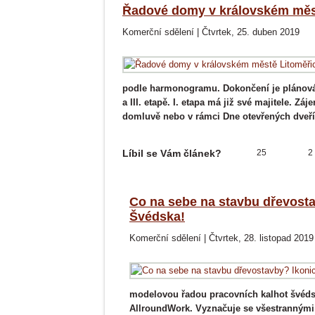
Řadové domy v královském měs
Komerční sdělení
|
Čtvrtek, 25. duben 2019
podle harmonogramu. Dokončení je plánováno
a III. etapě. I. etapa má již své majitele. 
domluvě nebo v rámci Dne otevřených dveří 
Líbil se Vám článek?
25
2
Co na sebe na stavbu dřevosta
Švédska!
Komerční sdělení
|
Čtvrtek, 28. listopad 2019
modelovou řadou pracovních kalhot švéds
AllroundWork. Vyznačuje se všestrannými