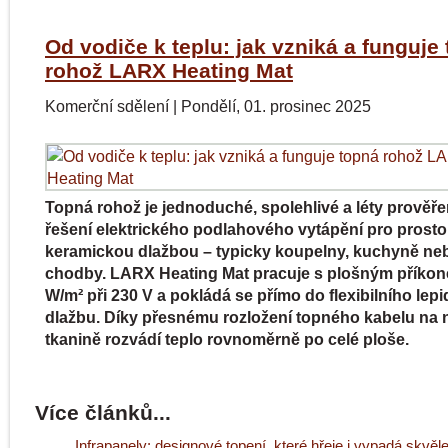
Od vodiče k teplu: jak vzniká a funguje
rohož LARX Heating Mat
Komerční sdělení
|
Pondělí, 01. prosinec 2025
Topná rohož je jednoduché, spolehlivé a léty prověř
řešení elektrického podlahového vytápění pro prosto
keramickou dlažbou – typicky koupelny, kuchyně ne
chodby. LARX Heating Mat pracuje s plošným příko
W/m² při 230 V a pokládá se přímo do flexibilního lepi
dlažbu. Díky přesnému rozložení topného kabelu na
tkanině rozvádí teplo rovnoměrně po celé ploše.
Více článků...
Infrapanely: designové topení, které hřeje i vypadá skvěl