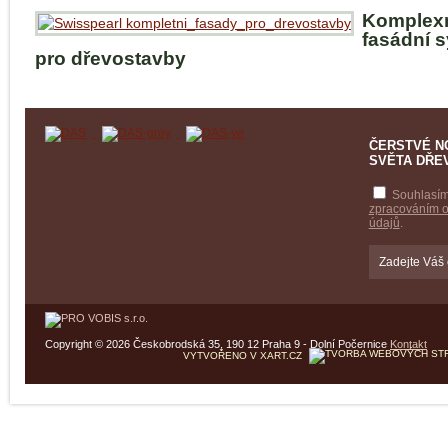
Komplex
fasádní 
pro dřevostavby
ČERSTVÉ N
SVĚTA DŘE
Souhlasím
zpracováním 
údajů
.
Copyright © 2026 Českobrodská 35, 190 12 Praha 9 - Dolní Počernice
Kontakt
VYTVOŘENO V XART.CZ