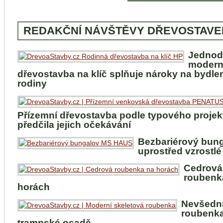
REDAKČNÍ NÁVŠTĚVY DŘEVOSTAVE
Jednod
modern
dřevostavba na klíč splňuje nároky na bydle
rodiny
Přízemní dřevostavba podle typového projek
předčila jejich očekávání
Bezbariérový bun
uprostřed vzrostlé
Cedrová
roubenk
horách
Nevšedn
roubenka
trampské osadě