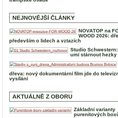
NEJNOVĚJŠÍ ČLÁNKY
NOVATOP na F
WOOD 2026: dře
především o lidech a vztazích
Studio Schwestern:
umí stárnout hezky
dřeva: nový dokumentární film jde do televiz
vysílání
AKTUÁLNĚ Z OBORU
Základní varianty
purenitových box