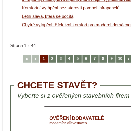
Komfortní vytápění bez starostí pomocí infrapanelů
Letní sleva, která se počítá
Chytré vytápění: Efektivní komfort pro moderní domácnos
Strana 1 z 44
«
‹
1
2
3
4
5
6
7
8
9
10
›
CHCETE STAVĚT?
Vyberte si z ověřených stavebních firem
OVĚŘENÍ DODAVATELÉ
moderních dřevostaveb