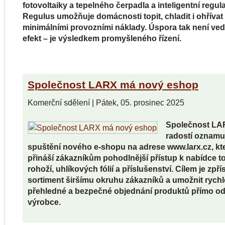
fotovoltaiky a tepelného čerpadla a inteligentní regul
Regulus umožňuje domácnosti topit, chladit i ohřívat
minimálními provozními náklady. Úspora tak není vedl
efekt – je výsledkem promyšleného řízení.
Společnost LARX má nový eshop
Komerční sdělení
|
Pátek, 05. prosinec 2025
Společnost LA
radostí oznamu
spuštění nového e-shopu na adrese www.larx.cz, kt
přináší zákazníkům pohodlnější přístup k nabídce 
rohoží, uhlíkových fólií a příslušenství. Cílem je zpří
sortiment širšímu okruhu zákazníků a umožnit rychl
přehledné a bezpečné objednání produktů přímo o
výrobce.