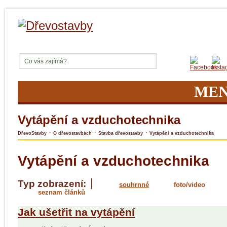
ME
Vytápění a vzduchotechnika
›
›
›
DřevoStavby
O dřevostavbách
Stavba dřevostavby
Vytápění a vzduchotechnika
Vytápění a vzduchotechnika
Typ zobrazení:
souhrnné
foto/video
seznam článků
Jak ušetřit na vytápění