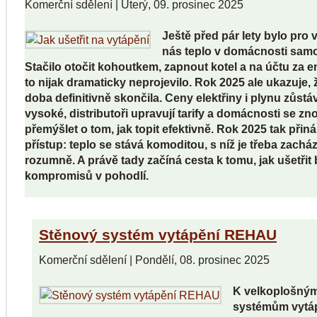
Komerční sdělení
|
Úterý, 09. prosinec 2025
Ještě před pár lety bylo pro 
nás teplo v domácnosti samo
Stačilo otočit kohoutkem, zapnout kotel a na účtu za e
to nijak dramaticky neprojevilo. Rok 2025 ale ukazuje, 
doba definitivně skončila. Ceny elektřiny i plynu zůstáv
vysoké, distributoři upravují tarify a domácnosti se zn
přemýšlet o tom, jak topit efektivně. Rok 2025 tak přin
přístup: teplo se stává komoditou, s níž je třeba zachá
rozumně. A právě tady začíná cesta k tomu, jak ušetřit
kompromisů v pohodlí.
Stěnový systém vytápění REHAU
Komerční sdělení
|
Pondělí, 08. prosinec 2025
K velkoplošný
systémům vytáp