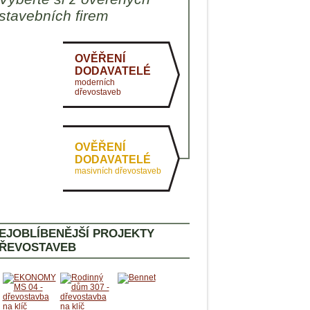
AKTUÁLNĚ
stavebních firem
PASIVNÍ DOMY
ZDRAVÉ BYDLENÍ
OVĚŘENÍ
DODAVATELÉ
moderních
dřevostaveb
OVĚŘENÍ
DODAVATELÉ
masivních dřevostaveb
EJOBLÍBENĚJŠÍ PROJEKTY
ŘEVOSTAVEB