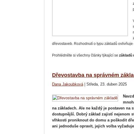
V PRODEJI OD 4. LISTOPAD
Radíme
2025
dřevostaveb. Rozhodnutí o typu základů ovlivňuje 
Prohlédněte si všechny články týkající se
základů
Dřevostavba na správném zákl
Dana Jakoubková
|
Středa, 23. duben 2025
Navzd
mnoha
na základech. Ale ne každý je postaven na st
dostupnější. Dobrý základ zajistí nejenom s
vlhkosti proniknout do domu a poškodit dře
ani jednoduše opravit, jejich volba vyžaduje