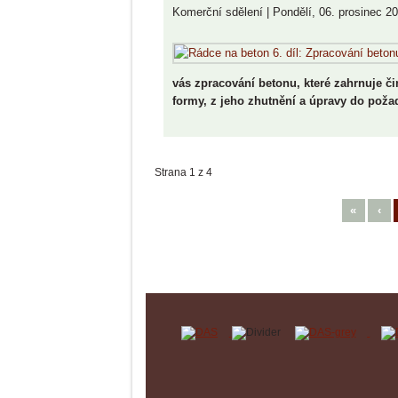
Komerční sdělení
|
Pondělí, 06. prosinec 2
vás zpracování betonu, které zahrnuje či
formy, z jeho zhutnění a úpravy do poža
Strana 1 z 4
«
‹