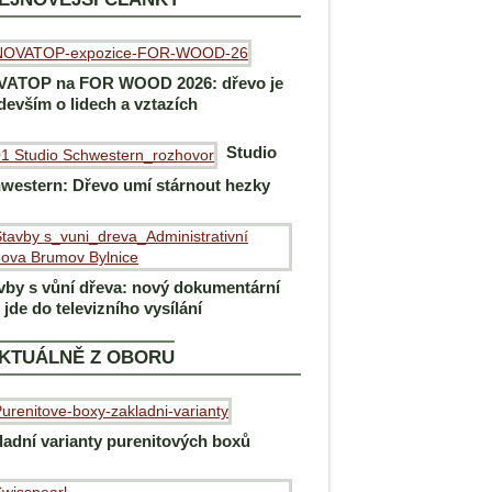
ATOP na FOR WOOD 2026: dřevo je
devším o lidech a vztazích
Studio
western: Dřevo umí stárnout hezky
vby s vůní dřeva: nový dokumentární
m jde do televizního vysílání
KTUÁLNĚ Z OBORU
ladní varianty purenitových boxů