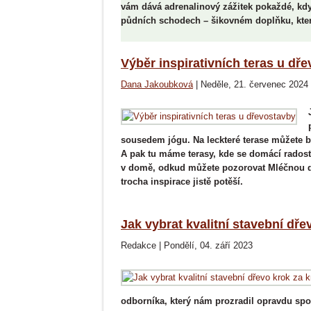
vám dává adrenalinový zážitek pokaždé, kd
půdních schodech – šikovném doplňku, který
Výběr inspirativních teras u dř
Dana Jakoubková
|
Neděle, 21. červenec 2024
sousedem jógu. Na leckteré terase můžete být
A pak tu máme terasy, kde se domácí radosti 
v domě, odkud můžete pozorovat Mléčnou d
trocha inspirace jistě potěší.
Jak vybrat kvalitní stavební dř
Redakce
|
Pondělí, 04. září 2023
odborníka, který nám prozradil opravdu spo