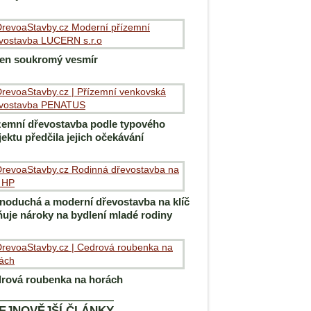
en soukromý vesmír
zemní dřevostavba podle typového
jektu předčila jejich očekávání
noduchá a moderní dřevostavba na klíč
ňuje nároky na bydlení mladé rodiny
rová roubenka na horách
EJNOVĚJŠÍ ČLÁNKY