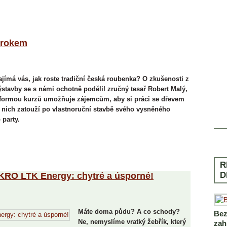
 krokem
ajímá vás, jak roste tradiční česká roubenka? O zkušenosti z
ýstavby se s námi ochotně podělil zručný tesař Robert Malý,
ké formou kurzů umožňuje zájemcům, aby si práci se dřevem
z nich zatouží po vlastnoruční stavbě svého vysněného
 party.
R
D
KRO LTK Energy: chytré a úsporné!
Máte doma půdu? A co schody?
Bez
Ne, nemyslíme vratký žebřík, který
zah