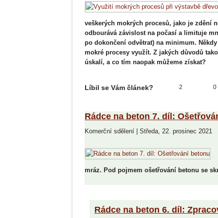
veškerých mokrých procesů, jako je zdění n
odbourává závislost na počasí a limituje mn
po dokončení odvětrat) na minimum. Někdy 
mokré procesy využít. Z jakých důvodů takov
úskalí, a co tím naopak můžeme získat?
Líbil se Vám článek?
2
0
Rádce na beton 7. díl: Ošetřová
Komerční sdělení
|
Středa, 22. prosinec 2021
mráz. Pod pojmem ošetřování betonu se skrýv
Rádce na beton 6. díl: Zprac