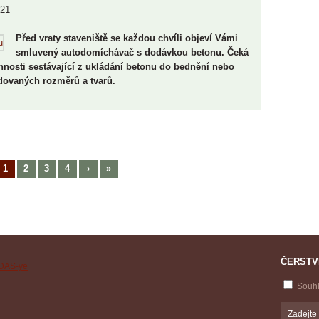
021
Před vraty staveniště se každou chvíli objeví Vámi
smluvený autodomíchávač s dodávkou betonu. Čeká
nnosti sestávající z ukládání betonu do bednění nebo
dovaných rozměrů a tvarů.
1
2
3
4
›
»
ČERSTV
Souh