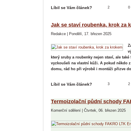
Líbil se Vám článek?
2
0
Jak se staví roubenka, krok za
Redakce
|
Pondělí, 17. březen 2025
Z
v
který sruby a roubenky nejen staví, ale ta
vyzkoušeli na vlastní kůži. A pokud někdo 
domu, rád ho při výrobě i montáži přizve do
Líbil se Vám článek?
3
2
Termoizolační půdní schody FA
Komerční sdělení
|
Čtvrtek, 06. březen 2025