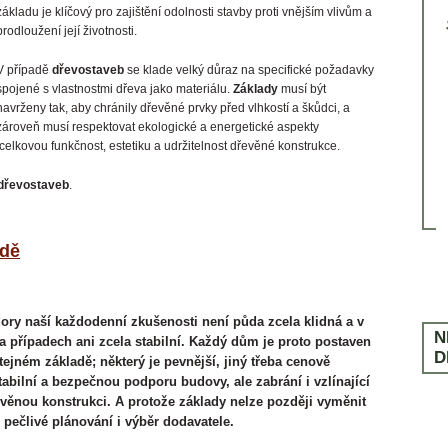
Ochrana dřeva
LITERATURA
V PRODEJI OD 13. ŘÍJNA 2025
základu je klíčový pro zajištění odolnosti stavby proti vnějším vlivům a
VYCHÁZÍ 4. ÚNORA 2025
Rekonstrukce
prodloužení její životnosti.
SLOVNÍČEK POJMŮ
Ostatní
V případě
dřevostaveb
se klade velký důraz na specifické požadavky
ČASTÉ DOTAZY
spojené s vlastnostmi dřeva jako materiálu.
Základy
musí být
navrženy tak, aby chránily dřevěné prvky před vlhkostí a škůdci, a
zároveň musí respektovat ekologické a energetické aspekty
celkovou funkčnost, estetiku a udržitelnost dřevěné konstrukce.
 dřevostaveb
.
adě
ory naší každodenní zkušenosti není půda zcela klidná a v
N
 případech ani zcela stabilní. Každý dům je proto postaven
D
ejném základě; některý je pevnější, jiný třeba cenově
tabilní a bezpečnou podporu budovy, ale zabrání i vzlínající
věnou konstrukci. A protože základy nelze později vyměnit
 pečlivé plánování i výběr dodavatele.