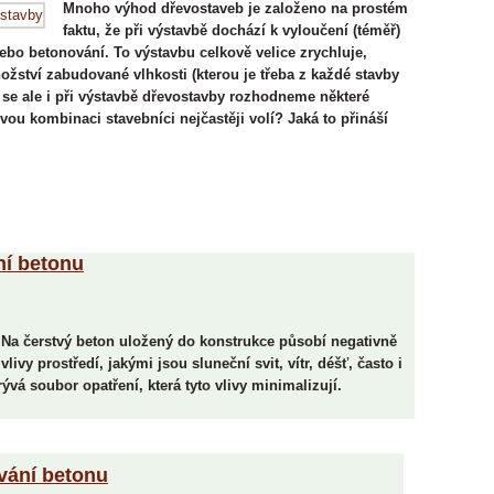
Mnoho výhod dřevostaveb je založeno na prostém
faktu, že při výstavbě dochází k vyloučení (téměř)
ebo betonování. To výstavbu celkově velice zrychluje,
ožství zabudované vlhkosti (kterou je třeba z každé stavby
se ale i při výstavbě dřevostavby rozhodneme některé
ou kombinaci stavebníci nejčastěji volí? Jaká to přináší
ní betonu
Na čerstvý beton uložený do konstrukce působí negativně
vlivy prostředí, jakými jsou sluneční svit, vítr, déšť, často i
á soubor opatření, která tyto vlivy minimalizují.
ování betonu