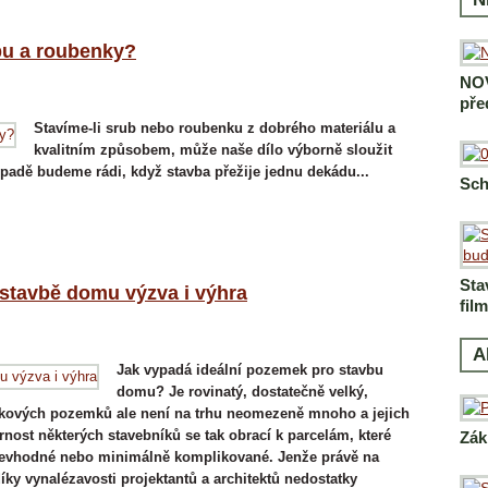
bu a roubenky?
NOV
pře
Stavíme-li srub nebo roubenku z dobrého materiálu a
kvalitním způsobem, může naše dílo výborně sloužit
padě budeme rádi, když stavba přežije jednu dekádu...
Sch
Sta
stavbě domu výzva i výhra
fil
A
Jak vypadá ideální pozemek pro stavbu
domu? Je rovinatý, dostatečně velký,
kových pozemků ale není na trhu neomezeně mnoho a jejich
ost některých stavebníků se tak obrací k parcelám, které
Zák
 nevhodné nebo minimálně komplikované. Jenže právě na
íky vynalézavosti projektantů a architektů nedostatky