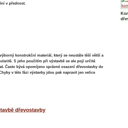
ní v přednost.
Kom
dře
výborný konstrukční materiál, který se neustále těší větší a
ularitě. S jeho použitím při výstavbě se ale pojí určitá
ovat. Často bývá opomíjeno správné osazení dřevostavby do
Chyby v této fázi výstavby jdou pak napravit jen velice
stavbě dřevostavby