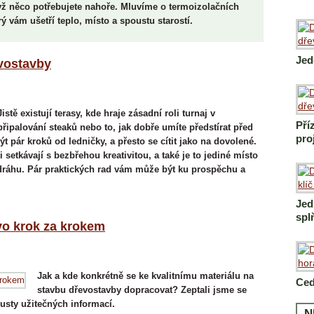
yž něco potřebujete nahoře. Mluvíme o termoizolačních
 vám ušetří teplo, místo a spoustu starostí.
Jed
evostavby
Jistě existují terasy, kde hraje zásadní roli turnaj v
Pří
připalování steaků nebo to, jak dobře umíte předstírat před
pro
 pár kroků od ledničky, a přesto se cítit jako na dovolené.
setkávají s bezbřehou kreativitou, a také je to jediné místo
ráhu. Pár praktických rad vám může být ku prospěchu a
Jed
spl
evo krok za krokem
Jak a kde konkrétně se ke kvalitnímu materiálu na
Ced
stavbu dřevostavby dopracovat? Zeptali jsme se
usty užitečných informací.
N