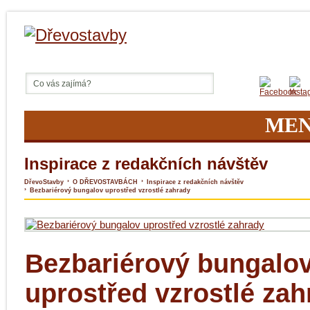
ME
Inspirace z redakčních návštěv
›
›
DřevoStavby
O DŘEVOSTAVBÁCH
Inspirace z redakčních návštěv
›
Bezbariérový bungalov uprostřed vzrostlé zahrady
Bezbariérový bungalo
uprostřed vzrostlé zah