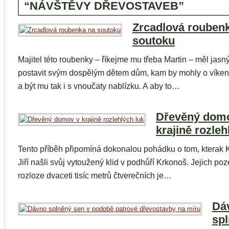
“NÁVŠTĚVY DŘEVOSTAVEB”
Zrcadlová rouben
soutoku
Majitel této roubenky – říkejme mu třeba Martin – měl jasný 
postavit svým dospělým dětem dům, kam by mohly o víken
a být mu tak i s vnoučaty nablízku. A aby to…
Dřevěný dom
krajině rozleh
Tento příběh připomíná dokonalou pohádku o tom, kterak K
Jiří našli svůj vytoužený klid v podhůří Krkonoš. Jejich po
rozloze dvaceti tisíc metrů čtverečních je…
Dá
sp