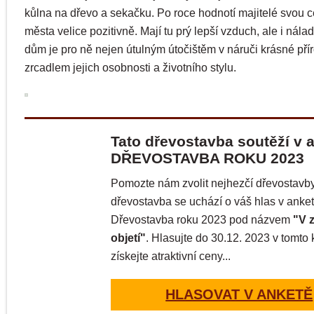
kůlna na dřevo a sekačku. Po roce hodnotí majitelé svou c
města velice pozitivně. Mají tu prý lepší vzduch, ale i nála
dům je pro ně nejen útulným útočištěm v náruči krásné příro
zrcadlem jejich osobnosti a životního stylu.
Tato dřevostavba soutěží v 
DŘEVOSTAVBA ROKU 2023
Pomozte nám zvolit nejhezčí dřevostavby
dřevostavba se uchází o váš hlas v anke
Dřevostavba roku 2023 pod názvem
"V 
objetí"
. Hlasujte do 30.12. 2023 v tomto 
získejte atraktivní ceny...
HLASOVAT V ANKETĚ