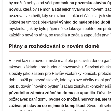
by možná nebylo od věci
postavit na pozemku stavbu ú
novou
, která by se mohla stát jejich trvalým domovem, zač
uvažovat ve chvíli, kdy se rozhodli pokácet část starých st
Odkryl se tím totiž překrásný
výhled do malebného údolí
myšlenka, jak by bylo příjemné se takovým pohledem pro
každého nového rána, se usadila a začala zapouštět první 
Plány a rozhodování o novém domě
V první fázi na novém místě manželé postavili zděnou gará
takovou základnu pro budoucí novostavbu. Servisní objek
sloužily jako zázemí pro Pavlův včelařský koníček, protože
dobu toužil po pevné stavbě, kde by o své včelky mohl pe
pak budování nového bydlení začalo získávat konkrétnější
původního záměru zděného domu se upustilo
. Důvode
požadavek paní domu
bydlet co možná nejrychleji
, ale 
zažívat při stavbě co nejméně komplikací
. Svou roli seh