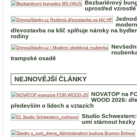
Bezbariérový bun
uprostřed vzrostlé
Jednod
modern
dřevostavba na klíč splňuje nároky na bydle
rodiny
Nevšedn
roubenka
trampské osadě
NEJNOVĚJŠÍ ČLÁNKY
NOVATOP na F
WOOD 2026: dře
především o lidech a vztazích
Studio Schwestern:
umí stárnout hezky