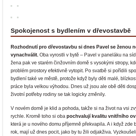
Spokojenost s bydlením v dřevostavbě
Rozhodnutí pro dřevostavbu si dnes Pavel se ženou
vynachválit.
Oba vyrostli v bytě – Pavel v paneláku na sídl
žena pak ve starém činžovním domě s vysokými stropy, kd
problém prostory efektivně vytopit. Po svatbě si pořídili sp
bydlení také ve městě, protože když byly děti malé, blízkost
práce byla velkou výhodou. Dnes už jsou ale obě děti dos
životní potřeby rodiny se tak logicky změnily.
V novém domě je klid a pohoda, takže si na život na vsi zvy
rychle. Kromě toho si oba
pochvalují kvalitu vnitřního o
která je u nového domu příjemně překvapila. A i když zde b
rok, mají už dnes pocit, jako by tu žili odjakživa. Vyzkoušeli