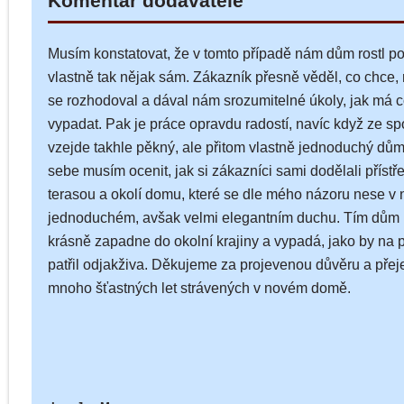
Komentář dodavatele
Musím konstatovat, že v tomto případě nám dům rostl p
vlastně tak nějak sám. Zákazník přesně věděl, co chce, 
se rozhodoval a dával nám srozumitelné úkoly, jak má 
vypadat. Pak je práce opravdu radostí, navíc když ze s
vzejde takhle pěkný, ale přitom vlastně jednoduchý dům
sebe musím ocenit, jak si zákazníci sami dodělali příst
terasou a okolí domu, které se dle mého názoru nese v 
jednoduchém, avšak velmi elegantním duchu. Tím dům
krásně zapadne do okolní krajiny a vypadá, jako by na
patřil odjakživa. Děkujeme za projevenou důvěru a pře
mnoho šťastných let strávených v novém domě.