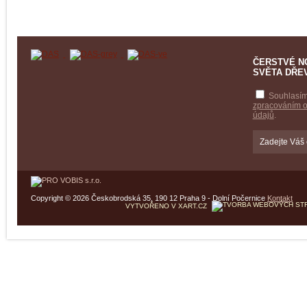
ČERSTVÉ N
SVĚTA DŘE
Souhlasím
zpracováním 
údajů
.
Copyright © 2026 Českobrodská 35, 190 12 Praha 9 - Dolní Počernice
Kontakt
VYTVOŘENO V XART.CZ