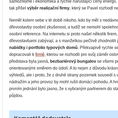
samozřejmě i ekonomika a rychle narůstající ceny energií.
tak přišel
výběr realizační firmy
, který se Pavel rozhodl n
Neměl kolem sebe v té době nikoho, kdo by měl s nedávno
dřevostavby osobní zkušenost, a tudíž se nemohl spolehn
osobní reference. Na internetu si proto našel několik firem,
dřevostavbami zabývají, a s manželkou pečlivě zhodnotili j
nabídky i portfolio typových domů
. Překvapivě rychle s
dopracovali k
firmě
, kterou se rozhodli pro svůj záměr oslov
představa byla jasná,
bezbariérový bungalov
se všemi p
orientovanými směrem do údolí. A to nejen z důvodu krás
výhledů, ale i proto, že z druhé strany pozemek sousedí s
nádražím a jeho provoz by mohl rušit domácí pohodu. A h
prvním jednání bylo jasno, že s vybraným partnerem do st
půjdou.