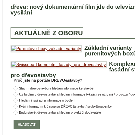
dřeva: nový dokumentární film jde do televiz
vysílání
AKTUÁLNĚ Z OBORU
Základní varianty
purenitových box
Komplex
fasádní 
pro dřevostavby
Proč jste na portále DŘEVO&stavby?
Stavím dřevostavbu a hledám informace ke stavbě
Už bydlím v dřevostavbě a hledám informace týkající se užívání / provozu / d
Hledám inspiraci a informace o bydlení
Kvůli informacím k časopisu DŘEVO&stavby / sruby&roubenky
Budu stavět dřevostavbu a hledám projekt či dodavatele