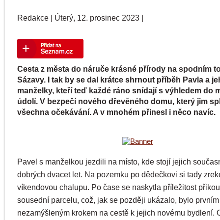
Redakce
|
Úterý, 12. prosinec 2023
|
Cesta z města do náruče krásné přírody na spodním t
Sázavy. I tak by se dal krátce shrnout příběh Pavla a j
manželky, kteří teď každé ráno snídají s výhledem do
údolí. V bezpečí nového dřevěného domu, který jim spl
všechna očekávání. A v mnohém přinesl i něco navíc.
Pavel s manželkou jezdili na místo, kde stojí jejich souča
dobrých dvacet let. Na pozemku po dědečkovi si tady zrek
víkendovou chalupu. Po čase se naskytla příležitost přikoup
sousední parcelu, což, jak se později ukázalo, bylo prvním
nezamýšleným krokem na cestě k jejich novému bydlení. O