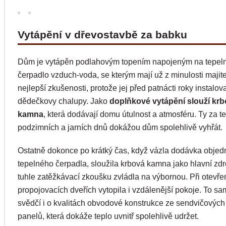
Vytápění v dřevostavbě za babku
Dům je vytápěn podlahovým topením napojeným na tepel
čerpadlo vzduch-voda, se kterým mají už z minulosti majite
nejlepší zkušenosti, protože jej před patnácti roky instalova
dědečkovy chalupy. Jako
doplňkové vytápění slouží kr
kamna
, která dodávají domu útulnost a atmosféru. Ty za te
podzimních a jarních dnů dokážou dům spolehlivě vyhřát.
Ostatně dokonce po krátký čas, když vázla dodávka obje
tepelného čerpadla, sloužila krbová kamna jako hlavní zdro
tuhle zatěžkávací zkoušku zvládla na výbornou. Při otevř
propojovacích dveřích vytopila i vzdálenější pokoje. To s
svědčí i o kvalitách obvodové konstrukce ze sendvičovýc
panelů, která dokáže teplo uvnitř spolehlivě udržet.