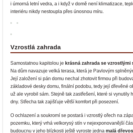
i úmorná letní vedra, a i když v domě není klimatizace, tepl
interiéru nikdy nestoupla přes únosnou míru.
Vzrostlá zahrada
Samostatnou kapitolou je
krásná zahrada se vzrostlými
Na dům navazuje velká terasa, která je Pavlovým splněn
Její založení si pán domu nechal zhotovit firmou při budov
základové desky domu, finální podobu, tedy její dřevěné ob
už ale vyrobil sám. Stejně tak zastřešení, které si vynutily h
dny. Střecha tak zajišťuje větší komfort při posezení.
O ochlazení a soukromí se postará i vzrostlý ořech na záp
pozemku, který vrhá velkorysý stín v nejexponovanější čás
budoucnu v jeho blízkosti ještě vyroste jedna
malá dřevo