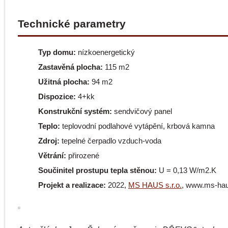
Technické parametry
Typ domu:
nízkoenergetický
Zastavěná plocha:
115 m2
Užitná plocha:
94 m2
Dispozice:
4+kk
Konstrukční systém:
sendvičový panel
Teplo:
teplovodní podlahové vytápění, krbová kamna
Zdroj:
tepelné čerpadlo vzduch-voda
Větrání:
přirozené
Součinitel prostupu tepla stěnou:
U = 0,13 W/m2.K
Projekt a realizace:
2022,
MS HAUS s.r.o.
, www.ms-ha