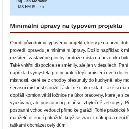
Ing. Jan Moravec
MS HAUS s.r.o.
Minimální úpravy na typovém projektu
Oproti původnímu typovému projektu, který je na první dob
provedli opravdu je minimální úpravy. Došlo například k 
rozšíření zastavěné plochy, protože místa na pozemku bylo
Také vnitřní dispozice se změnily, ale jen v detailech. Pan
například vymyslela pro ni praktičtější umístění dveří do t
místnosti, které se z chodby přesunuly do kuchyně, aby m
servisní místnost sloužit částečně i jako sklad. Také si ma
dopřáli komfort větší ložnice na úkor pracovny, která je sic
využívaná, ale prostor v ní jim přišel zbytečně velkorysý. Př
postranní vchod vedoucí přímo ke garáži. Tohle praktické 
manželé oceňují pokaždé, když se vrací z nákupu a není t
taškami obcházet celý dům.