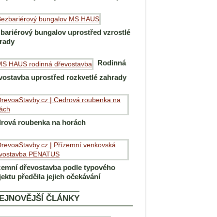
bariérový bungalov uprostřed vzrostlé
rady
Rodinná
vostavba uprostřed rozkvetlé zahrady
rová roubenka na horách
zemní dřevostavba podle typového
jektu předčila jejich očekávání
EJNOVĚJŠÍ ČLÁNKY