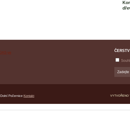
Kom
dře
ČERSTV
Souh
 Dolní Počernice
Kontakt
VYTVOŘENO 