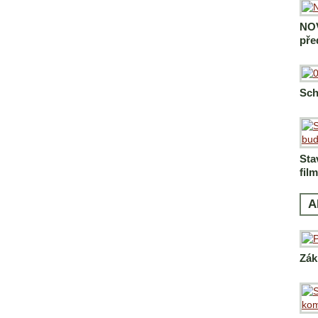
NOV
pře
Sch
Sta
fil
A
Zák