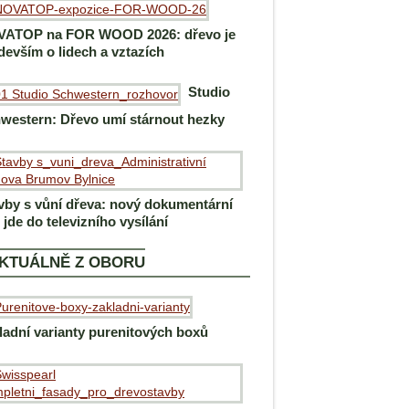
ATOP na FOR WOOD 2026: dřevo je
devším o lidech a vztazích
Studio
western: Dřevo umí stárnout hezky
vby s vůní dřeva: nový dokumentární
m jde do televizního vysílání
KTUÁLNĚ Z OBORU
ladní varianty purenitových boxů