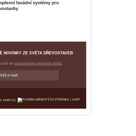
plexní fasádní systémy pro
vostavby
É NOVINKY ZE SVĚTA DŘEVOSTAVEB
lasím se
zpracováním osobních údajů
.
V XART.CZ