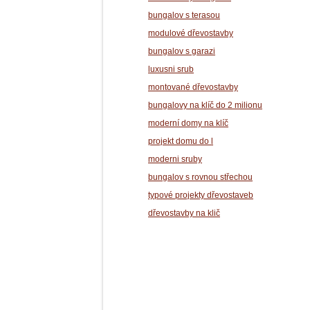
bungalov s terasou
modulové dřevostavby
bungalov s garazi
luxusni srub
montované dřevostavby
bungalovy na klíč do 2 milionu
moderní domy na klíč
projekt domu do l
moderni sruby
bungalov s rovnou střechou
typové projekty dřevostaveb
dřevostavby na klič