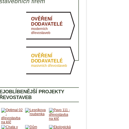
stavebních firem
AKTUÁLNĚ
PASIVNÍ DOMY
OVĚŘENÍ
ZDRAVÉ BYDLENÍ
DODAVATELÉ
moderních
dřevostaveb
OVĚŘENÍ
DODAVATELÉ
masivních dřevostaveb
EJOBLÍBENĚJŠÍ PROJEKTY
ŘEVOSTAVEB