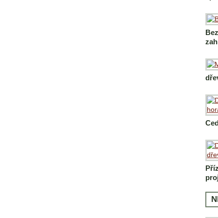
Bez
zah
dře
Ced
Pří
pro
N