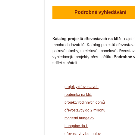
V PRODEJI OD 4. LISTOPAD
Radíme
2025
Podrobné vyhledávání
Katalog projektů dřevostaveb na klíč
- najde
mnoha dodavatelů. Katalog projektů dřevostave
patrové stavby, skeletové i panelové dřevostav
vyhledávejte projekty přes tlačítko
Podrobné v
sdílet s přáteli.
projekty dřevostaveb
roubenka na klíč
projekty rodinných domů
dřevostavby do 2 milionu
moderní bungalov
bungalov do L
dřevostavby bungalov