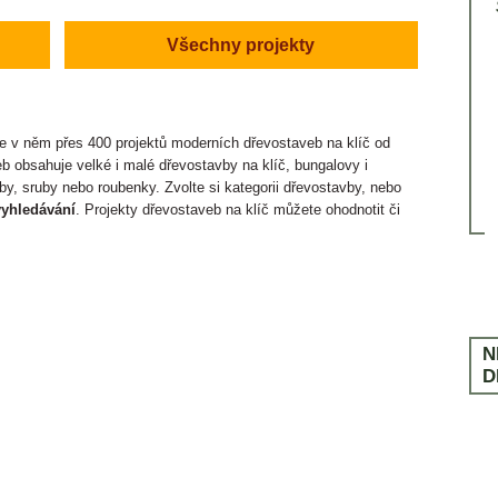
Ochrana dřeva
LITERATURA
V PRODEJI OD 13. ŘÍJNA 2025
VYCHÁZÍ 4. ÚNORA 2025
Rekonstrukce
Všechny projekty
SLOVNÍČEK POJMŮ
Ostatní
ČASTÉ DOTAZY
te v něm přes 400 projektů moderních dřevostaveb na klíč od
b obsahuje velké i malé dřevostavby na klíč, bungalovy i
by, sruby nebo roubenky. Zvolte si kategorii dřevostavby, nebo
yhledávání
. Projekty dřevostaveb na klíč můžete ohodnotit či
N
D