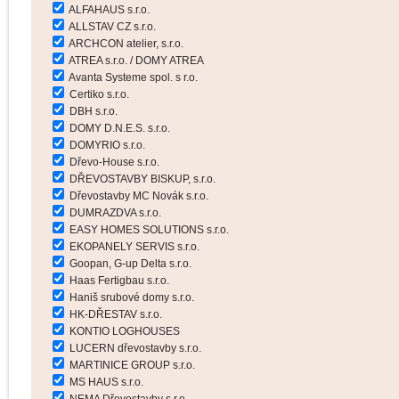
ALFAHAUS s.r.o.
ALLSTAV CZ s.r.o.
ARCHCON atelier, s.r.o.
ATREA s.r.o. / DOMY ATREA
Avanta Systeme spol. s r.o.
Certiko s.r.o.
DBH s.r.o.
DOMY D.N.E.S. s.r.o.
DOMYRIO s.r.o.
Dřevo-House s.r.o.
DŘEVOSTAVBY BISKUP, s.r.o.
Dřevostavby MC Novák s.r.o.
DUMRAZDVA s.r.o.
EASY HOMES SOLUTIONS s.r.o.
EKOPANELY SERVIS s.r.o.
Goopan, G-up Delta s.r.o.
Haas Fertigbau s.r.o.
Haniš srubové domy s.r.o.
HK-DŘESTAV s.r.o.
KONTIO LOGHOUSES
LUCERN dřevostavby s.r.o.
MARTINICE GROUP s.r.o.
MS HAUS s.r.o.