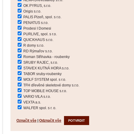
NEMA Dřevostavby s.r.o.
OK PYRUS, s.r.o.
Origis s.r.o.
PALIS Plzeň, spol. s r.o.
PENATUS s.r.o.
Prodesi I Domesi
PURLIVE, spol. s r.o.
QUICKHAUS s.r.o.
R domy s.r.o.
RD Rýmařov s.r.o.
Roman Střihavka - roubenky
SRUBY RAJEC, s.r.o.
STAVEX KUTNÁ HORA s.r.o.
TABOR sruby-roubenky
WOLF SYSTEM spol. s r.o.
TFH dřevěné skeletové domy s.r.o.
TOP MOBILE HOUSE s.r.o.
VARIO VILA s.r.o.
VEXTA a.s.
WALFER spol. s r. o.
Označit vše
|
Odznačit vše