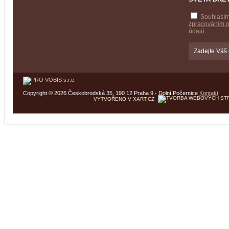
Souhlasím
zpracováním 
údajů
.
Copyright © 2026 Českobrodská 35, 190 12 Praha 9 - Dolní Počernice
Kontakt
VYTVOŘENO V XART.CZ