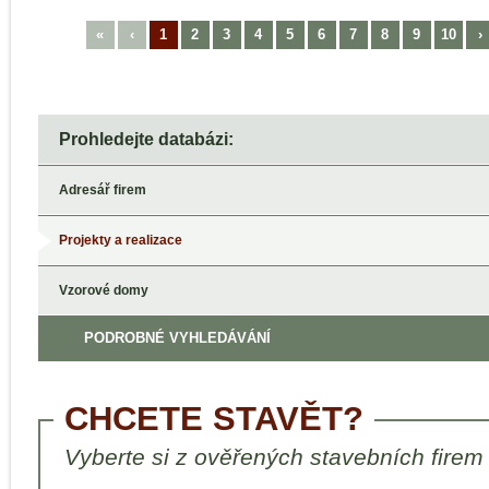
«
‹
1
2
3
4
5
6
7
8
9
10
›
Prohledejte databázi:
Adresář firem
Projekty a realizace
Vzorové domy
PODROBNÉ VYHLEDÁVÁNÍ
CHCETE STAVĚT?
Vyberte si z ověřených stavebních firem