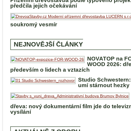
Přízemní dřevostavba podle typového projek
předčila jejich očekávání
soukromý vesmír
NEJNOVĚJŠÍ ČLÁNKY
NOVATOP na F
WOOD 2026: dře
především o lidech a vztazích
Studio Schwestern:
umí stárnout hezky
dřeva: nový dokumentární film jde do televiz
vysílání