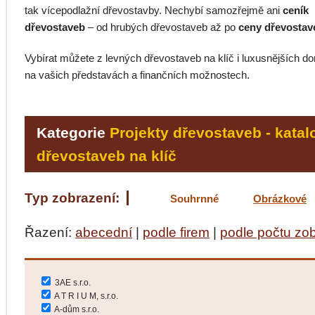
tak vícepodlažní dřevostavby. Nechybí samozřejmě ani
ceník
dřevostaveb
– od hrubých dřevostaveb až po
ceny dřevostave
Vybírat můžete z levných dřevostaveb na klíč i luxusnějších do
na vašich představách a finančních možnostech.
Kategorie
Projekty dřevostaveb - katal
dřevostaveb na klíč
Typ zobrazení:
Souhrnné
Obrázkové
Řazení:
abecední
|
podle firem
|
podle počtu zo
3AE s.r.o.
A T R I U M, s.r.o.
A-dům s.r.o.