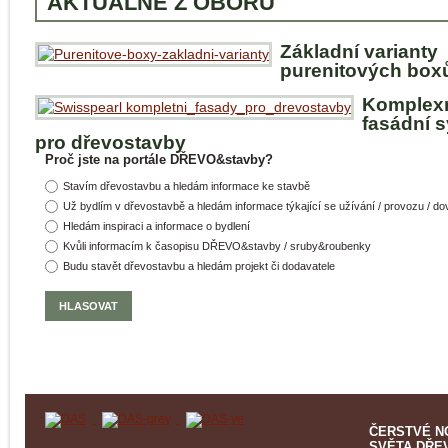
AKTUÁLNĚ Z OBORU
Základní varianty
purenitových box
Komplex
fasádní 
pro dřevostavby
Proč jste na portále DŘEVO&stavby?
Stavím dřevostavbu a hledám informace ke stavbě
Už bydlím v dřevostavbě a hledám informace týkající se užívání / provozu / d
Hledám inspiraci a informace o bydlení
Kvůli informacím k časopisu DŘEVO&stavby / sruby&roubenky
Budu stavět dřevostavbu a hledám projekt či dodavatele
ČERSTVÉ N
SVĚTA DŘE