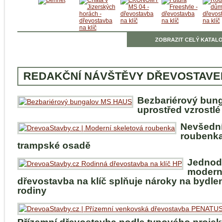
ZOBRAZIT CELÝ KATALO
REDAKČNÍ NÁVŠTĚVY DŘEVOSTAVE
Bezbariérový bun
uprostřed vzrostlé
Nevšedn
roubenka
trampské osadě
Jednod
modern
dřevostavba na klíč splňuje nároky na bydle
rodiny