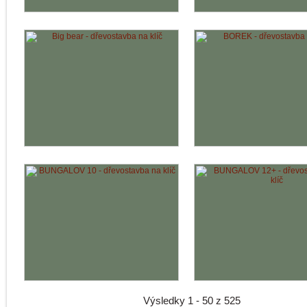
 na klíč
²
 m²
Výsledky 1 - 50 z 525