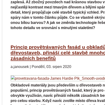
zaplesá. Až zbožný povzdech nad krásnou stavbou 
nejčastěji kontrast mezi tmavým dřevem a bílými spár
detail, který propůjčuje celé stavbě typický vzhled. P
spáry nám v tomto článku půjde. Co se vlastně skrýv
onou bílou barvou? A jak se změnila technologie řeš
tohoto detailu ve srovnání s minulými staletími?
Princip provětrávaných fasád u obklad
dřevostaveb, přináší celé stavbě mnoh
zásadních benefitů
a.janousek
|
Pondělí, 03. srpen 2020
Obkladové materiály jsou především u dřevostaveb 
populární, princip provětrávaných fasád, který je pro
obvykle využíván, navíc přináší několik zásadních be
pro celou stavbu. Když navíc zvolíte místo dřeva kvali