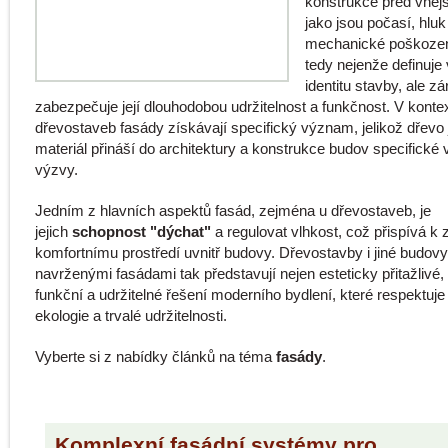
konstrukce před vnějš
jako jsou počasí, hluk
mechanické poškozen
tedy nejenže definuje 
identitu stavby, ale z
zabezpečuje její dlouhodobou udržitelnost a funkčnost. V konte
dřevostaveb fasády získávají specifický význam, jelikož dřevo
materiál přináší do architektury a konstrukce budov specifické v
výzvy.
Jedním z hlavních aspektů fasád, zejména u dřevostaveb, je
jejich
schopnost "dýchat"
a regulovat vlhkost, což přispívá k
komfortnímu prostředí uvnitř budovy. Dřevostavby i jiné budovy
navrženými fasádami tak představují nejen esteticky přitažlivé, 
funkční a udržitelné řešení moderního bydlení, které respektuje
ekologie a trvalé udržitelnosti.
Vyberte si z nabídky článků na téma
fasády
.
Komplexní fasádní systémy pro