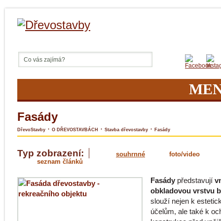
ME
Fasády
›
›
›
DřevoStavby
O DŘEVOSTAVBÁCH
Stavba dřevostavby
Fasády
Typ zobrazení:
souhrnné
foto/video
seznam článků
Fasády
představují
v
obkladovou vrstvu 
slouží nejen k esteti
účelům, ale také k oc