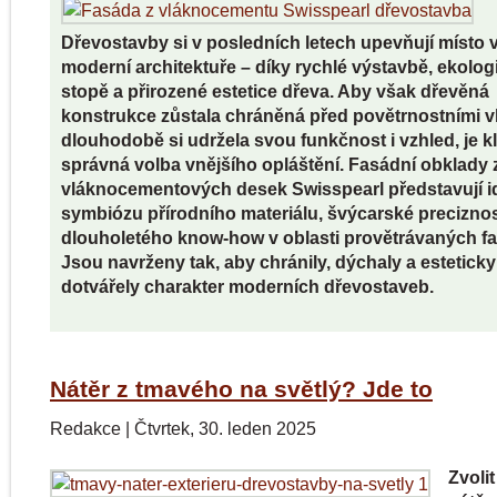
Dřevostavby si v posledních letech upevňují místo 
moderní architektuře – díky rychlé výstavbě, ekolog
stopě a přirozené estetice dřeva. Aby však dřevěná
konstrukce zůstala chráněná před povětrnostními vl
dlouhodobě si udržela svou funkčnost i vzhled, je k
správná volba vnějšího opláštění. Fasádní obklady 
vláknocementových desek Swisspearl představují i
symbiózu přírodního materiálu, švýcarské preciznos
dlouholetého know-how v oblasti provětrávaných fa
Jsou navrženy tak, aby chránily, dýchaly a esteticky
dotvářely charakter moderních dřevostaveb.
Nátěr z tmavého na světlý? Jde to
Redakce
|
Čtvrtek, 30. leden 2025
Zvoli