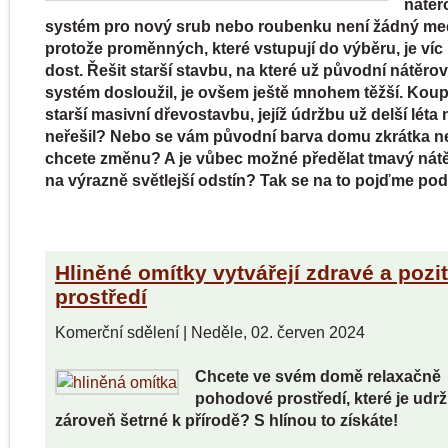
nátěr
systém pro nový srub nebo roubenku není žádný me
protože proměnných, které vstupují do výběru, je víc
dost. Řešit starší stavbu, na které už původní nátěro
systém dosloužil, je ovšem ještě mnohem těžší. Koupil
starší masivní dřevostavbu, jejíž údržbu už delší léta
neřešil? Nebo se vám původní barva domu zkrátka ne
chcete změnu? A je vůbec možné předělat tmavý nát
na výrazně světlejší odstín? Tak se na to pojďme pod
Hliněné omítky vytvářejí zdravé a pozit
prostředí
Komerční sdělení
|
Neděle, 02. červen 2024
Chcete ve svém domě relaxačně
pohodové prostředí, které je udrž
zároveň šetrné k přírodě? S hlínou to získáte!