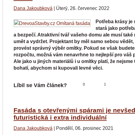
Dana Jakoubková
|
Úterý, 26. červenec 2022
Potřeba krásy je 
stará jako potřeb
a bezpečí. Atraktivní tvář vašeho domu ale musí také
umět a vydržet. Projektant by měl samo sebou vědět, 
provést správný výběr omítky. Pokud se však budete 
rozpočtu, možná vám nenavrhne to nejlepší pro váš p
Ale jako u jiných materiálů i u omítky platí, že nejsme 
bohatí, abychom si kupovali levné věci.
Líbil se Vám článek?
0
1
Fasáda s otevřenými spárami je nevšed
futuristická i extra individuální
Dana Jakoubková
|
Pondělí, 06. prosinec 2021