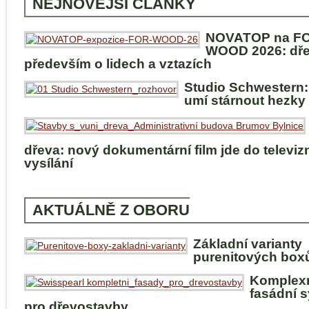
NEJNOVĚJŠÍ ČLÁNKY
NOVATOP na F
WOOD 2026: dře
především o lidech a vztazích
Studio Schwestern:
umí stárnout hezky
dřeva: nový dokumentární film jde do televiz
vysílání
AKTUÁLNĚ Z OBORU
Základní varianty
purenitových box
Komplex
fasádní 
pro dřevostavby