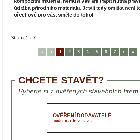
kompozitní materiál, nemusí vás ani trápit nutná prav
údržba přírodního materiálu. Jestli tedy omítka není t
ořechové pro vás, směle do toho!
Strana 1 z 7
«
‹
1
2
3
4
5
6
7
›
»
CHCETE STAVĚT?
Vyberte si z ověřených stavebních firem
OVĚŘENÍ DODAVATELÉ
moderních dřevostaveb