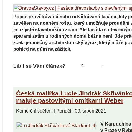
Pojem provětrávaná nebo odvětrávaná fasáda, kdy je
zavěšen na nosném roštu, který umožňuje proudění 
je už jistě stavebníkům znám. Ale fasáda s otevřeným
spárami zatím u rodinných domů běžná není. Jde při
zcela jedinečný architektonický výraz, který může po
pohled na dům na zážitek.
Líbil se Vám článek?
2
1
Česká malířka Lucie Jindrák Skřivánk
maluje pastovitými omítkami Weber
Komerční sdělení
|
Pondělí, 09. srpen 2021
V Karpuchina 
v Praze v Rybn