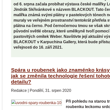
od 6. srpna začala probíhat výstava české malířky L
Jindrák Skřivánkové s názvem BLACKOUT. Tato če
malířka známá svými plátny v pastelových tónech 
muraly ve veřejném prostranství tentokrát přetřela 
plátna na černo. Pod černočernou tmou se však skr
původní světlé obrazy, které umělkyně tvoří pomocí
pastovitých omítek Weber. Navštivte její aktuální vý
BLACKOUT v Karpuchina Gallery, která bude příst
veřejnosti do 16. září 2021.
Spára u roubenek jako znaménko krásy
jak se změnila technologie řešení tohot
detailu?
Redakce
|
Pondělí, 31. srpen 2020
Při pohledu na starou tr
roubenku leckomu srd