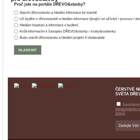
Proč jste na portále DŘEVO&stavby?
Stavím dřevostavbu a hledám informace ke stavbě
Už bydlím v dřevostavbě a hledám informace týkající se užívání / provozu / d
Hledám inspiraci a informace o bydlení
Kvůli informacím k časopisu DŘEVO&stavby / sruby&roubenky
Budu stavět dřevostavbu a hledám projekt či dodavatele
ČERSTVÉ N
SVĚTA DŘE
Souhlasím
zpracováním 
údajů
.