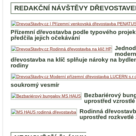
REDAKČNÍ NÁVŠTĚVY DŘEVOSTAVE
Přízemní dřevostavba podle typového projek
předčila jejich očekávání
Jednod
modern
dřevostavba na klíč splňuje nároky na bydle
rodiny
soukromý vesmír
Bezbariérový bun
uprostřed vzrostlé
Rodinná dřevostav
uprostřed rozkvetlé